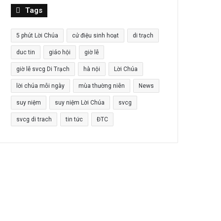
Tags
5 phút Lời Chúa
cử điệu sinh hoạt
di trạch
duc tin
giáo hội
giờ lễ
giờ lễ svcg Di Trạch
hà nội
Lời Chúa
lời chúa mỗi ngày
mùa thường niên
News
suy niệm
suy niệm Lời Chúa
svcg
svcg di trach
tin tức
ĐTC