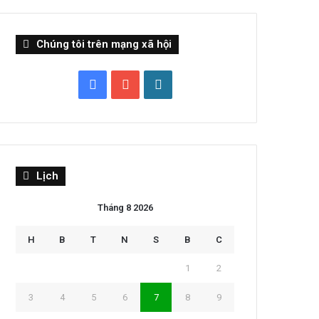
Chúng tôi trên mạng xã hội
Facebook
YouTube
WordPress
Lịch
Tháng 8 2026
H
B
T
N
S
B
C
1
2
3
4
5
6
7
8
9