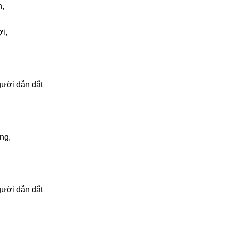
n,
ợi,
gười dẫn dắt
ng,
gười dẫn dắt