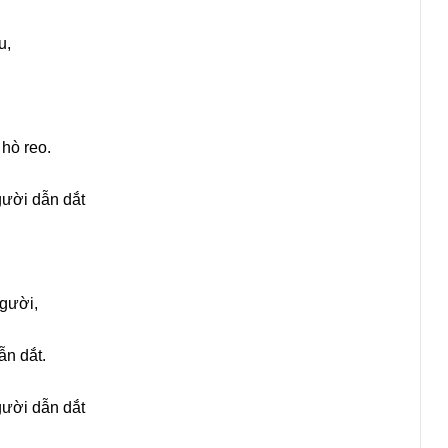
u,
hò reo.
gười dẫn dắt
gười,
n dắt.
gười dẫn dắt