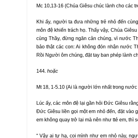
Mc 10,13-16 (Chúa Giêsu chúc lành cho các tr
Khi ấy, người ta đưa những trẻ nhỏ đến cùn
môn đệ khiển trách họ. Thấy vậy, Chúa Giêsu 
cùng Thầy, đừng ngăn cản chúng, vì nước T
bảo thật các con: Ai không đón nhận nước T
Rồi Người ôm chúng, đặt tay ban phép lành c
144
. hoặc
Mt 18, 1-5.10 (Ai là người lớn nhất trong nước 
Lúc ấy, các môn đệ lại gần hỏi Đức Giêsu rằng
Đức Giêsu liền gọi một em nhỏ đến, đặt vào g
em không quay trở lại mà nên như ttẻ em, thì
“ Vậy ai tự hạ, coi mình như em nhỏ này, ngư