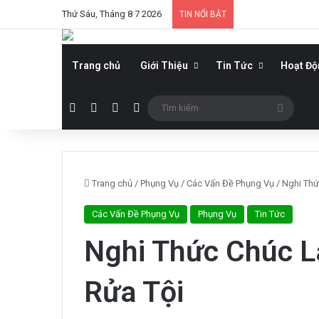
Thứ Sáu, Tháng 8 7 2026
TIN NỔI BẬT
Trang chủ
Giới Thiệu
Tin Tức
Hoạt Đ
Facebook
YouTube
WordPress
Sidebar
Tìm
kiếm
Trang chủ
/
Phụng Vụ
/
Các Vấn Đề Phụng Vụ
/
Nghi Thứ
Các Vấn Đề Phụng Vụ
Phụng Vụ
Tin Tức
Nghi Thức Chúc L
Rửa Tội