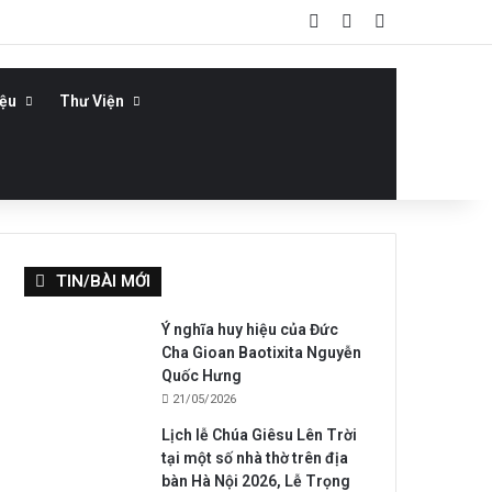
Log In
Bài viết ngẫu nhiê
Sidebar
iệu
Thư Viện
TIN/BÀI MỚI
Ý nghĩa huy hiệu của Đức
Cha Gioan Baotixita Nguyễn
Quốc Hưng
21/05/2026
Lịch lễ Chúa Giêsu Lên Trời
tại một số nhà thờ trên địa
bàn Hà Nội 2026, Lễ Trọng