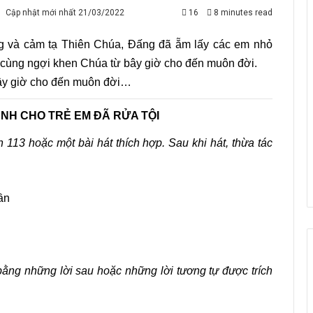
Cập nhật mới nhất 21/03/2022
16
8 minutes read
ng và cảm tạ Thiên Chúa, Đấng đã ẵm lấy các em nhỏ
a cùng ngợi khen Chúa từ bây giờ cho đến muôn đời.
ây giờ cho đến muôn đời…
NH CHO TRẺ EM ĐÃ RỬA TỘI
 113 hoặc một bài hát thích hợp. Sau khi hát, thừa tác
ần
ng những lời sau hoặc những lời tương tự được trích