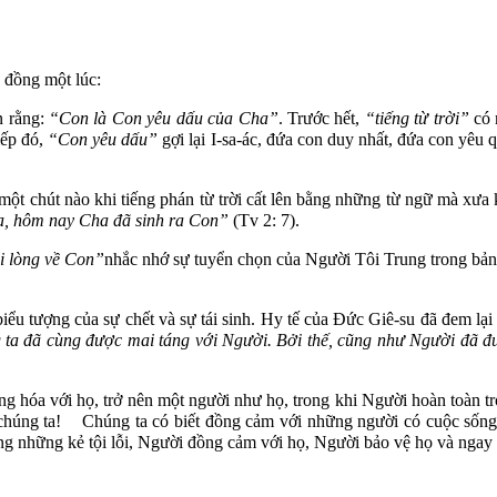
 đồng một lúc:
án rằng:
“Con là Con yêu dấu của Cha”
. Trước hết,
“tiếng từ trời”
có 
iếp đó,
“Con yêu dấu”
gợi lại I-sa-ác, đứa con duy nhất, đứa con yêu
một chút nào khi tiếng phán từ trời cất lên bằng những từ ngữ mà xư
ha, hôm nay Cha đã sinh ra Con”
(Tv 2: 7).
i lòng về Con”
nhắc nhớ sự tuyển chọn của Người Tôi Trung trong bản 
u tượng của sự chết và sự tái sinh. Hy tế của Đức Giê-su đã đem lại c
 ta đã cùng được mai táng với Người. Bởi thế, cũng như Người đã đư
 hóa với họ, trở nên một người như họ, trong khi Người hoàn toàn tro
ủa chúng ta! Chúng ta có biết đồng cảm với những người có cuộc sốn
ắng những kẻ tội lỗi, Người đồng cảm với họ, Người bảo vệ họ và ngay