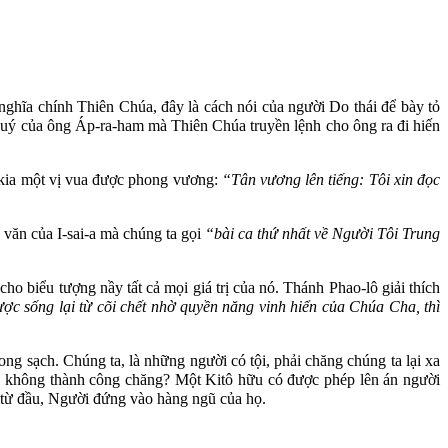
nghĩa chính Thiên Chúa, đây là cách nói của người Do thái để bày tỏ
 quý của ông Áp-ra-ham mà Thiên Chúa truyền lệnh cho ông ra đi hiến
a kia một vị vua được phong vương:
“Tân vương lên tiếng: Tôi xin đọc
văn của I-sai-a mà chúng ta gọi
“bài ca thứ nhất về Người Tôi Trung
ho biểu tượng nầy tất cả mọi giá trị của nó. Thánh Phao-lô giải thích
ợc sống lại từ cõi chết nhờ quyền năng vinh hiển của Chúa Cha, thì
ng sạch. Chúng ta, là những người có tội, phải chăng chúng ta lại xa
g không thành công chăng? Một Kitô hữu có được phép lên án người
 từ đầu, Người đứng vào hàng ngũ của họ.