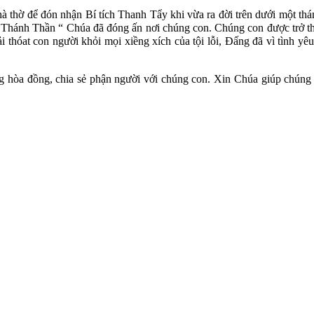
hờ để đón nhận Bí tích Thanh Tẩy khi vừa ra đời trên dưới một tháng
hánh Thần “ Chúa đã đóng ấn nơi chúng con. Chúng con được trở thà
ải thóat con người khỏi mọi xiềng xích của tội lỗi, Đấng đã vì tình 
hòa đồng, chia sẻ phận người với chúng con. Xin Chúa giúp chúng c