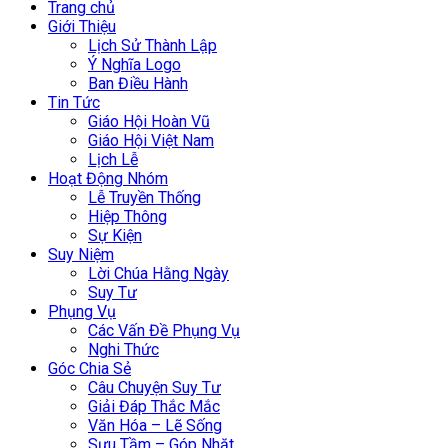
Trang chủ
Giới Thiệu
Lịch Sử Thành Lập
Ý Nghĩa Logo
Ban Điều Hành
Tin Tức
Giáo Hội Hoàn Vũ
Giáo Hội Việt Nam
Lịch Lễ
Hoạt Động Nhóm
Lễ Truyền Thống
Hiệp Thông
Sự Kiện
Suy Niệm
Lời Chúa Hằng Ngày
Suy Tư
Phụng Vụ
Các Vấn Đề Phụng Vụ
Nghi Thức
Góc Chia Sẻ
Câu Chuyện Suy Tư
Giải Đáp Thắc Mắc
Văn Hóa – Lẽ Sống
Sưu Tầm – Góp Nhặt