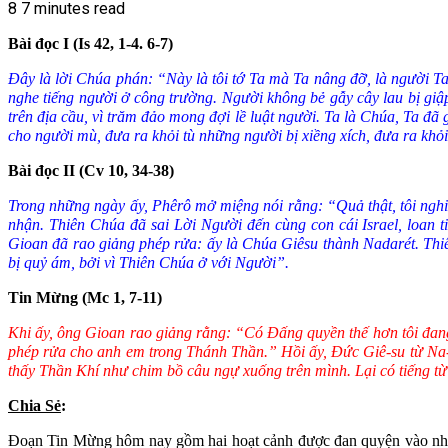
8
7 minutes read
Bài đọc I (Is 42, 1-4. 6-7)
Đây là lời Chúa phán: “Này là tôi tớ Ta mà Ta nâng đỡ, là người Ta 
nghe tiếng người ở công trường. Người không bẻ gẫy cây lau bị giập
trên địa cầu, vì trăm đảo mong đợi lề luật người. Ta là Chúa, Ta đã
cho người mù, đưa ra khỏi tù những người bị xiềng xích, đưa ra khỏ
Bài đọc II (Cv 10, 34-38)
Trong những ngày ấy, Phêrô mở miệng nói rằng: “Quả thật, tôi nghi
nhận. Thiên Chúa đã sai Lời Người đến cùng con cái Israel, loan t
Gioan đã rao giảng phép rửa: ấy là Chúa Giêsu thành Nadarét. Th
bị quỷ ám, bởi vì Thiên Chúa ở với Người”.
Tin Mừng (Mc 1, 7-11)
Khi ấy, ô
ng Gioan rao giảng rằng: “Có Đấng quyền thế hơn tôi đang 
phép rửa cho anh em trong Thánh Thần.” Hồi ấy, Đức Giê-su từ Na-d
thấy Thần Khí như chim bồ câu ngự xuống trên mình. Lại có tiếng t
Chia Sẻ
:
Đoạn Tin Mừng hôm nay gồm hai hoạt cảnh được đan quyện vào nhau