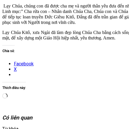
Lạy Chúa, chúng con đã được cha mẹ và người thân yêu đưa đến nhà t
Linh mục:” Cha rửa con – Nhân danh Chúa Cha, Chúa con và Chúa T
để tiếp tục loan truyền Đức Giêsu Kitô, Đấng đã đến trần gian để gi
phục sinh với Người trong nơi vĩnh cửu.
Lạy Chúa Kitô, xưa Ngài đã làm đẹp lòng Chúa Cha bằng cách sống 
mặt, để xây dựng một Giáo Hội hiệp nhất, yêu thương. Amen.
Chia sẻ:
Facebook
X
Thích điều này:
Đang
tải...
Có liên quan
Từ khóa