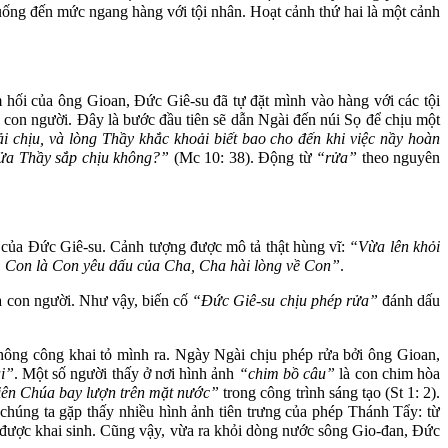
ống đến mức ngang hàng với tội nhân. Hoạt cảnh thứ hai là một cảnh
hối của ông Gioan, Đức Giê-su đã tự đặt mình vào hàng với các tội
con người. Đây là bước đầu tiên sẽ dẫn Ngài đến núi Sọ để chịu một
 chịu, và lòng Thầy khắc khoải biết bao cho đến khi việc nầy hoàn
rửa Thầy sắp chịu không?”
(Mc 10: 38). Động từ
“rửa”
theo nguyên
i của Đức Giê-su. Cảnh tượng được mô tả thật hùng vĩ:
“Vừa lên khỏi
ng: Con là Con yêu dấu của Cha, Cha hài lòng về Con”
.
và con người. Như vậy, biến cố
“Đức Giê-su chịu phép rửa”
đánh dấu
ông công khai tỏ mình ra. Ngày Ngài chịu phép rửa bởi ông Gioan,
i”
. Một số người thấy ở nơi hình ảnh
“chim bồ câu”
là con chim hòa
ên Chúa bay lượn trên mặt nước”
trong công trình sáng tạo (St 1: 2).
úng ta gặp thấy nhiều hình ảnh tiên trưng của phép Thánh Tẩy: từ
 được khai sinh. Cũng vậy, vừa ra khỏi dòng nước sông Gio-đan, Đức