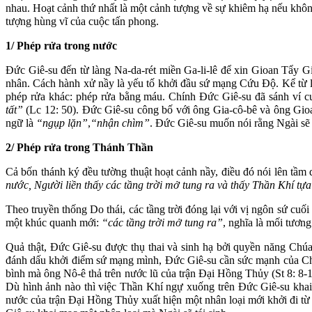
nhau. Hoạt cảnh thứ nhất là một cảnh tượng về sự khiêm hạ nếu khô
tượng hùng vĩ của cuộc tấn phong.
1/ Phép rửa trong nước
Đức Giê-su đến từ làng Na-da-rét miền Ga-li-lê để xin Gioan Tẩy 
nhân. Cách hành xử nầy là yếu tố khởi đầu sứ mạng Cứu Độ. Kể từ l
phép rửa khác: phép rửa bằng máu. Chính Đức Giê-su đã sánh ví 
tất”
(Lc 12: 50). Đức Giê-su công bố với ông Gia-cô-bê và ông Gi
ngữ là
“ngụp lặn”
,
“nhận chìm”
. Đức Giê-su muốn nói rằng Ngài sẽ
2/ Phép rửa trong Thánh Thần
Cả bốn thánh ký đều tường thuật hoạt cảnh nầy, điều đó nói lên tầm
nước, Người liền thấy các tầng trời mở tung ra và thấy Thần Khí tự
Theo truyền thống Do thái, các tầng trời đóng lại với vị ngôn sứ cuố
một khúc quanh mới:
“các tầng trời mở tung ra”
, nghĩa là mối tươn
Quả thật, Đức Giê-su được thụ thai và sinh hạ bởi quyền năng Ch
đánh dấu khởi điểm sứ mạng mình, Đức Giê-su cần sức mạnh của 
bình mà ông Nô-ê thả trên nước lũ của trận Đại Hồng Thủy (St 8: 8
Dù hình ảnh nào thì việc Thần Khí ngự xuống trên Đức Giê-su kha
nước của trận Đại Hồng Thủy xuất hiện một nhân loại mới khởi đi t