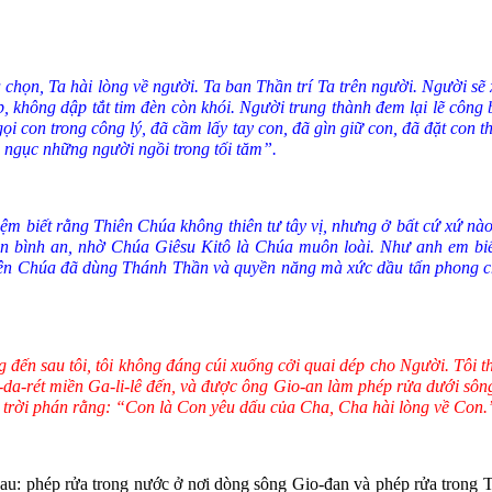
chọn, Ta hài lòng về người. Ta ban Thần trí Ta trên người. Người sẽ x
, không dập tắt tim đèn còn khói. Người trung thành đem lại lẽ công 
 gọi con trong công lý, đã cầm lấy tay con, đã gìn giữ con, đã đặt co
i ngục những người ngồi trong tối tăm”.
ệm biết rằng Thiên Chúa không thiên tư tây vị, nhưng ở bất cứ xứ nà
in bình an, nhờ Chúa Giêsu Kitô là Chúa muôn loài. Như anh em biết,
iên Chúa đã dùng Thánh Thần và quyền năng mà xức dầu tấn phong c
đến sau tôi, tôi không đáng cúi xuống cởi quai dép cho Người. Tôi t
a-rét miền Ga-li-lê đến, và được ông Gio-an làm phép rửa dưới sông G
ừ trời phán rằng: “Con là Con yêu dấu của Cha, Cha hài lòng về Con.
: phép rửa trong nước ở nơi dòng sông Gio-đan và phép rửa trong T