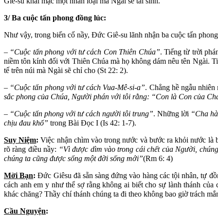
Giê-su khai mạc một nhân loại mà Ngài sẽ tái sinh.
3/ Ba cuộc tấn phong đồng lúc:
Như vậy, trong biến cố nầy, Đức Giê-su lãnh nhận ba cuộc tấn phong
–
“Cuộc tấn phong với tư cách Con Thiên Chúa”
. Tiếng từ trời ph
niềm tôn kính đối với Thiên Chúa mà họ không dám nêu tên Ngài. T
tế trên núi mà Ngài sẽ chỉ cho (St 22: 2).
–
“Cuộc tấn phong với tư cách Vua-Mê-si-a”
. Chẳng hề ngẫu nhiên 
sắc phong của Chúa, Người phán với tôi rằng: “Con là Con của C
–
“Cuộc tấn phong với tư cách người tôi trung”
. Những lời
“Cha hà
chịu đau khổ”
trong Bài Đọc I (Is 42: 1-7).
Suy Niệm
:
Việc nhận chìm vào trong nước và bước ra khỏi nước là biể
rõ ràng điều nầy:
“Vì được dìm vào trong cái chết của Người, chúng
chúng ta cũng được sống một đời sống mới”
(Rm 6: 4)
Mời Bạn
:
Đức Giêsu đã sẵn sàng đứng vào hàng các tội nhân, tự đồng
cách anh em y như thể sợ rằng không ai biết cho sự lành thánh c
khác chăng? Thầy chí thánh chúng ta đi theo không bao giờ trách m
Cầu Nguyện
: