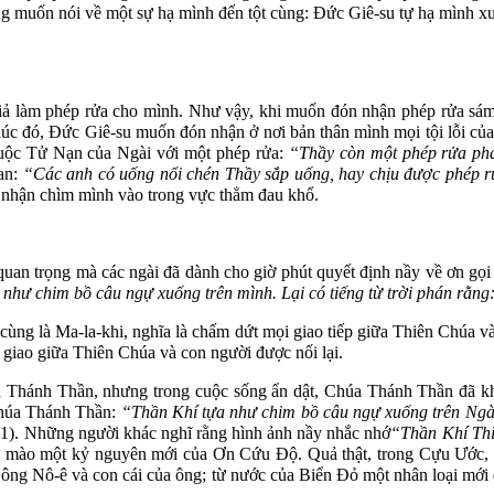
ng muốn nói về một sự hạ mình đến tột cùng: Đức Giê-su tự hạ mình xu
Giả làm phép rửa cho mình. Như vậy, khi muốn đón nhận phép rửa sám 
úc đó, Đức Giê-su muốn đón nhận ở nơi bản thân mình mọi tội lỗi của 
cuộc Tử Nạn của Ngài với một phép rửa:
“Thầy còn một phép rửa phải
oan:
“Các anh có uống nổi chén Thầy sắp uống, hay chịu được phép 
 nhận chìm mình vào trong vực thẳm đau khổ.
 quan trọng mà các ngài đã dành cho giờ phút quyết định nầy về ơn gọ
a như chim bồ câu ngự xuống trên mình. Lại có tiếng từ trời phán rằ
i cùng là Ma-la-khi, nghĩa là chấm dứt mọi giao tiếp giữa Thiên Chúa 
g giao giữa Thiên Chúa và con người được nối lại.
úa Thánh Thần, nhưng trong cuộc sống ẩn dật, Chúa Thánh Thần đã kh
Chúa Thánh Thần:
“Thần Khí tựa như chim bồ câu ngự xuống trên Ngà
-11). Những người khác nghĩ rằng hình ảnh nầy nhắc nhớ
“Thần Khí Thi
i mào một kỷ nguyên mới của Ơn Cứu Độ. Quả thật, trong Cựu Ước, ch
ừ ông Nô-ê và con cái của ông; từ nước của Biển Đỏ một nhân loại mới