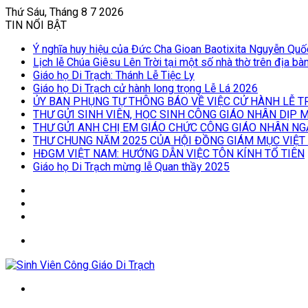
Thứ Sáu, Tháng 8 7 2026
TIN NỔI BẬT
Ý nghĩa huy hiệu của Đức Cha Gioan Baotixita Nguyễn Qu
Lịch lễ Chúa Giêsu Lên Trời tại một số nhà thờ trên địa b
Giáo họ Di Trạch: Thánh Lễ Tiệc Ly
Giáo họ Di Trạch cử hành long trọng Lễ Lá 2026
ỦY BAN PHỤNG TỰ THÔNG BÁO VỀ VIỆC CỬ HÀNH LỄ T
THƯ GỬI SINH VIÊN, HỌC SINH CÔNG GIÁO NHÂN DỊP
THƯ GỬI ANH CHỊ EM GIÁO CHỨC CÔNG GIÁO NHÂN NG
THƯ CHUNG NĂM 2025 CỦA HỘI ĐỒNG GIÁM MỤC VIỆT
HĐGM VIỆT NAM: HƯỚNG DẪN VIỆC TÔN KÍNH TỔ TIÊN
Giáo họ Di Trạch mừng lễ Quan thầy 2025
Log
In
Bài
viết
Sidebar
ngẫu
Menu
nhiên
Tìm
kiếm