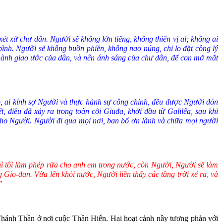
ét xử chư dân. Người sẽ không lớn tiếng, không thiên vị ai; không ai
bình. Người sẽ không buồn phiền, không nao núng, chỉ lo đặt công lý
n thành giao ước của dân, và nên ánh sáng của chư dân, để con mở mắt
o, ai kính sợ Người và thực hành sự công chính, đều được Người đón
 điều đã xảy ra trong toàn cõi Giuđa, khởi đầu từ Galilêa, sau khi
ho Người. Người đi qua mọi nơi, ban bố ơn lành và chữa mọi người
hì tôi làm phép rửa cho anh em trong nước, còn Người, Người sẽ làm
io-đan. Vừa lên khỏi nước, Người liền thấy các tầng trời xé ra, và
”
hánh Thần ở nơi cuộc Thần Hiển. Hai hoạt cảnh nầy tương phản với