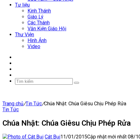
Tư liệu
Kinh Thánh
Giáo Lý
Các Thánh
Văn Kiện Giáo Hội
Thư Viện
Hình Ảnh
Video
Facebook
YouTube
WordPress
Sidebar
Tìm
kiếm
Trang chủ
/
Tin Tức
/
Chúa Nhật: Chúa Giêsu Chịu Phép Rửa
Tin Tức
Chúa Nhật: Chúa Giêsu Chịu Phép Rửa
Cát Bụi
11/01/2015
Cập nhật mới nhất 08/