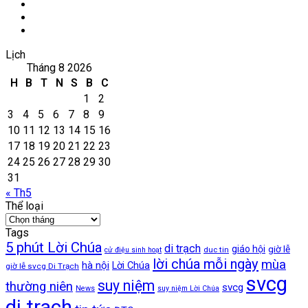
Facebook
YouTube
WordPress
Lịch
Tháng 8 2026
H
B
T
N
S
B
C
1
2
3
4
5
6
7
8
9
10
11
12
13
14
15
16
17
18
19
20
21
22
23
24
25
26
27
28
29
30
31
« Th5
Thể loại
Thể
loại
Tags
5 phút Lời Chúa
di trạch
giáo hội
giờ lễ
duc tin
cử điệu sinh hoạt
lời chúa mỗi ngày
mùa
hà nội
Lời Chúa
giờ lễ svcg Di Trạch
svcg
suy niệm
thường niên
svcg
News
suy niệm Lời Chúa
di trach