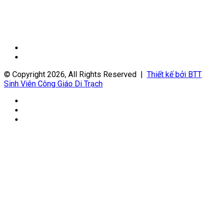
Trang
trước
Trang
sau
© Copyright 2026, All Rights Reserved |
Thiết kế bởi BTT
Sinh Viên Công Giáo Di Trạch
Facebook
YouTube
WordPress
Facebook
X
WhatsApp
Back
to
top
button