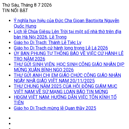
Thứ Sáu, Tháng 8 7 2026
TIN NỔI BẬT
Ý nghĩa huy hiệu của Đức Cha Gioan Baotixita Nguyễn
Quốc Hưng
Lịch lễ Chúa Giêsu Lên Trời tại một số nhà thờ trên địa
bàn Hà Nội 2026, Lễ Trọng
Giáo họ Di Trạch: Thánh Lễ Tiệc Ly
Giáo họ Di Trạch cử hành long trọng Lễ Lá 2026
ỦY BAN PHỤNG TỰ THÔNG BÁO VỀ VIỆC CỬ HÀNH LỄ
TRO NĂM 2026
THƯ GỬI SINH VIÊN, HỌC SINH CÔNG GIÁO NHÂN DỊP
MỪNG XUÂN BÍNH NGỌ 2026
THƯ GỬI ANH CHỊ EM GIÁO CHỨC CÔNG GIÁO NHÂN
NGÀY NHÀ GIÁO VIỆT NAM 20/11/2025
THƯ CHUNG NĂM 2025 CỦA HỘI ĐỒNG GIÁM MỤC
VIỆT NAM VỀ SỨ MẠNG LOAN BÁO TIN MỪNG
HĐGM VIỆT NAM: HƯỚNG DẪN VIỆC TÔN KÍNH TỔ
TIÊN
Giáo họ Di Trạch mừng lễ Quan thầy 2025
Log
In
Bài
viết
Sidebar