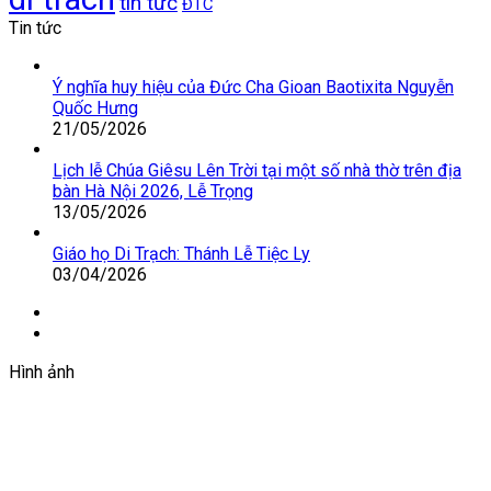
tin tức
ĐTC
Tin tức
Ý nghĩa huy hiệu của Đức Cha Gioan Baotixita Nguyễn
Quốc Hưng
21/05/2026
Lịch lễ Chúa Giêsu Lên Trời tại một số nhà thờ trên địa
bàn Hà Nội 2026, Lễ Trọng
13/05/2026
Giáo họ Di Trạch: Thánh Lễ Tiệc Ly
03/04/2026
Trang
trước
Trang
sau
Hình ảnh