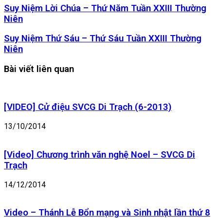
Suy
Suy Niệm Lời Chúa – Thứ Năm Tuần XXIII Thường
Niệm
Niên
Lời
Chúa
Suy
Suy Niệm Thứ Sáu – Thứ Sáu Tuần XXIII Thường
–
Niệm
Niên
Thứ
Thứ
Năm
Sáu
Bài viết liên quan
Tuần
–
XXIII
Thứ
Thường
Sáu
Niên
Tuần
[VIDEO] Cử điệu SVCG Di Trạch (6-2013)
XXIII
Thường
13/10/2014
Niên
[Video] Chương trình văn nghệ Noel – SVCG Di
Trạch
14/12/2014
Video – Thánh Lễ Bổn mạng và Sinh nhật lần thứ 8