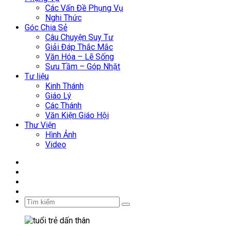
Các Vấn Đề Phụng Vụ
Nghi Thức
Góc Chia Sẻ
Câu Chuyện Suy Tư
Giải Đáp Thắc Mắc
Văn Hóa – Lẽ Sống
Sưu Tầm – Góp Nhặt
Tư liệu
Kinh Thánh
Giáo Lý
Các Thánh
Văn Kiện Giáo Hội
Thư Viện
Hình Ảnh
Video
Facebook
YouTube
WordPress
Sidebar
Tìm
kiếm