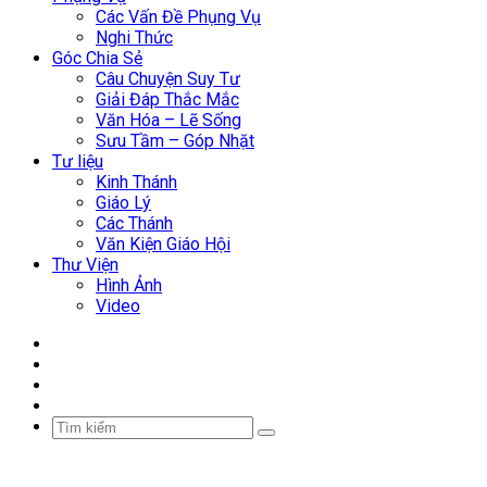
Các Vấn Đề Phụng Vụ
Nghi Thức
Góc Chia Sẻ
Câu Chuyện Suy Tư
Giải Đáp Thắc Mắc
Văn Hóa – Lẽ Sống
Sưu Tầm – Góp Nhặt
Tư liệu
Kinh Thánh
Giáo Lý
Các Thánh
Văn Kiện Giáo Hội
Thư Viện
Hình Ảnh
Video
Facebook
YouTube
WordPress
Sidebar
Tìm
kiếm