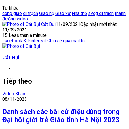
Từ khóa
công giáo
di trạch
Giáo họ
Giáo xứ
Nhà thờ
svcg di trach
thánh
đường
video
Cát Bụi
11/09/2021
Cập nhật mới nhất
11/09/2021
15
Less than a minute
Facebook
X
Pinterest
Chia sẻ qua mail
In
Cát Bụi
Website
Tiếp theo
Video Khác
08/11/2023
Danh sách các bài cử điệu dùng trong
Đại hội giới trẻ Giáo tỉnh Hà Nội 2023