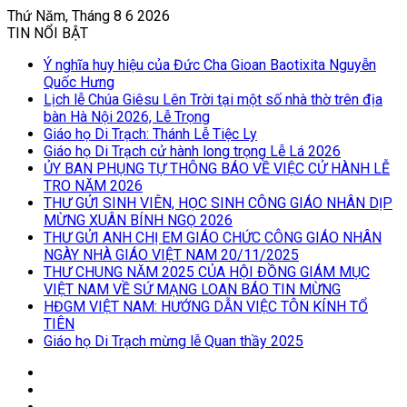
Thứ Năm, Tháng 8 6 2026
TIN NỔI BẬT
Ý nghĩa huy hiệu của Đức Cha Gioan Baotixita Nguyễn
Quốc Hưng
Lịch lễ Chúa Giêsu Lên Trời tại một số nhà thờ trên địa
bàn Hà Nội 2026, Lễ Trọng
Giáo họ Di Trạch: Thánh Lễ Tiệc Ly
Giáo họ Di Trạch cử hành long trọng Lễ Lá 2026
ỦY BAN PHỤNG TỰ THÔNG BÁO VỀ VIỆC CỬ HÀNH LỄ
TRO NĂM 2026
THƯ GỬI SINH VIÊN, HỌC SINH CÔNG GIÁO NHÂN DỊP
MỪNG XUÂN BÍNH NGỌ 2026
THƯ GỬI ANH CHỊ EM GIÁO CHỨC CÔNG GIÁO NHÂN
NGÀY NHÀ GIÁO VIỆT NAM 20/11/2025
THƯ CHUNG NĂM 2025 CỦA HỘI ĐỒNG GIÁM MỤC
VIỆT NAM VỀ SỨ MẠNG LOAN BÁO TIN MỪNG
HĐGM VIỆT NAM: HƯỚNG DẪN VIỆC TÔN KÍNH TỔ
TIÊN
Giáo họ Di Trạch mừng lễ Quan thầy 2025
Log
In
Bài
viết
Sidebar