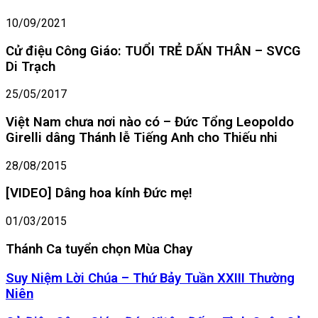
10/09/2021
Cử điệu Công Giáo: TUỔI TRẺ DẤN THÂN – SVCG
Di Trạch
25/05/2017
Việt Nam chưa nơi nào có – Đức Tổng Leopoldo
Girelli dâng Thánh lễ Tiếng Anh cho Thiếu nhi
28/08/2015
[VIDEO] Dâng hoa kính Đức mẹ!
01/03/2015
Thánh Ca tuyển chọn Mùa Chay
Suy
Suy Niệm Lời Chúa – Thứ Bảy Tuần XXIII Thường
Niệm
Niên
Lời
Chúa