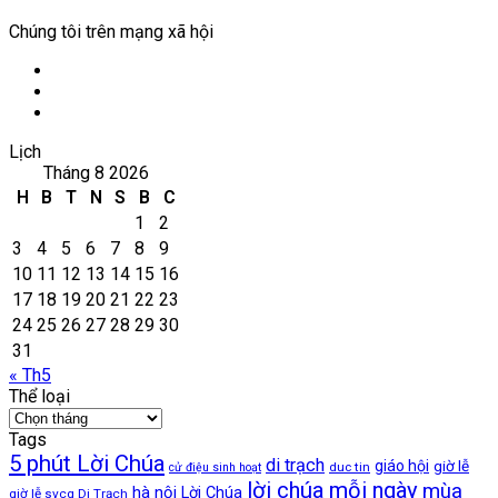
Chúng tôi trên mạng xã hội
Facebook
YouTube
WordPress
Lịch
Tháng 8 2026
H
B
T
N
S
B
C
1
2
3
4
5
6
7
8
9
10
11
12
13
14
15
16
17
18
19
20
21
22
23
24
25
26
27
28
29
30
31
« Th5
Thể loại
Thể
loại
Tags
5 phút Lời Chúa
di trạch
giáo hội
giờ lễ
duc tin
cử điệu sinh hoạt
lời chúa mỗi ngày
mùa
hà nội
Lời Chúa
giờ lễ svcg Di Trạch