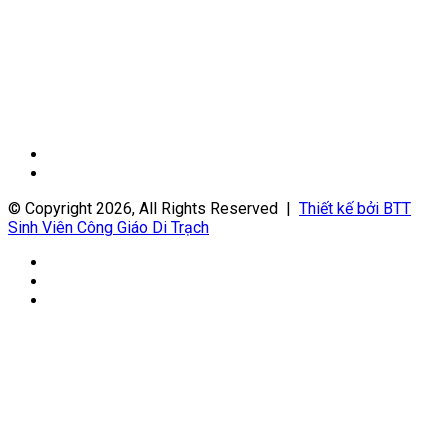
Trang
trước
Trang
sau
© Copyright 2026, All Rights Reserved |
Thiết kế bởi BTT
Sinh Viên Công Giáo Di Trạch
Facebook
YouTube
WordPress
Facebook
X
WhatsApp
Back
to
top
button