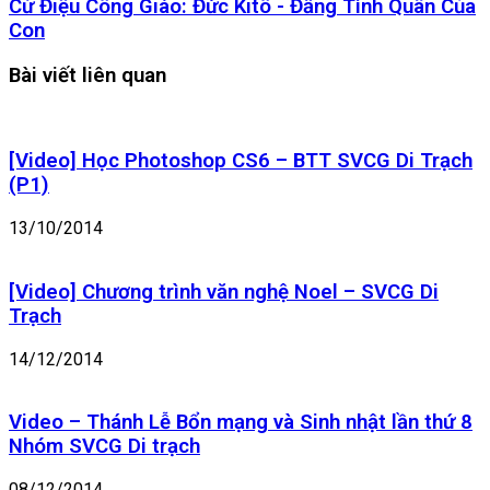
Cử
Cử Điệu Công Giáo: Đức Kitô - Đấng Tình Quân Của
–
Điệu
Con
Thứ
Công
Bảy
Giáo:
Bài viết liên quan
Tuần
Đức
XXIII
Kitô
Thường
-
Niên
Đấng
[Video] Học Photoshop CS6 – BTT SVCG Di Trạch
Tình
(P1)
Quân
Của
13/10/2014
Con
[Video] Chương trình văn nghệ Noel – SVCG Di
Trạch
14/12/2014
Video – Thánh Lễ Bổn mạng và Sinh nhật lần thứ 8
Nhóm SVCG Di trạch
08/12/2014