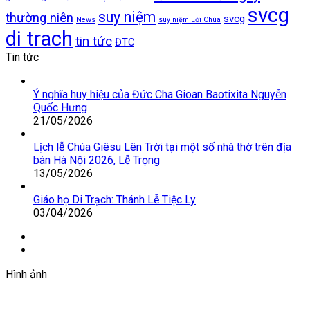
svcg
suy niệm
thường niên
svcg
News
suy niệm Lời Chúa
di trach
tin tức
ĐTC
Tin tức
Ý nghĩa huy hiệu của Đức Cha Gioan Baotixita Nguyễn
Quốc Hưng
21/05/2026
Lịch lễ Chúa Giêsu Lên Trời tại một số nhà thờ trên địa
bàn Hà Nội 2026, Lễ Trọng
13/05/2026
Giáo họ Di Trạch: Thánh Lễ Tiệc Ly
03/04/2026
Trang
trước
Trang
sau
Hình ảnh