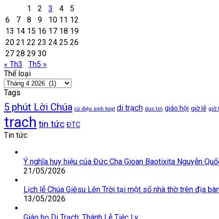
1
2
3
4
5
6
7
8
9
10
11
12
13
14
15
16
17
18
19
20
21
22
23
24
25
26
27
28
29
30
« Th3
Th5 »
Thể loại
Thể
loại
Tags
5 phút Lời Chúa
di trạch
giáo hội
giờ lễ
duc tin
giờ 
cử điệu sinh hoạt
trach
tin tức
ĐTC
Tin tức
Ý nghĩa huy hiệu của Đức Cha Gioan Baotixita Nguyễn Qu
21/05/2026
Lịch lễ Chúa Giêsu Lên Trời tại một số nhà thờ trên địa b
13/05/2026
Giáo họ Di Trạch: Thánh Lễ Tiệc Ly