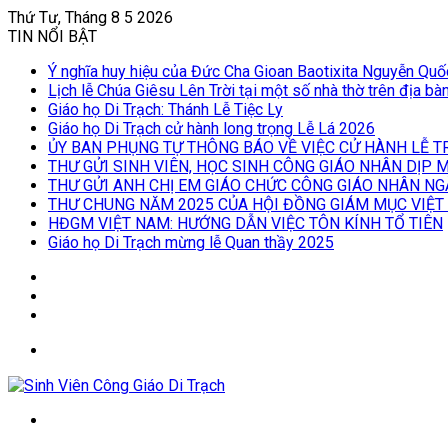
Thứ Tư, Tháng 8 5 2026
TIN NỔI BẬT
Ý nghĩa huy hiệu của Đức Cha Gioan Baotixita Nguyễn Qu
Lịch lễ Chúa Giêsu Lên Trời tại một số nhà thờ trên địa b
Giáo họ Di Trạch: Thánh Lễ Tiệc Ly
Giáo họ Di Trạch cử hành long trọng Lễ Lá 2026
ỦY BAN PHỤNG TỰ THÔNG BÁO VỀ VIỆC CỬ HÀNH LỄ T
THƯ GỬI SINH VIÊN, HỌC SINH CÔNG GIÁO NHÂN DỊP
THƯ GỬI ANH CHỊ EM GIÁO CHỨC CÔNG GIÁO NHÂN NG
THƯ CHUNG NĂM 2025 CỦA HỘI ĐỒNG GIÁM MỤC VIỆT
HĐGM VIỆT NAM: HƯỚNG DẪN VIỆC TÔN KÍNH TỔ TIÊN
Giáo họ Di Trạch mừng lễ Quan thầy 2025
Log
In
Bài
viết
Sidebar
ngẫu
Menu
nhiên
Tìm
kiếm