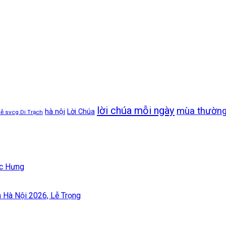
lời chúa mỗi ngày
mùa thường
hà nội
Lời Chúa
lễ svcg Di Trạch
ốc Hưng
àn Hà Nội 2026, Lễ Trọng