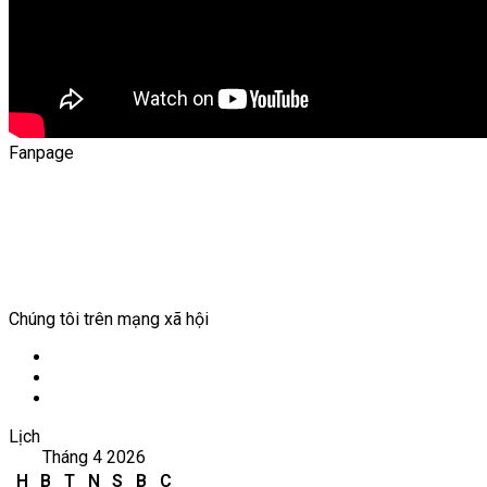
Fanpage
Chúng tôi trên mạng xã hội
Facebook
YouTube
WordPress
Lịch
Tháng 4 2026
H
B
T
N
S
B
C