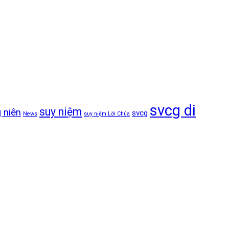
svcg di
suy niệm
 niên
svcg
News
suy niệm Lời Chúa