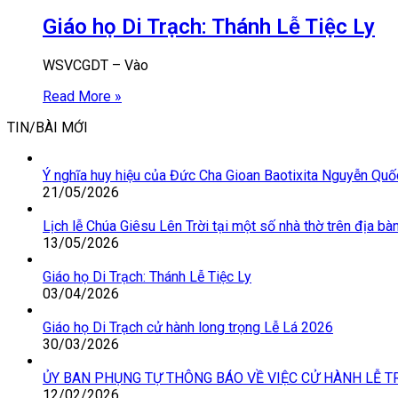
Giáo họ Di Trạch: Thánh Lễ Tiệc Ly
WSVCGDT – Vào
Read More »
TIN/BÀI MỚI
Ý nghĩa huy hiệu của Đức Cha Gioan Baotixita Nguyễn Qu
21/05/2026
Lịch lễ Chúa Giêsu Lên Trời tại một số nhà thờ trên địa b
13/05/2026
Giáo họ Di Trạch: Thánh Lễ Tiệc Ly
03/04/2026
Giáo họ Di Trạch cử hành long trọng Lễ Lá 2026
30/03/2026
ỦY BAN PHỤNG TỰ THÔNG BÁO VỀ VIỆC CỬ HÀNH LỄ T
12/02/2026