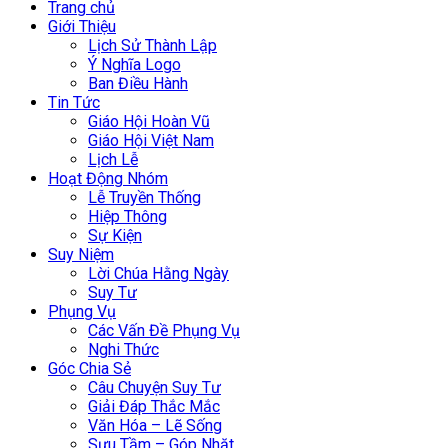
Trang chủ
Giới Thiệu
Lịch Sử Thành Lập
Ý Nghĩa Logo
Ban Điều Hành
Tin Tức
Giáo Hội Hoàn Vũ
Giáo Hội Việt Nam
Lịch Lễ
Hoạt Động Nhóm
Lễ Truyền Thống
Hiệp Thông
Sự Kiện
Suy Niệm
Lời Chúa Hằng Ngày
Suy Tư
Phụng Vụ
Các Vấn Đề Phụng Vụ
Nghi Thức
Góc Chia Sẻ
Câu Chuyện Suy Tư
Giải Đáp Thắc Mắc
Văn Hóa – Lẽ Sống
Sưu Tầm – Góp Nhặt