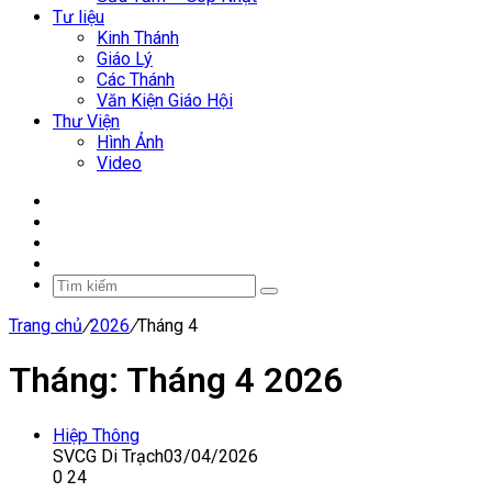
Tư liệu
Kinh Thánh
Giáo Lý
Các Thánh
Văn Kiện Giáo Hội
Thư Viện
Hình Ảnh
Video
Facebook
YouTube
WordPress
Sidebar
Tìm
kiếm
Trang chủ
/
2026
/
Tháng 4
Tháng:
Tháng 4 2026
Hiệp Thông
SVCG Di Trạch
03/04/2026
0
24