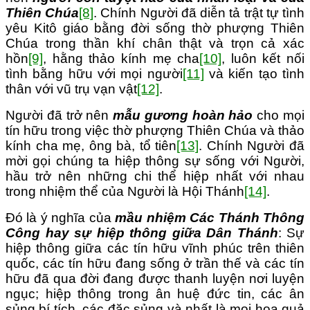
Thiên Chúa
[8]
. Chính Người đã diễn tả trật tự tình
yêu Kitô giáo bằng đời sống thờ phượng Thiên
Chúa trong thần khí chân thật và trọn cả xác
hồn
[9]
, hằng thảo kính mẹ cha
[10]
, luôn kết nối
tình bằng hữu với mọi người
[11]
và kiến tạo tình
thân với vũ trụ vạn vật
[12]
.
Người đã trở nên
mẫu gương hoàn hảo
cho mọi
tín hữu trong việc thờ phượng Thiên Chúa và thảo
kính cha mẹ, ông bà, tổ tiên
[13]
. Chính Người đã
mời gọi chúng ta hiệp thông sự sống với Người,
hầu trở nên những chi thể hiệp nhất với nhau
trong nhiệm thể của Người là Hội Thánh
[14]
.
Đó là ý nghĩa của
mầu nhiệm Các Thánh
T
hông
Công hay sự hiệp thông giữa Dân Thánh
: Sự
hiệp thông giữa các tín hữu vĩnh phúc trên thiên
quốc, các tín hữu đang sống ở trần thế và các tín
hữu đã qua đời đang được thanh luyện nơi luyện
ngục; hiệp thông trong ân huệ đức tin, các ân
sủng bí tích, các đặc sủng và nhất là mọi hoa quả