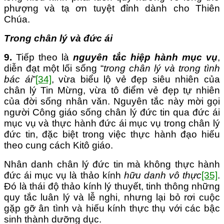
phượng và tạ ơn tuyệt đỉnh dành cho Thiên
Chúa.
Trong chân lý và đức ái
9.
Tiếp theo là
nguyên tắc hiệp hành mục vụ
,
diễn đạt một lối sống “
trong chân lý và trong tình
bác ái
”
[34]
, vừa biểu lộ vẻ đẹp siêu nhiên của
chân lý Tin Mừng, vừa tô điểm vẻ đẹp tự nhiên
của đời sống nhân văn. Nguyên tắc này mời gọi
người Công giáo sống chân lý đức tin qua đức ái
mục vụ và thực hành đức ái mục vụ trong chân lý
đức tin, đặc biệt trong việc thực hành đạo hiếu
theo cung cách Kitô giáo.
Nhân danh chân lý đức tin mà không thực hành
đức ái mục vụ là thảo kính
hữu danh vô thực
[35]
.
Đó là thái độ thảo kính lý thuyết, tinh thông những
quy tắc luân lý và lễ nghi, nhưng lại bỏ rơi cuộc
gặp gỡ ân tình và hiếu kính thực thụ với các bậc
sinh thành dưỡng dục.