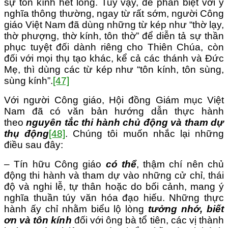
sự tôn kính hết lòng. Tuy vậy, để phân biệt với ý
nghĩa thông thường, ngay từ rất sớm, người Công
giáo Việt Nam đã dùng những từ kép như “thờ lạy,
thờ phượng, thờ kính, tôn thờ” để diễn tả sự thần
phục tuyệt đối dành riêng cho Thiên Chúa, còn
đối với mọi thụ tạo khác, kể cả các thánh và Đức
Mẹ, thì dùng các từ kép như “tôn kính, tôn sùng,
sùng kính”.
[47]
Với người Công giáo, Hội đồng Giám mục Việt
Nam đã có văn bản hướng dẫn thực hành
theo
nguyên tắc thi hành chủ động và tham dự
thụ động
[48]
. Chúng tôi muốn nhắc lại những
điều sau đây:
– Tín hữu Công giáo
có thể
, thậm chí nên chủ
động thi hành và tham dự vào những cử chỉ, thái
độ và nghi lễ, tự thân hoặc do bối cảnh, mang ý
nghĩa thuần túy văn hóa đạo hiếu. Những thực
hành ấy chỉ nhằm biểu lộ lòng
tưởng nhớ, biết
ơn và tôn kính
đối với ông bà tổ tiên, các vị thành