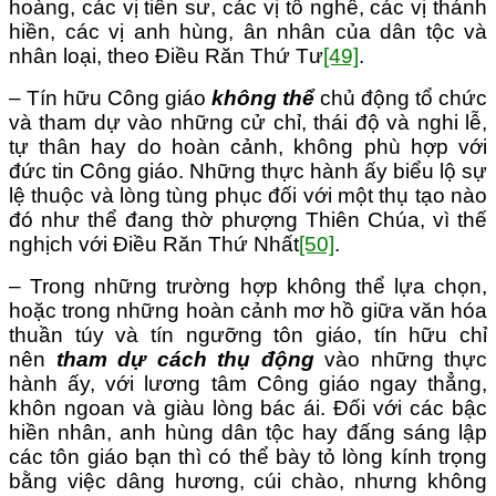
hoàng, các vị tiên sư, các vị tổ nghề, các vị thánh
hiền, các vị anh hùng, ân nhân của dân tộc và
nhân loại, theo Điều Răn Thứ Tư
[49]
.
– Tín hữu Công giáo
không thể
chủ động tổ chức
và tham dự vào những cử chỉ, thái độ và nghi lễ,
tự thân hay do hoàn cảnh, không phù hợp với
đức tin Công giáo. Những thực hành ấy biểu lộ sự
lệ thuộc và lòng tùng phục đối với một thụ tạo nào
đó như thể đang thờ phượng Thiên Chúa, vì thế
nghịch với Điều Răn Thứ Nhất
[50]
.
– Trong những trường hợp không thể lựa chọn,
hoặc trong những hoàn cảnh mơ hồ giữa văn hóa
thuần túy và tín ngưỡng tôn giáo, tín hữu chỉ
nên
tham dự cách thụ động
vào những thực
hành ấy, với lương tâm Công giáo ngay thẳng,
khôn ngoan và giàu lòng bác ái. Đối với các bậc
hiền nhân, anh hùng dân tộc hay đấng sáng lập
các tôn giáo bạn thì có thể bày tỏ lòng kính trọng
bằng việc dâng hương, cúi chào, nhưng không