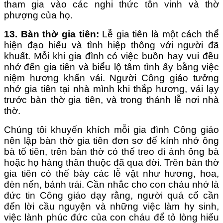
tham gia vào các nghi thức tôn vinh và thờ
phượng của họ.
1
3
.
Bàn thờ gia tiên
:
Lễ gia tiên là một cách thể
hiện đạo hiếu và tình hiệp thông với người đã
khuất. Mỗi khi gia đình có việc buồn hay vui đều
nhớ đến gia tiên và biểu lộ tâm tình ấy bằng việc
niệm hương khấn vái. Người Công giáo tưởng
nhớ gia tiên tại nhà mình khi thắp hương, vái lạy
trước bàn thờ gia tiên, và trong thánh lễ nơi nhà
thờ.
Chúng tôi khuyến khích mỗi gia đình Công giáo
nên lập bàn thờ gia tiên đơn sơ để kính nhớ ông
bà tổ tiên, trên bàn thờ có thể treo di ảnh ông bà
hoặc họ hàng thân thuộc đã qua đời. Trên bàn thờ
gia tiên có thể bày các lễ vật như hương, hoa,
đèn nến, bánh trái. Cần nhắc cho con cháu nhớ là
đức tin Công giáo dạy rằng, người quá cố cần
đến lời cầu nguyện và những việc làm hy sinh,
việc lành phúc đức của con cháu để tỏ lòng hiếu