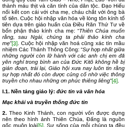
thành máu thịt và căn tính của dân tộc. Đạo Hiếu
nối kết con cái với cha mẹ, cháu chắt với ông bà
tổ tiên. Cuộc hội nhập văn hóa về lòng tôn kính tổ
tiên dựa trên giáo huấn của Điều Răn Thứ Tư về
bổn phận thảo kính cha mẹ: “
Thiên Chúa muốn
rằng, sau Ngài, chúng ta phải thảo kính cha
mẹ
”
[3]
. Cuộc hội nhập văn hoá cũng xác tín mầu
nhiệm Các Thánh Thông Công: “
Sự hợp nhất giữa
những người còn lữ hành với các anh chị em đã
yên nghỉ trong bình an của Đức Kitô không hề bị
gián đoạn, trái lại, Giáo hội xưa nay luôn tin rằng
sự hợp nhất đó còn được củng cố nhờ việc thông
truyền cho nhau những ơn phúc thiêng liêng
”
[4]
.
I.1. Nền tảng giáo lý:
đức tin và văn hóa
Mạc khải và truyền thống đức tin
2.
Theo Kinh Thánh, con người vốn được dựng
nên theo hình ảnh Thiên Chúa, Đấng là nguồn
gốc muôn loài
[5]
. Sự sống của mỗi chúng ta đều