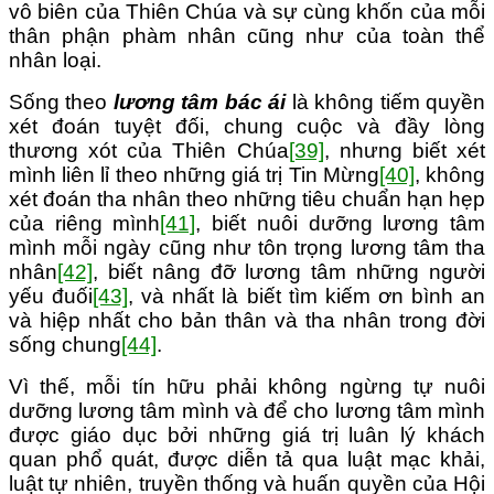
vô biên của Thiên Chúa và sự cùng khốn của mỗi
thân phận phàm nhân cũng như của toàn thể
nhân loại.
Sống theo
lương tâm bác ái
là không tiếm quyền
xét đoán tuyệt đối, chung cuộc và đầy lòng
thương xót của Thiên Chúa
[39]
, nhưng biết xét
mình liên lỉ theo những giá trị Tin Mừng
[40]
, không
xét đoán tha nhân theo những tiêu chuẩn hạn hẹp
của riêng mình
[41]
, biết nuôi dưỡng lương tâm
mình mỗi ngày cũng như tôn trọng lương tâm tha
nhân
[42]
, biết nâng đỡ lương tâm những người
yếu đuối
[43]
, và nhất là biết tìm kiếm ơn bình an
và hiệp nhất cho bản thân và tha nhân trong đời
sống chung
[44]
.
Vì thế, mỗi tín hữu phải không ngừng tự nuôi
dưỡng lương tâm mình và để cho lương tâm mình
được giáo dục bởi những giá trị luân lý khách
quan phổ quát, được diễn tả qua luật mạc khải,
luật tự nhiên, truyền thống và huấn quyền của Hội