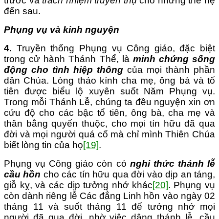
trước và
trách nhiệm
truyền thụ
cho những thế hệ
đến sau.
Phụng vụ và kinh nguyện
4.
Truyền thống Phụng vụ Công giáo, đặc biệt
trong cử hành Thánh Thể, là
minh chứng sống
động cho tình hiệp thông
của mọi thành phần
dân Chúa. Lòng thảo kính cha mẹ, ông bà và tổ
tiên được biểu lộ xuyên suốt Năm Phụng vụ.
Trong mỗi Thánh Lễ, chúng ta đều nguyện xin ơn
cứu độ cho các bậc tổ tiên, ông bà, cha mẹ và
thân bằng quyến thuộc, cho mọi tín hữu đã qua
đời và mọi người quá cố mà chỉ mình Thiên Chúa
biết lòng tin của họ
[19]
.
Phụng vụ Công giáo còn có
nghi thức thánh lễ
cầu hồn
cho các tín hữu qua đời vào dịp an táng,
giỗ kỵ, và các dịp tưởng nhớ khác
[20]
. Phụng vụ
còn dành riêng lễ Các đẳng Linh hồn vào ngày 02
tháng 11 và suốt tháng 11 để tưởng nhớ mọi
người đã qua đời, nhờ việc dâng thánh lễ, cầu