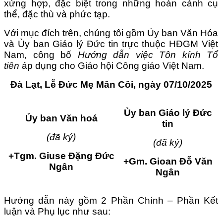
xứng hợp, đặc biệt trong những hoàn cảnh cụ
thể, đặc thù và phức tạp.
Với mục đích trên, chúng tôi gồm Ủy ban Văn Hóa
và Ủy ban Giáo lý Đức tin trực thuộc HĐGM Việt
Nam, công bố
Hướng dẫn việc Tôn kính Tổ
tiên
áp dụng cho Giáo hội Công giáo Việt Nam.
Đà Lạt, Lễ Đức Mẹ Mân Côi, ngày 07/10/2025
Ủy ban Giáo lý Đức
Ủy ban Văn hoá
tin
(đã ký)
(đã ký)
+Tgm.
Giuse Đặng Đức
+Gm. Gioan Đỗ Văn
Ngân
Ngân
Hướng dẫn này gồm 2 Phần Chính – Phần Kết
luận và Phụ lục như sau: