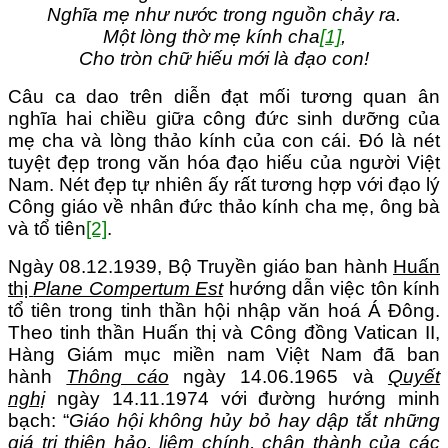
Nghĩa mẹ như nước trong nguồn chảy ra.
Một lòng thờ mẹ kính cha
[1]
,
Cho tròn chữ hiếu mới là đạo con!
Câu ca dao trên diễn đạt mối tương quan ân
nghĩa hai chiều giữa công đức sinh dưỡng của
mẹ cha và lòng thảo kính của con cái. Đó là nét
tuyệt đẹp trong văn hóa đạo hiếu của người Việt
Nam. Nét đẹp tự nhiên ấy rất tương hợp với đạo lý
Công giáo về nhân đức thảo kính cha mẹ, ông bà
và tổ tiên
[2]
.
Ngày 08.12.1939, Bộ Truyền giáo ban hành
Huấn
thị
Plane Compertum Est
hướng dẫn việc tôn kính
tổ tiên trong tinh thần hội nhập văn hoá Á Đông.
Theo tinh thần Huấn thị và Công đồng Vatican II,
Hàng Giám mục miền nam Việt Nam đã ban
hành
Thông cáo
ngày 14.06.1965 và
Quyết
nghị
ngày 14.11.1974 với đường hướng minh
bạch: “
Giáo hội không hủy bỏ hay dập tắt những
giá trị thiện hảo, liêm chính, chân thành của các