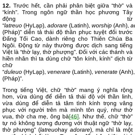
1
2
.
Trước hết, cần phải phân biệt giữa “thờ” và
“kính”. Trong ngôn ngữ thần học phương Tây
động từ
“
latre
u
o
(HyLạp),
adorare
(Latinh),
worship
(Anh),
a
(Pháp)” diễn tả thái độ thần phục tuyệt đối trước
Đấng Tối Cao, dành riêng cho Thiên Chúa Ba
Ngôi. Động từ này thường được dịch sang tiếng
Việt là “thờ lạy, thờ phượng”. Đối với các thánh và
hiền nhân thì ta dùng chữ “tôn kính, kính” dịch từ
chữ
“
dule
u
o
(HyLạp),
venerare
(Latinh),
venerate
(Anh)
(Pháp)”.
Trong tiếng Việt, chữ “thờ” mang ý nghĩa rộng
hơn, vừa dùng để diễn tả thái độ với thần linh,
vừa dùng để diễn tả tâm tình kính trọng vâng
phục với người trên mà mình tôn quý, như thờ
vua, thờ cha mẹ, ông bà
[46]
. Như thế, chữ “thờ”
tự nó không tương đương với thuật ngữ “thờ lạy,
thờ phượng” (
latreuo
hay
a
dorare
), mà chỉ là một