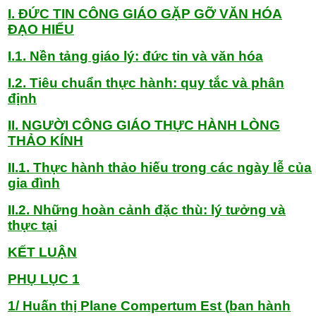
I. ĐỨC TIN CÔNG GIÁO GẶP GỠ VĂN HÓA
ĐẠO HIẾU
I.1. Nền tảng giáo lý: đức tin và văn hóa
I.2. Tiêu chuẩn thực hành: quy tắc và phân
định
II. NGƯỜI CÔNG GIÁO THỰC HÀNH LÒNG
THẢO KÍNH
II.1. Thực hành thảo hiếu trong các ngày lễ của
gia đình
II.2. Những hoàn cảnh đặc thù: lý tưởng và
thực tại
KẾT LUẬN
PHỤ LỤC 1
1/ Huấn thị Plane Compertum Est (ban hành