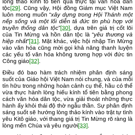
lòng thảo kính tổ tiên qua thực tại văn hóa dân
tộc
[29]
. Cũng vậy, Hội đồng Giám mục Việt Nam
luôn mong muốn “
xây dựng trong Hội Thánh một
nếp sống và một lối diễn tả đức tin phù hợp với
truyền thống dân tộc
”
[30]
, dựa trên giá trị cốt lõi
của Tin Mừng và hồn dân tộc là “
yêu thương và
hiệp nhất
”
[31]
. Mặt khác, việc hội nhập Tin Mừng
vào văn hóa cũng mời gọi khả năng thanh luyện
các yếu tố văn hóa không tương hợp với đức tin
Công giáo
[32]
.
Điều đó bao hàm trách nhiệm phân định sáng
suốt của Giáo hội Việt Nam nói chung, và của mỗi
tín hữu trong những hoàn cảnh cụ thể, hầu có thể
vừa thực hành lòng hiếu kính tổ tiên bằng phong
cách văn hóa dân tộc, vừa giải thoát những thực
hành ấy khỏi thái độ thờ ngẫu thần. Sự phân định
sáng suốt sẽ hướng lòng thảo kính vào trật tự tình
yêu Kitô giáo, với thang giá trị Tin Mừng rõ ràng là
lòng mến Chúa và yêu người
[33]
.