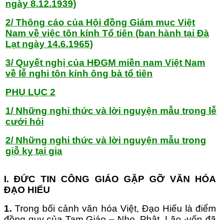
ngày 8.12.1939)
2/ Thông cáo của Hội đồng Giám mục Việt
Nam về việc tôn kính Tổ tiên (ban hành tại Đà
Lạt ngày 14.6.1965)
3/ Quyết nghị của HĐGM miền nam Việt Nam
về lễ nghi tôn kính ông bà tổ tiên
PHỤ LỤC 2
1/ Những nghi thức và lời nguyện mẫu trong lễ
cưới hỏi
2/ Những nghi thức và lời nguyện mẫu trong
giỗ kỵ tại gia
I. ĐỨC TIN CÔNG GIÁO GẶP GỠ VĂN HÓA
ĐẠO HIẾU
1.
Trong bối cảnh văn hóa Việt, Đạo Hiếu là điểm
đồng quy của Tam Giáo – Nho, Phật, Lão -vốn đã