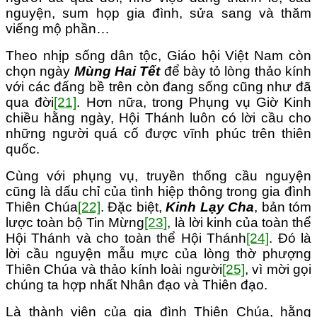
nguyện, sum họp gia đình, sửa sang và thăm
viếng mộ phần…
Theo nhịp sống dân tộc, Giáo hội Việt Nam còn
chọn ngày
Mùng Hai Tết
để bày tỏ lòng thảo kính
với các đấng bề trên còn đang sống cũng như đã
qua đời
[21]
. Hơn nữa, trong Phụng vụ Giờ Kinh
chiều hằng ngày, Hội Thánh luôn có lời cầu cho
những người quá cố được vĩnh phúc trên thiên
quốc.
Cùng với phụng vụ, truyền thống cầu nguyện
cũng là dấu chỉ của tình hiệp thông trong gia đình
Thiên Chúa
[22]
. Đặc biệt,
Kinh Lạy Cha
, bản tóm
lược toàn bộ Tin Mừng
[23]
, là lời kinh của toàn thể
Hội Thánh và cho toàn thể Hội Thánh
[24]
. Đó là
lời cầu nguyện mẫu mực của lòng thờ phượng
Thiên Chúa và thảo kính loài người
[25]
, vì mời gọi
chúng ta hợp nhất Nhân đạo và Thiên đạo.
Là thành viên của gia đình Thiên Chúa, hằng