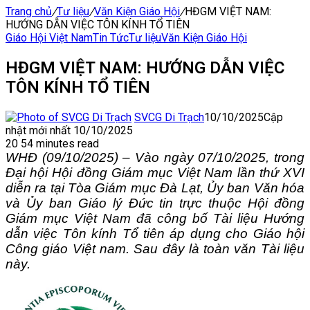
Trang chủ
/
Tư liệu
/
Văn Kiện Giáo Hội
/
HĐGM VIỆT NAM:
HƯỚNG DẪN VIỆC TÔN KÍNH TỔ TIÊN
Giáo Hội Việt Nam
Tin Tức
Tư liệu
Văn Kiện Giáo Hội
HĐGM VIỆT NAM: HƯỚNG DẪN VIỆC
TÔN KÍNH TỔ TIÊN
SVCG Di Trạch
10/10/2025
Cập
nhật mới nhất 10/10/2025
20
54 minutes read
WHĐ (09/10/2025) – Vào ngày 07/10/2025, trong
Đại hội Hội đồng Giám mục Việt Nam lần thứ XVI
diễn ra tại Tòa Giám mục Đà Lạt, Ủy ban Văn hóa
và Ủy ban Giáo lý Đức tin trực thuộc Hội đồng
Giám mục Việt Nam đã công bố Tài liệu Hướng
dẫn việc Tôn kính Tổ tiên áp dụng cho Giáo hội
Công giáo Việt nam. Sau đây là toàn văn Tài liệu
này.