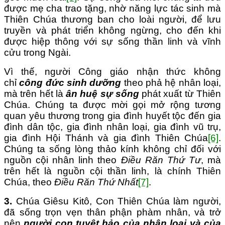
được mẹ cha trao tặng, nhờ năng lực tác sinh mà
Thiên Chúa thương ban cho loài người, để lưu
truyền và phát triển không ngừng, cho đến khi
được hiệp thông với sự sống thần linh và vĩnh
cửu trong Ngài.
Vì thế, người Công giáo nhận thức không
chỉ
công đức sinh dưỡng
theo phả hệ nhân loại,
mà trên hết là
ân huệ sự sống
phát xuất từ Thiên
Chúa. Chúng ta được mời gọi mở rộng tương
quan yêu thương trong gia đình huyết tộc đến gia
đình dân tộc, gia đình nhân loại, gia đình vũ trụ,
gia đình Hội Thánh và gia đình Thiên Chúa
[6]
.
Chúng ta sống lòng thảo kính không chỉ đối với
nguồn cội nhân linh theo
Điều Răn Thứ Tư
, mà
trên hết là nguồn cội thần linh, là chính Thiên
Chúa, theo
Điều Răn Thứ Nhất
[7]
.
3.
Chúa Giêsu Kitô, Con Thiên Chúa làm người,
đã sống trọn vẹn thân phận phàm nhân, và trở
nên
người con tuyệt hảo của nhân loại và của