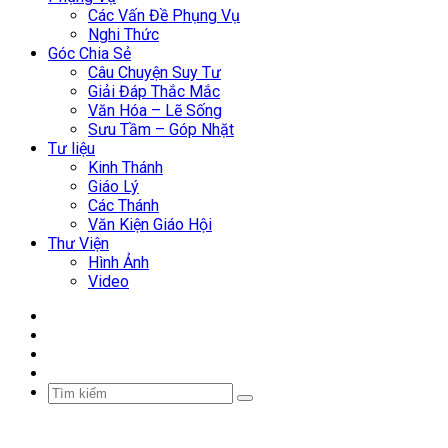
Các Vấn Đề Phụng Vụ
Nghi Thức
Góc Chia Sẻ
Câu Chuyện Suy Tư
Giải Đáp Thắc Mắc
Văn Hóa – Lẽ Sống
Sưu Tầm – Góp Nhặt
Tư liệu
Kinh Thánh
Giáo Lý
Các Thánh
Văn Kiện Giáo Hội
Thư Viện
Hình Ảnh
Video
Facebook
YouTube
WordPress
Sidebar
Tìm
kiếm