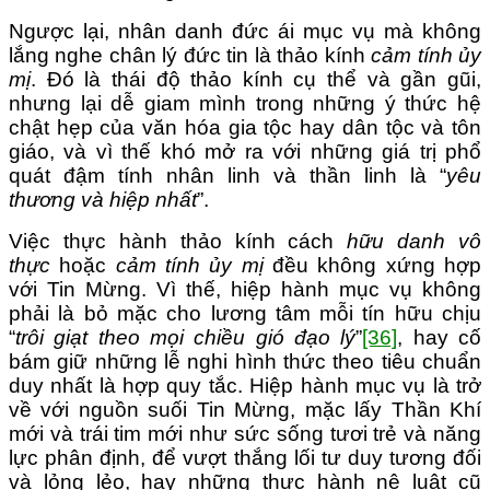
Ngược lại, nhân danh đức ái mục vụ mà không
lắng nghe chân lý đức tin là thảo kính
cảm tính ủy
mị
. Đó là thái độ thảo kính cụ thể và gần gũi,
nhưng lại dễ giam mình trong những ý thức hệ
chật hẹp của văn hóa gia tộc hay dân tộc và tôn
giáo, và vì thế khó mở ra với những giá trị phổ
quát đậm tính nhân linh và thần linh là “
yêu
thương và hiệp nhất
”.
Việc thực hành thảo kính cách
hữu danh vô
thực
hoặc
cảm tính ủy mị
đều không xứng hợp
với Tin Mừng. Vì thế, hiệp hành mục vụ không
phải là bỏ mặc cho lương tâm mỗi tín hữu chịu
“
trôi giạt theo mọi chiều gió đạo lý
”
[36]
, hay cố
bám giữ những lễ nghi hình thức theo tiêu chuẩn
duy nhất là hợp quy tắc. Hiệp hành mục vụ là trở
về với nguồn suối Tin Mừng, mặc lấy Thần Khí
mới và trái tim mới như sức sống tươi trẻ và năng
lực phân định, để vượt thắng lối tư duy tương đối
và lỏng lẻo, hay những thực hành nệ luật cũ