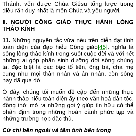
Thánh, vốn được Chúa Giêsu tổng lược trong
điều răn duy nhất là mến Chúa và yêu người.
II. NGƯỜI CÔNG GIÁO THỰC HÀNH LÒNG
THẢO KÍNH
11.
Những nguyên tắc vừa nêu trên diễn đạt tính
toàn diện của đạo hiếu Công giáo
[45]
, nghĩa là
sống lòng thảo kính trong suốt cuộc đời và với hết
những ai góp phần sinh dưỡng đời sống chúng
ta, đặc biệt là các bậc tổ tiên, ông bà, cha mẹ
cũng như mọi thân nhân và ân nhân, còn sống
hay đã qua đời.
Ở đây, chúng tôi muốn đề cập đến những thực
hành thảo hiếu toàn diện ấy theo văn hoá dân tộc,
đồng thời mở ra những gợi ý giúp tín hữu có thể
phân định trong những hoàn cảnh phức tạp và
những trường hợp đặc thù.
Cử
c
hỉ
b
ên ngoài và
t
âm
t
ình
b
ên
t
rong