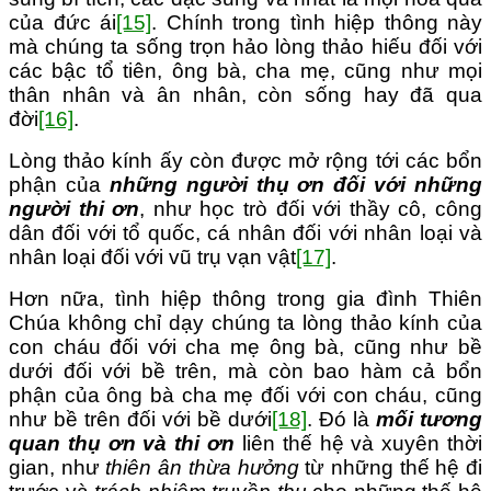
của đức ái
[15]
. Chính trong tình hiệp thông này
mà chúng ta sống trọn hảo lòng thảo hiếu đối với
các bậc tổ tiên, ông bà, cha mẹ, cũng như mọi
thân nhân và ân nhân, còn sống hay đã qua
đời
[16]
.
Lòng thảo kính ấy còn được mở rộng tới các bổn
phận của
những người thụ ơn đối với những
người thi ơn
, như học trò đối với thầy cô, công
dân đối với tổ quốc, cá nhân đối với nhân loại và
nhân loại đối với vũ trụ vạn vật
[17]
.
Hơn nữa, tình hiệp thông trong gia đình Thiên
Chúa không chỉ dạy chúng ta lòng thảo kính của
con cháu đối với cha mẹ ông bà, cũng như bề
dưới đối với bề trên, mà còn bao hàm cả bổn
phận của ông bà cha mẹ đối với con cháu, cũng
như bề trên đối với bề dưới
[18]
. Đó là
mối tương
quan thụ ơn và thi ơn
liên thế hệ và xuyên thời
gian, như
thiên ân
thừa hưởng
từ những thế hệ đi