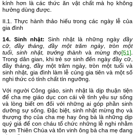
kính hơn là các thức ăn vật chất mà họ không
hưởng dùng được.
II.1. Thực hành thảo hiếu trong các ngày lễ của
gia đình
1
4
.
S
inh
nhật:
Sinh nhật là những ngày
đầy
cữ
,
đầy tháng
,
đầy một trăm ngày
,
tròn một
tuổi
,
sinh nhật,
trưởng thành
và
mừng thọ
[51]
.
Trong dân gian, khi trẻ sơ sinh đến ngày đầy cữ,
đầy tháng, đầy một trăm ngày, tròn một tuổi và
sinh nhật, gia đình làm lễ cúng gia tiên và một số
nghi thức có tính chất tín ngưỡng.
Với người Công giáo, sinh nhật là dịp thuận tiện
để cha mẹ giáo dục con cái về tình yêu sự sống
và lòng biết ơn đối với những ai góp phần sinh
dưỡng sự sống. Đặc biệt, sinh nhật mừng thọ và
thượng thọ của cha mẹ hay ông bà là những dịp
quý giá để con cháu tổ chức những lễ nghi nhằm
tạ ơn Thiên Chúa và tôn vinh ông bà cha mẹ đang