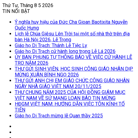
Thứ Tư, Tháng 8 5 2026
TIN NỔI BẬT
Ý nghĩa huy hiệu của Đức Cha Gioan Baotixita Nguyễn
Quốc Hưng
Lịch lễ Chúa Giêsu Lên Trời tại một số nhà thờ trên địa
bàn Hà Nội 2026, Lễ Trọng
Giáo họ Di Trạch: Thánh Lễ Tiệc Ly
Giáo họ Di Trạch cử hành long trọng Lễ Lá 2026
ỦY BAN PHỤNG TỰ THÔNG BÁO VỀ VIỆC CỬ HÀNH LỄ
TRO NĂM 2026
THƯ GỬI SINH VIÊN, HỌC SINH CÔNG GIÁO NHÂN DỊP
MỪNG XUÂN BÍNH NGỌ 2026
THƯ GỬI ANH CHỊ EM GIÁO CHỨC CÔNG GIÁO NHÂN
NGÀY NHÀ GIÁO VIỆT NAM 20/11/2025
THƯ CHUNG NĂM 2025 CỦA HỘI ĐỒNG GIÁM MỤC
VIỆT NAM VỀ SỨ MẠNG LOAN BÁO TIN MỪNG
HĐGM VIỆT NAM: HƯỚNG DẪN VIỆC TÔN KÍNH TỔ
TIÊN
Giáo họ Di Trạch mừng lễ Quan thầy 2025
Log
In
Bài
viết
Sidebar