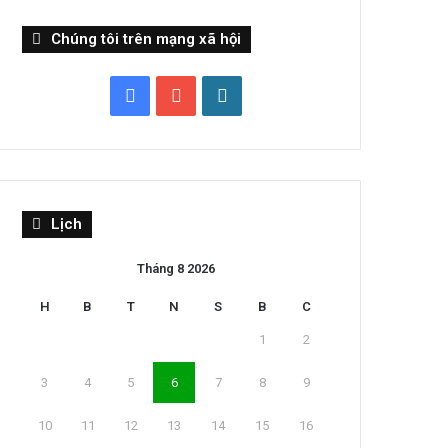
Chúng tôi trên mạng xã hội
Facebook
YouTube
WordPress
Lịch
Tháng 8 2026
H
B
T
N
S
B
C
1
2
3
4
5
6
7
8
9
10
11
12
13
14
15
16