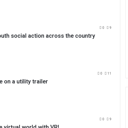
0
9
outh social action across the country
0
11
on a utility trailer
0
9
e virtual world with VR!