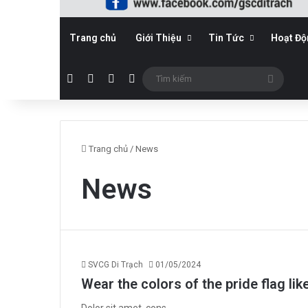
Trang chủ
Giới Thiệu
Tin Tức
Hoạt Đ
Facebook
YouTube
WordPress
Sidebar
Tìm
kiếm
Trang chủ
/
News
News
SVCG Di Trạch
01/05/2024
Wear the colors of the pride flag lik
Dolor sit amet, cons