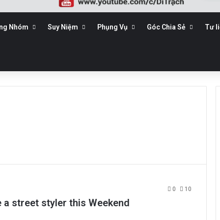
ộng Nhóm
Suy Niệm
Phụng Vụ
Góc Chia Sẻ
Tư l
0
10
e a street styler this Weekend