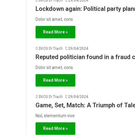
SVCG Di Trạch
29/04/2024
Lockdown again: Political party pla
Dolor sit amet, cons
Read More »
SVCG Di Trạch
29/04/2024
Reputed politician found in a fraud 
Dolor sit amet, cons
Read More »
SVCG Di Trạch
29/04/2024
Game, Set, Match: A Triumph of Tal
Nisl, elementum vive
Read More »