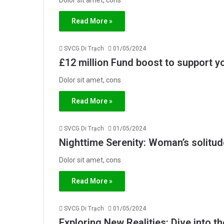
Read More »
SVCG Di Trạch
01/05/2024
£12 million Fund boost to support y
Dolor sit amet, cons
Read More »
SVCG Di Trạch
01/05/2024
Nighttime Serenity: Woman’s solitude 
Dolor sit amet, cons
Read More »
SVCG Di Trạch
01/05/2024
Exploring New Realities: Dive into th