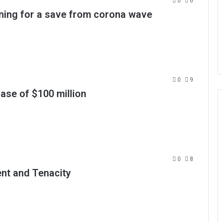
0
6
nning for a save from corona wave
0
9
case of $100 million
0
8
ent and Tenacity