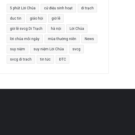
5 phút Lời Chúa
cử điệu sinh hoạt
di trạch
duc tin
giáo hội
giờ lễ
giờ lễ svcg Di Trạch
hà nội
Lời Chúa
lời chúa mỗi ngày
mùa thường niên
News
suy niệm
suy niệm Lời Chúa
svcg
svcg di trach
tin tức
ĐTC