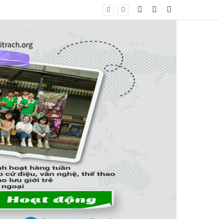
Log In
Bài viết ngẫu nhiê
Sidebar