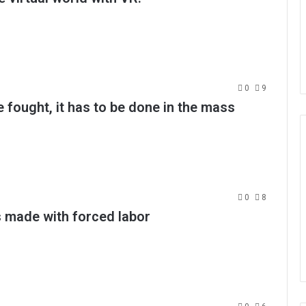
0
9
be fought, it has to be done in the mass
0
8
s made with forced labor