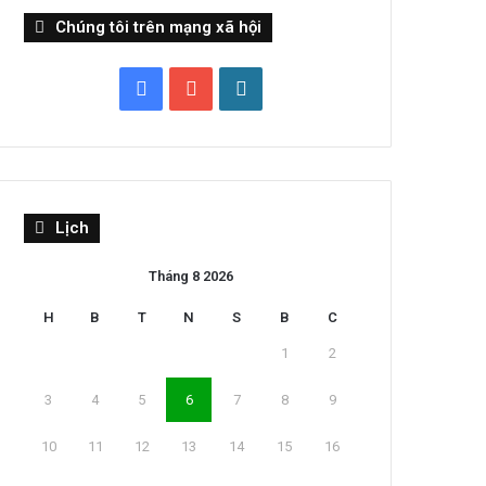
Chúng tôi trên mạng xã hội
Facebook
YouTube
WordPress
Lịch
Tháng 8 2026
H
B
T
N
S
B
C
1
2
3
4
5
6
7
8
9
10
11
12
13
14
15
16