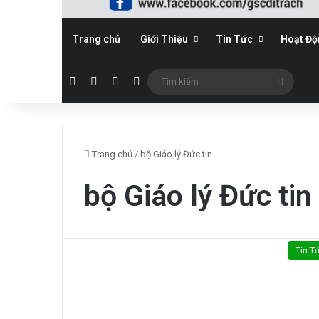
Trang chủ
Giới Thiệu
Tin Tức
Hoạt Đ
Facebook
YouTube
WordPress
Sidebar
Tìm
kiếm
Trang chủ
/
bộ Giáo lý Đức tin
bộ Giáo lý Đức tin
Tin T