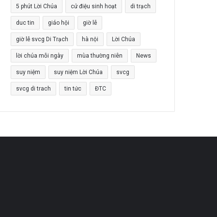
5 phút Lời Chúa
cử điệu sinh hoạt
di trạch
duc tin
giáo hội
giờ lễ
giờ lễ svcg Di Trạch
hà nội
Lời Chúa
lời chúa mỗi ngày
mùa thường niên
News
suy niệm
suy niệm Lời Chúa
svcg
svcg di trach
tin tức
ĐTC