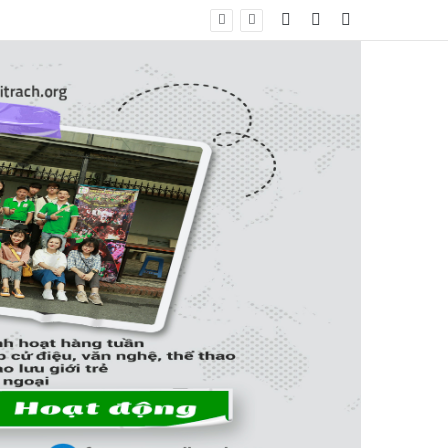
Log In
Bài viết ngẫu nhiê
Sidebar