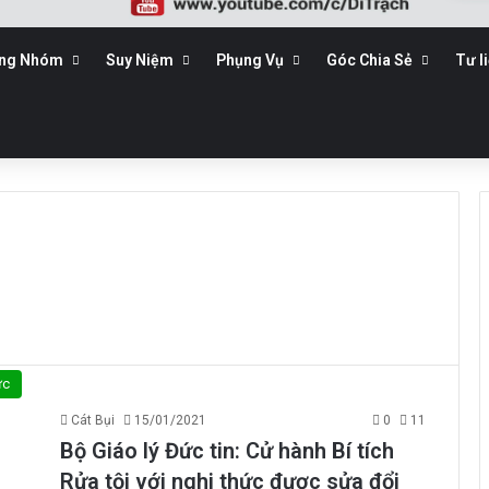
ộng Nhóm
Suy Niệm
Phụng Vụ
Góc Chia Sẻ
Tư l
ức
Cát Bụi
15/01/2021
0
11
Bộ Giáo lý Đức tin: Cử hành Bí tích
Rửa tội với nghi thức được sửa đổi