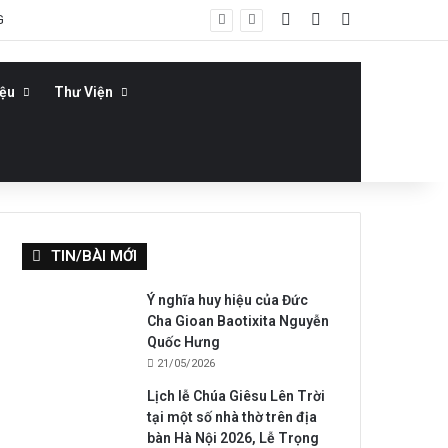
Log In
Bài viết ngẫu nhiê
Sidebar
G
iệu
Thư Viện
TIN/BÀI MỚI
Ý nghĩa huy hiệu của Đức
Cha Gioan Baotixita Nguyễn
Quốc Hưng
21/05/2026
Lịch lễ Chúa Giêsu Lên Trời
tại một số nhà thờ trên địa
bàn Hà Nội 2026, Lễ Trọng