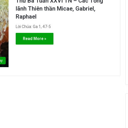
Thứ Ba Tuần XXVI TN – Các Tổng
lãnh Thiên thần Micae, Gabriel,
Raphael
Lời Chúa: Ga 1, 47-5
Read More »
ày