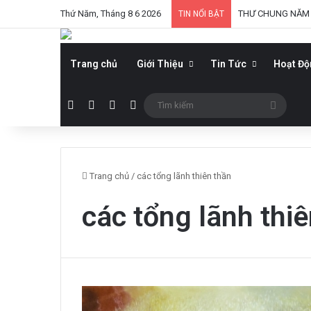
Thứ Năm, Tháng 8 6 2026
THƯ CHUNG NĂM 
TIN NỔI BẬT
Trang chủ
Giới Thiệu
Tin Tức
Hoạt Đ
Facebook
YouTube
WordPress
Sidebar
Tìm
kiếm
Trang chủ
/
các tổng lãnh thiên thần
các tổng lãnh thi