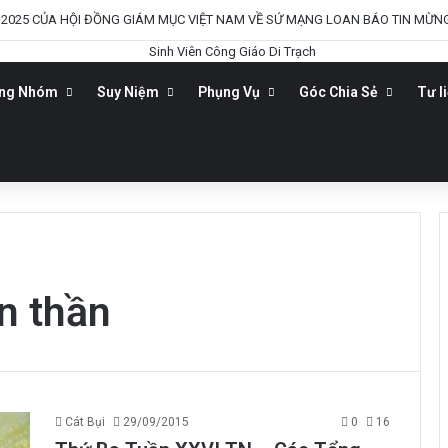
2025 CỦA HỘI ĐỒNG GIÁM MỤC VIỆT NAM VỀ SỨ MẠNG LOAN BÁO TIN MỪN
ộng Nhóm
Suy Niệm
Phụng Vụ
Góc Chia Sẻ
Tư l
ên thần
Cát Bụi
29/09/2015
0
16