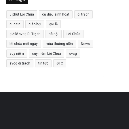
5 phút Lời Chúa
cử điệu sinh hoạt
di trạch
duc tin
giáo hội
giờ lễ
giờ lễ svcg Di Trạch
hà nội
Lời Chúa
lời chúa mỗi ngày
mùa thường niên
News
suy niệm
suy niệm Lời Chúa
svcg
svcg di trach
tin tức
ĐTC