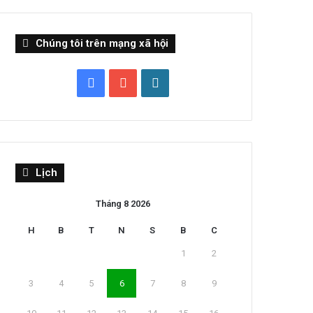
Chúng tôi trên mạng xã hội
Facebook
YouTube
WordPress
Lịch
Tháng 8 2026
H
B
T
N
S
B
C
1
2
3
4
5
6
7
8
9