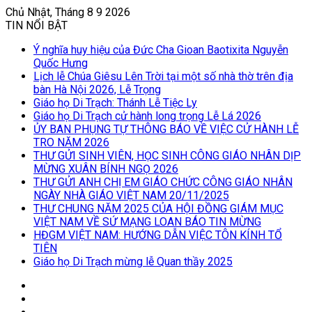
Chủ Nhật, Tháng 8 9 2026
TIN NỔI BẬT
Ý nghĩa huy hiệu của Đức Cha Gioan Baotixita Nguyễn
Quốc Hưng
Lịch lễ Chúa Giêsu Lên Trời tại một số nhà thờ trên địa
bàn Hà Nội 2026, Lễ Trọng
Giáo họ Di Trạch: Thánh Lễ Tiệc Ly
Giáo họ Di Trạch cử hành long trọng Lễ Lá 2026
ỦY BAN PHỤNG TỰ THÔNG BÁO VỀ VIỆC CỬ HÀNH LỄ
TRO NĂM 2026
THƯ GỬI SINH VIÊN, HỌC SINH CÔNG GIÁO NHÂN DỊP
MỪNG XUÂN BÍNH NGỌ 2026
THƯ GỬI ANH CHỊ EM GIÁO CHỨC CÔNG GIÁO NHÂN
NGÀY NHÀ GIÁO VIỆT NAM 20/11/2025
THƯ CHUNG NĂM 2025 CỦA HỘI ĐỒNG GIÁM MỤC
VIỆT NAM VỀ SỨ MẠNG LOAN BÁO TIN MỪNG
HĐGM VIỆT NAM: HƯỚNG DẪN VIỆC TÔN KÍNH TỔ
TIÊN
Giáo họ Di Trạch mừng lễ Quan thầy 2025
Log
In
Bài
viết
Sidebar