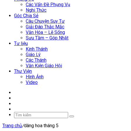
Các Vấn Đề Phụng Vụ
Nghi Thức
Góc Chia Sẻ
Câu Chuyện Suy Tư
Giải Đáp Thắc Mắc
Văn Hóa – Lẽ Sống
Sưu Tầm – Góp Nhặt
Tư liệu
Kinh Thánh
Giáo Lý
Các Thánh
Văn Kiện Giáo Hội
Thư Viện
Hình Ảnh
Video
Facebook
YouTube
WordPress
Sidebar
Tìm
kiếm
Trang chủ
/
dâng hoa tháng 5