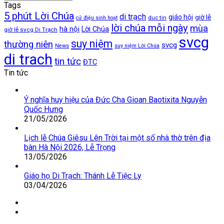
loại
Tags
5 phút Lời Chúa
di trạch
giáo hội
giờ lễ
duc tin
cử điệu sinh hoạt
lời chúa mỗi ngày
mùa
hà nội
Lời Chúa
giờ lễ svcg Di Trạch
svcg
suy niệm
thường niên
svcg
News
suy niệm Lời Chúa
di trach
tin tức
ĐTC
Tin tức
Ý nghĩa huy hiệu của Đức Cha Gioan Baotixita Nguyễn
Quốc Hưng
21/05/2026
Lịch lễ Chúa Giêsu Lên Trời tại một số nhà thờ trên địa
bàn Hà Nội 2026, Lễ Trọng
13/05/2026
Giáo họ Di Trạch: Thánh Lễ Tiệc Ly
03/04/2026
Trang
trước
Trang
sau