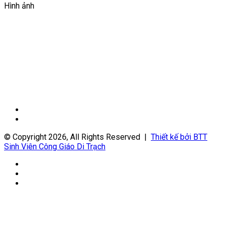
Hình ảnh
Trang
trước
Trang
sau
© Copyright 2026, All Rights Reserved |
Thiết kế bởi BTT
Sinh Viên Công Giáo Di Trạch
Facebook
YouTube
WordPress
Back
to
top