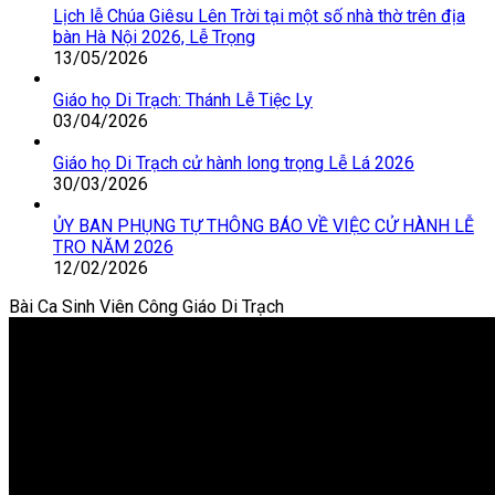
Lịch lễ Chúa Giêsu Lên Trời tại một số nhà thờ trên địa
bàn Hà Nội 2026, Lễ Trọng
13/05/2026
Giáo họ Di Trạch: Thánh Lễ Tiệc Ly
03/04/2026
Giáo họ Di Trạch cử hành long trọng Lễ Lá 2026
30/03/2026
ỦY BAN PHỤNG TỰ THÔNG BÁO VỀ VIỆC CỬ HÀNH LỄ
TRO NĂM 2026
12/02/2026
Bài Ca Sinh Viên Công Giáo Di Trạch