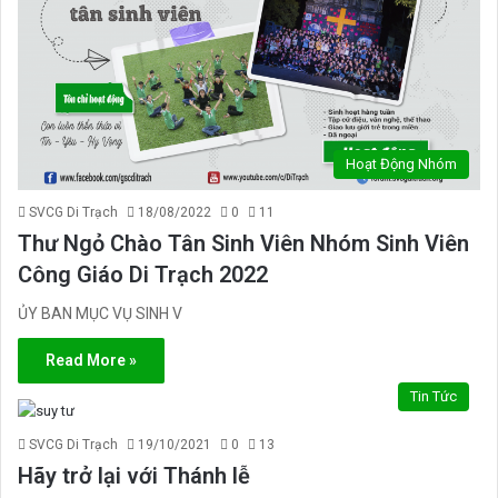
Hoạt Động Nhóm
SVCG Di Trạch
18/08/2022
0
11
Thư Ngỏ Chào Tân Sinh Viên Nhóm Sinh Viên
Công Giáo Di Trạch 2022
ỦY BAN MỤC VỤ SINH V
Read More »
Tin Tức
SVCG Di Trạch
19/10/2021
0
13
Hãy trở lại với Thánh lễ