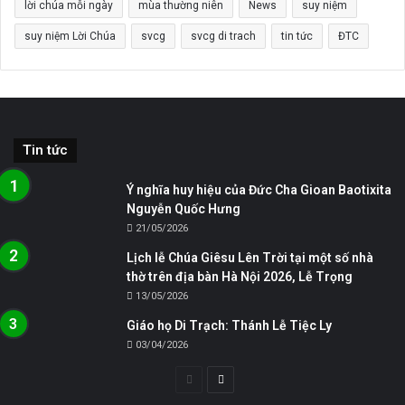
lời chúa mỗi ngày
mùa thường niên
News
suy niệm
suy niệm Lời Chúa
svcg
svcg di trach
tin tức
ĐTC
Tin tức
Ý nghĩa huy hiệu của Đức Cha Gioan Baotixita
Nguyễn Quốc Hưng
21/05/2026
Lịch lễ Chúa Giêsu Lên Trời tại một số nhà
thờ trên địa bàn Hà Nội 2026, Lễ Trọng
13/05/2026
Giáo họ Di Trạch: Thánh Lễ Tiệc Ly
03/04/2026
Trang
Trang
trước
sau