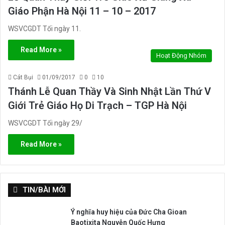
Giáo Phận Hà Nội 11 – 10 – 2017
WSVCGDT Tối ngày 11.
Read More »
Hoạt Động Nhóm
Cát Bụi
01/09/2017
0
10
Thánh Lễ Quan Thầy Và Sinh Nhật Lần Thứ V
Giới Trẻ Giáo Họ Di Trạch – TGP Hà Nội
WSVCGDT Tối ngày 29/
Read More »
TIN/BÀI MỚI
Ý nghĩa huy hiệu của Đức Cha Gioan
Baotixita Nguyễn Quốc Hưng