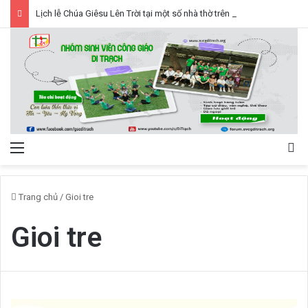
Lịch lễ Chúa Giêsu Lên Trời tại một số nhà thờ trên địa bàn Hà Nội 2026, Lễ Trọng
Menu
Tì
Trang chủ
/
Gioi tre
Gioi tre