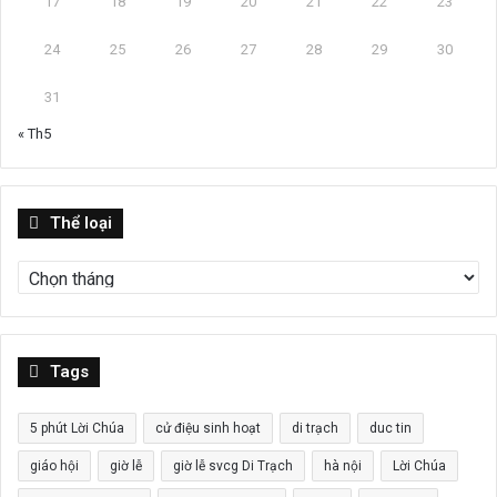
17
18
19
20
21
22
23
24
25
26
27
28
29
30
31
« Th5
Thể
Thể loại
loại
Tags
5 phút Lời Chúa
cử điệu sinh hoạt
di trạch
duc tin
giáo hội
giờ lễ
giờ lễ svcg Di Trạch
hà nội
Lời Chúa