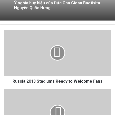
Ý nghĩa huy hiệu của Đức Cha Gioan Baotixita
Nguyễn Quốc Hưng
Russia
2018
Stadiums
Ready
to
Welcome
Fans
Russia 2018 Stadiums Ready to Welcome Fans
Lịch
lễ
Thiên
Chúa
Giáng