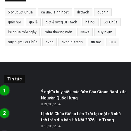
5 phút Lời Chúa
cử điệu sinh hoạt
di trạch
duc tin
giáo hội
giờ lễ
giờ lễ svcg Di Trạch
hà nội
Lời Chúa
lời chúa mỗi ngày
mùa thường niên
News
suy niệm
suy niệm Lời Chúa
svcg
svcg di trach
tin tức
ĐTC
Tin tức
Ý nghĩa huy hiệu của Đức Cha Gioan Baotixita
Nguyễn Quốc Hưng
21/05/2026
Lịch lễ Chúa Giêsu Lên Trời tại một số nhà
thờ trên địa bàn Hà Nội 2026, Lễ Trọng
13/05/2026