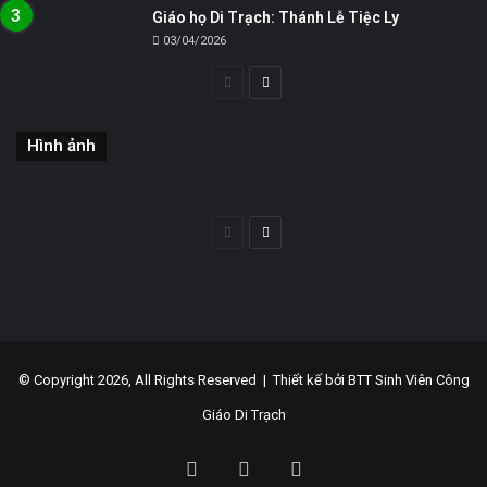
Giáo họ Di Trạch: Thánh Lễ Tiệc Ly
03/04/2026
Trang
Trang
trước
sau
Hình ảnh
Trang
Trang
trước
sau
© Copyright 2026, All Rights Reserved |
Thiết kế bởi BTT Sinh Viên Công
Giáo Di Trạch
Facebook
YouTube
WordPress