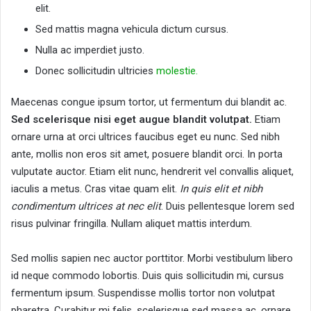
elit.
Sed mattis magna vehicula dictum cursus.
Nulla ac imperdiet justo.
Donec sollicitudin ultricies
molestie.
Maecenas congue ipsum tortor, ut fermentum dui blandit ac.
Sed scelerisque nisi eget augue blandit volutpat.
Etiam
ornare urna at orci ultrices faucibus eget eu nunc. Sed nibh
ante, mollis non eros sit amet, posuere blandit orci. In porta
vulputate auctor. Etiam elit nunc, hendrerit vel convallis aliquet,
iaculis a metus. Cras vitae quam elit.
In quis elit et nibh
condimentum ultrices at nec elit
. Duis pellentesque lorem sed
risus pulvinar fringilla. Nullam aliquet mattis interdum.
Sed mollis sapien nec auctor porttitor. Morbi vestibulum libero
id neque commodo lobortis. Duis quis sollicitudin mi, cursus
fermentum ipsum. Suspendisse mollis tortor non volutpat
pharetra. Curabitur mi felis, scelerisque sed massa ac, ornare