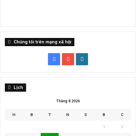
Chúng tôi trên mạng xã hội
Facebook
YouTube
WordPress
Lịch
Tháng 8 2026
H
B
T
N
S
B
C
1
2