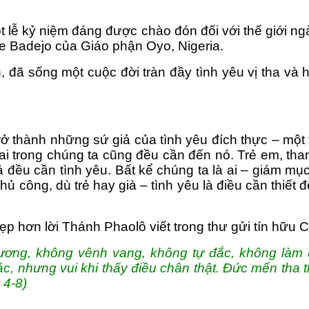
ột lễ kỷ niệm đáng được chào đón đối với thế giới ng
e Badejo của Giáo phận Oyo, Nigeria.
, đã sống một cuộc đời tràn đầy tình yêu vị tha và
ở thành những sứ giả của tình yêu đích thực – một
ì ai trong chúng ta cũng đều cần đến nó. Trẻ em, th
 đều cần tình yêu. Bất kể chúng ta là ai – giám mục
hủ công, dù trẻ hay già – tình yêu là điều cần thiế
ẹp hơn lời Thánh Phaolô viết trong thư gửi tín hữu C
ơng, không vênh vang, không tự đắc, không làm đi
 nhưng vui khi thấy điều chân thật. Đức mến tha thứ
 4-8)