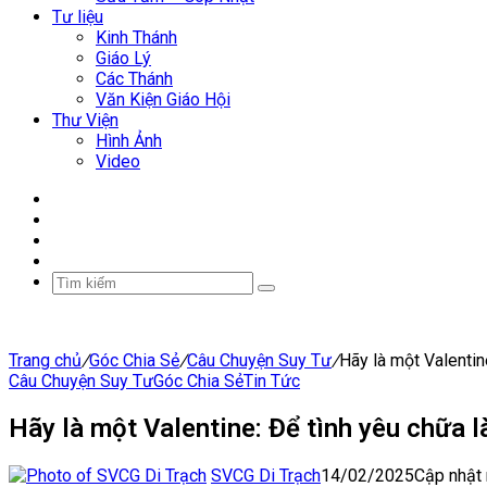
Tư liệu
Kinh Thánh
Giáo Lý
Các Thánh
Văn Kiện Giáo Hội
Thư Viện
Hình Ảnh
Video
Facebook
YouTube
WordPress
Sidebar
Tìm
kiếm
Trang chủ
/
Góc Chia Sẻ
/
Câu Chuyện Suy Tư
/
Hãy là một Valentine
Câu Chuyện Suy Tư
Góc Chia Sẻ
Tin Tức
Hãy là một Valentine: Để tình yêu chữa l
SVCG Di Trạch
14/02/2025
Cập nhật