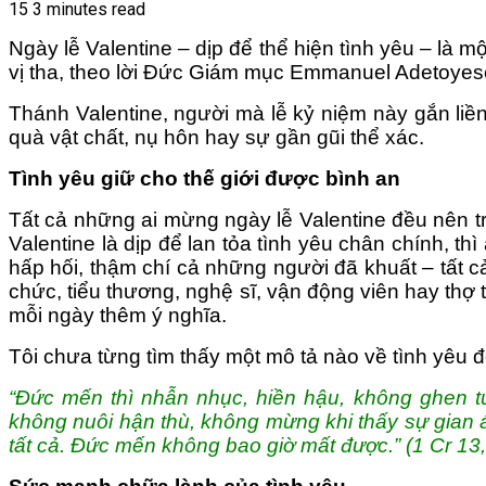
15
3 minutes read
Ngày lễ Valentine – dịp để thể hiện tình yêu – là m
vị tha, theo lời Đức Giám mục Emmanuel Adetoyes
Thánh Valentine, người mà lễ kỷ niệm này gắn liền
quà vật chất, nụ hôn hay sự gần gũi thể xác.
Tình yêu giữ cho thế giới được bình an
Tất cả những ai mừng ngày lễ Valentine đều nên tr
Valentine là dịp để lan tỏa tình yêu chân chính, th
hấp hối, thậm chí cả những người đã khuất – tất cả
chức, tiểu thương, nghệ sĩ, vận động viên hay thợ t
mỗi ngày thêm ý nghĩa.
Tôi chưa từng tìm thấy một mô tả nào về tình yêu đ
“Đức mến thì nhẫn nhục, hiền hậu, không ghen tư
không nuôi hận thù, không mừng khi thấy sự gian ác,
tất cả. Đức mến không bao giờ mất được.” (1 Cr 13,