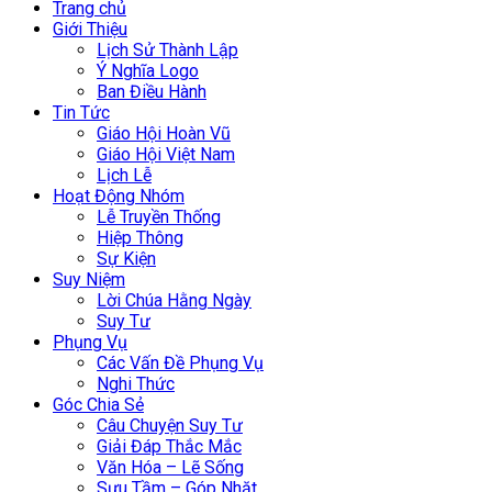
Trang chủ
Giới Thiệu
Lịch Sử Thành Lập
Ý Nghĩa Logo
Ban Điều Hành
Tin Tức
Giáo Hội Hoàn Vũ
Giáo Hội Việt Nam
Lịch Lễ
Hoạt Động Nhóm
Lễ Truyền Thống
Hiệp Thông
Sự Kiện
Suy Niệm
Lời Chúa Hằng Ngày
Suy Tư
Phụng Vụ
Các Vấn Đề Phụng Vụ
Nghi Thức
Góc Chia Sẻ
Câu Chuyện Suy Tư
Giải Đáp Thắc Mắc
Văn Hóa – Lẽ Sống
Sưu Tầm – Góp Nhặt