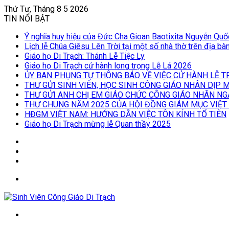
Thứ Tư, Tháng 8 5 2026
TIN NỔI BẬT
Ý nghĩa huy hiệu của Đức Cha Gioan Baotixita Nguyễn Qu
Lịch lễ Chúa Giêsu Lên Trời tại một số nhà thờ trên địa b
Giáo họ Di Trạch: Thánh Lễ Tiệc Ly
Giáo họ Di Trạch cử hành long trọng Lễ Lá 2026
ỦY BAN PHỤNG TỰ THÔNG BÁO VỀ VIỆC CỬ HÀNH LỄ T
THƯ GỬI SINH VIÊN, HỌC SINH CÔNG GIÁO NHÂN DỊP
THƯ GỬI ANH CHỊ EM GIÁO CHỨC CÔNG GIÁO NHÂN NG
THƯ CHUNG NĂM 2025 CỦA HỘI ĐỒNG GIÁM MỤC VIỆT
HĐGM VIỆT NAM: HƯỚNG DẪN VIỆC TÔN KÍNH TỔ TIÊN
Giáo họ Di Trạch mừng lễ Quan thầy 2025
Log
In
Bài
viết
Sidebar
ngẫu
Menu
nhiên
Tìm
kiếm