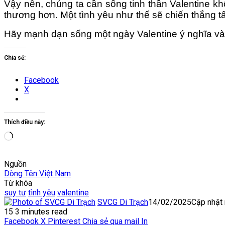
Vậy nên, chúng ta cần sống tinh thần Valentine kh
thương hơn. Một tình yêu như thế sẽ chiến thắng tấ
Hãy mạnh dạn sống một ngày Valentine ý nghĩa và t
Chia sẻ:
Facebook
X
Thích điều này:
Đang
tải...
Nguồn
Dòng Tên Việt Nam
Từ khóa
suy tư
tình yêu
valentine
SVCG Di Trạch
14/02/2025
Cập nhật
15
3 minutes read
Facebook
X
Pinterest
Chia sẻ qua mail
In