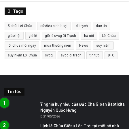
Tags
5 phút Lời Chúa
cử điệu sinh hoạt
di trạch
duc tin
giáo hội
giờ lễ
giờ lễ svcg Di Trạch
hà nội
Lời Chúa
lời chúa mỗi ngày
mùa thường niên
News
suy niệm
suy niệm Lời Chúa
svcg
svcg di trach
tin tức
ĐTC
Tin tức
Ý nghĩa huy hiệu của Đức Cha Gioan Baotixita
Nguyễn Quốc Hưng
21/05/2026
Lịch lễ Chúa Giêsu Lên Trời tại một số nhà