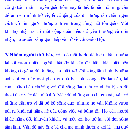
cộng đoàn mới. Truyền giáo hôm nay là thế, là bắc một nhịp cầu
để anh em mình trở về, là cố gắng xóa đi những rào chắn ngăn
cách vô hình giữa những anh em trong cùng một tôn giáo. Một
khi họ nhận ra có một cộng đoàn nào đó yêu thương và đón
nhận, họ sẽ sẵn sàng gia nhập và trở về với Giáo Hội.
7/ Nhóm người thứ bảy
, còn có một lý do dễ hiểu nhất, nhưng
lại lôi cuốn nhiều người nhất đó là vấn đề thiếu hiểu biết nên
không cố gắng đủ, không tha thiết với đời sống tâm linh. Những
anh chị em này một phần vì quá bận bịu công việc làm ăn, lại
cảm thấy chán chường với đời sống đạo nên có nhiều lý do để
thoái thác việc đến nhà thờ. Mặc dù những anh chị em này vẫn có
những trăn trở vì đã bỏ bê sống đạo, nhưng họ vẫn không vươn
nổi ra khỏi cái nặng nề của công việc và bóng tối. Họ cần người
khác nâng đỡ, khuyến khích, và mời gọi họ trở lại với đời sống
tâm linh. Vấn đê này ông bà cha mẹ mình thường gọi là “ma quỷ