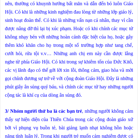
nên, thường có khuynh hướng bất mãn và dẫn đến bỏ luôn Giáo
Hội. Có khi là những kinh nghiệm đau lòng từ những lớp giáo lý,
sinh hoạt đoàn thể. Có khi là những vấn nạn cá nhân, thay vì cần
được nâng đỡ thì lại bị xúc phạm. Hoặc có khi chính các mục tử
không nhạy bén với những hoàn cảnh đặc biệt của họ, hoặc gây
thêm khó khăn cho họ trong một số trường hợp như tang chế,
cưới hỏi, rửa tội v.v… Những anh chị em này cần được lắng
nghe từ phía Giáo Hội. Có khi trong sự khiêm tốn của Đức Kitô,
các vị lãnh đạo có thể gởi lời xin lỗi, thông cảm, giao hòa và mời
gọi chính đương sự trở về với cộng đoàn Giáo Hội. Đây là những
phút giây ân sủng quý báu, và chính các mục tử hay những người
cộng tác là khí cụ của dòng ân sủng đó.
3/ Nhóm người thứ ba là các bạn trẻ
, những người không cảm
thấy sự hiện diện của Thiên Chúa trong các cộng đoàn giáo xứ
bởi vì phụng vụ buồn tẻ, bài giảng lạnh nhạt không hồn hoặc
nặng tính luân lý. Trong khi người trẻ muốn cảm nghiệm được có