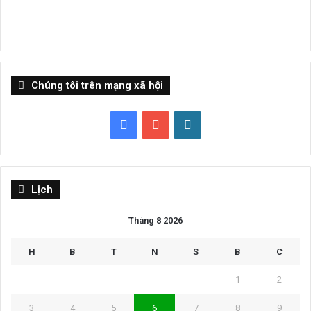
Chúng tôi trên mạng xã hội
Facebook
YouTube
WordPress
Lịch
Tháng 8 2026
H
B
T
N
S
B
C
1
2
3
4
5
6
7
8
9