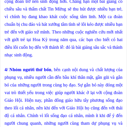
cộng đoàn trở nên sinh động hơn. Chẳng hạn một bài giảng có
chiều sâu và thấm chất Tin Mừng sẽ thu hút được nhiều bạn trẻ,
vì chính họ đang khao khát cuộc sống tâm linh. Một ca đoàn
chuẩn bị chu đáo và hát xướng tâm tình sẽ lôi kéo được nhiều bạn
trẻ đến với giáo xứ mình. Theo những cuộc nghiên cứu mới nhất
với giới trẻ tại Hoa Kỳ trong năm qua, các bạn cho biết có hai
điều lôi cuốn họ đến với thánh lễ: đó là bài giảng sâu sắc và thánh
nhạc sinh động.
4/ Nhóm người thứ bốn
, bên cạnh nội dung và chất lượng của
phụng vụ, nhiều người cần đến bầu khí thân mật, gần gũi và gắn
bó của những người trong cùng họ đạo. Sự gắn bó này đóng một
vai trò thiết yếu trong việc giúp người khác ở lại với cộng đoàn
Giáo Hội. Hiện nay, phần đông giáo hữu tây phương sống đạo
theo lối cá nhân, nên khi đến với Giáo Hội họ cũng đến với thái
độ cá nhân. Chính vì lối sống đạo cá nhân, mình ít khi để ý đến
người chung quanh, những người cùng tham dự phụng vụ và