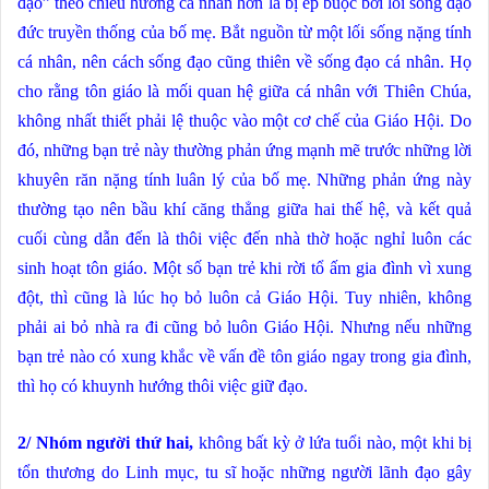
đạo” theo chiều hướng cá nhân hơn là bị ép buộc bởi lối sống đạo
đức truyền thống của bố mẹ. Bắt nguồn từ một lối sống nặng tính
cá nhân, nên cách sống đạo cũng thiên về sống đạo cá nhân. Họ
cho rằng tôn giáo là mối quan hệ giữa cá nhân với Thiên Chúa,
không nhất thiết phải lệ thuộc vào một cơ chế của Giáo Hội. Do
đó, những bạn trẻ này thường phản ứng mạnh mẽ trước những lời
khuyên răn nặng tính luân lý của bố mẹ. Những phản ứng này
thường tạo nên bầu khí căng thẳng giữa hai thế hệ, và kết quả
cuối cùng dẫn đến là thôi việc đến nhà thờ hoặc nghỉ luôn các
sinh hoạt tôn giáo. Một số bạn trẻ khi rời tổ ấm gia đình vì xung
đột, thì cũng là lúc họ bỏ luôn cả Giáo Hội. Tuy nhiên, không
phải ai bỏ nhà ra đi cũng bỏ luôn Giáo Hội. Nhưng nếu những
bạn trẻ nào có xung khắc về vấn đề tôn giáo ngay trong gia đình,
thì họ có khuynh hướng thôi việc giữ đạo.
2/ Nhóm người thứ hai,
không bất kỳ ở lứa tuổi nào, một khi bị
tổn thương do Linh mục, tu sĩ hoặc những người lãnh đạo gây