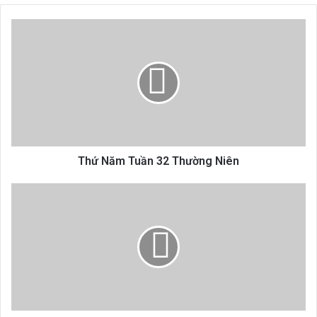
Thứ
Năm
Tuần
32
Thường
Niên
Thứ Năm Tuần 32 Thường Niên
Thứ
Sáu
Tuần
32
Thường
Niên