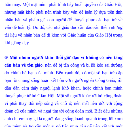
hôm nay. Một mặt mình phải trình bày huấn quyền của Giáo Hội,
nhưng mặt khác phải nên trình bày vấn đề luân lý dựa trên tính
nhân bản và phẩm giá con người để thuyết phục các bạn trẻ về
vấn đề luân lý. Do đó, các nhà giáo dục cần đào sâu thêm những
tài liệu về nhân bản để đi kèm với Giáo huấn của Giáo Hội trong
khi giảng dạy.
6/ Một nhóm người khác thôi giữ đạo vì không có nền tảng
căn bản về tôn giáo
, nên dễ bị tấn công và bị lôi kéo sai đường
do chính bè bạn của mình. Bên cạnh đó, có một số bạn trẻ cặp
bạn rồi chung sống hoặc kết hôn với người ngoài Công Giáo, rồi
dần dần cảm thấy nguội lạnh khô khan, hoặc chính bạn mình
thuyết phục từ bỏ Giáo Hội. Một số người khác rời bỏ cộng đoàn
vì phải thay đổi nếp sống và chỗ ở, nên mất liên đới với cộng
đoàn cũ của mình và ngại tìm tới cộng đoàn mới. Biết đâu những
anh chị em này lại là người đang sống loanh quanh trong lối xóm
của mình và họ cần một ai đó bắc nhịp cầu để liên kết với một