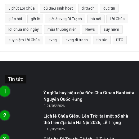
5 phút Lời Chúa
cử điệu sinh hoạt
di trạch
duc tin
giáo hội
giờ lễ
giờ lễ svcg Di Trạch
hà nội
Lời Chúa
lời chúa mỗi ngày
mùa thường niên
News
suy niệm
suy niệm Lời Chúa
svcg
svcg di trach
tin tức
ĐTC
Tin tức
Ý nghĩa huy hiệu của Đức Cha Gioan Baotixita
Nguyễn Quốc Hưng
21/05/2026
Lịch lễ Chúa Giêsu Lên Trời tại một số nhà
thờ trên địa bàn Hà Nội 2026, Lễ Trọng
13/05/2026