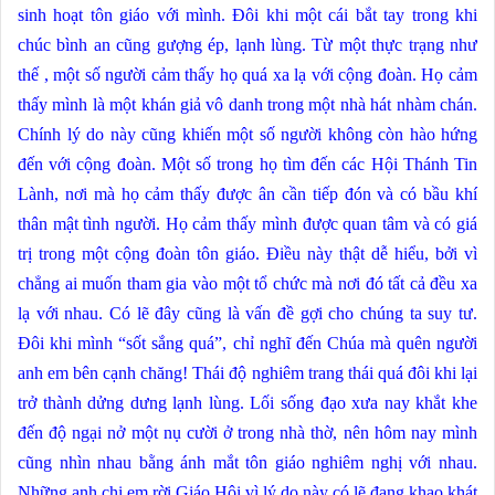
sinh hoạt tôn giáo với mình. Đôi khi một cái bắt tay trong khi
chúc bình an cũng gượng ép, lạnh lùng. Từ một thực trạng như
thế , một số người cảm thấy họ quá xa lạ với cộng đoàn. Họ cảm
thấy mình là một khán giả vô danh trong một nhà hát nhàm chán.
Chính lý do này cũng khiến một số người không còn hào hứng
đến với cộng đoàn. Một số trong họ tìm đến các Hội Thánh Tin
Lành, nơi mà họ cảm thấy được ân cần tiếp đón và có bầu khí
thân mật tình người. Họ cảm thấy mình được quan tâm và có giá
trị trong một cộng đoàn tôn giáo. Điều này thật dễ hiểu, bởi vì
chẳng ai muốn tham gia vào một tổ chức mà nơi đó tất cả đều xa
lạ với nhau. Có lẽ đây cũng là vấn đề gợi cho chúng ta suy tư.
Đôi khi mình “sốt sắng quá”, chỉ nghĩ đến Chúa mà quên người
anh em bên cạnh chăng! Thái độ nghiêm trang thái quá đôi khi lại
trở thành dửng dưng lạnh lùng. Lối sống đạo xưa nay khắt khe
đến độ ngại nở một nụ cười ở trong nhà thờ, nên hôm nay mình
cũng nhìn nhau bằng ánh mắt tôn giáo nghiêm nghị với nhau.
Những anh chị em rời Giáo Hội vì lý do này có lẽ đang khao khát