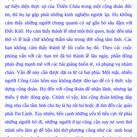
sự hiện diện thực sự của Thiên Chúa trong một cộng đoàn đức
tin, thì họ lại gặp phải những kinh nghiệm ngược lại. Họ không
cảm thấy những người chung quanh có sự gắn bó sâu đậm với
Đức Kitô. Họ cảm thấy thánh lễ như một thói quen, hoặc đến nhà
thờ vì lề luật chứ không thấm sâu trong đời sống tâm linh. Các
bạn không cảm thấy thánh lễ lôi cuốn họ đủ. Theo các cuộc
phỏng vấn với các bạn trẻ đã bỏ thánh lễ lâu ngày, phần đông
phản ứng mạnh mẽ với các bài giảng buồn tẻ, và phụng vụ nhàm
chán. Vấn đề này cần được đặt ra từ cả hai phía. Một mặt, nhiều
người Công Giáo hôm nay không được đào tạo để có ý thức xây
dựng cộng đoàn. Họ đến với cộng đoàn để nhận lãnh, nhưng lại
thiếu ý thức đóng góp. Chính vì vậy, khi cộng đoàn không đáp
ứng nhu cầu tâm linh cho họ là họ rút lui hoặc đi tìm đến các giáo
phái Tin Lành. Tuy nhiên, bên cạnh những yếu tố tiêu cực từ phía
những người bỏ đi, những người ở lại cũng cần suy tư xem thử
mình nên làm gì để bầu khí thờ phượng cũng như các sinh hoạt