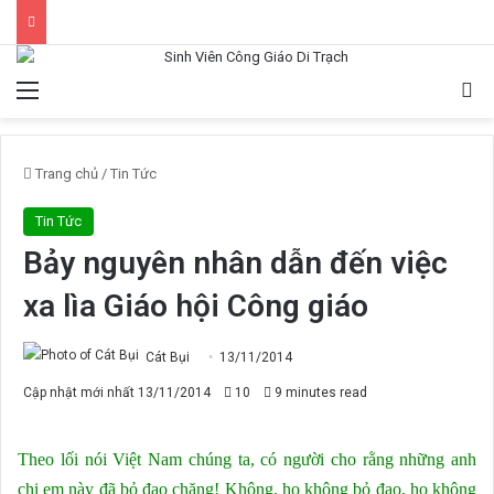
Menu
Tì
Trang chủ
/
Tin Tức
Tin Tức
Bảy nguyên nhân dẫn đến việc
xa lìa Giáo hội Công giáo
Cát Bụi
13/11/2014
Cập nhật mới nhất 13/11/2014
10
9 minutes read
Theo lối nói Việt Nam chúng ta, có người cho rằng những anh
chị em này đã bỏ đạo chăng! Không, họ không bỏ đạo, họ không