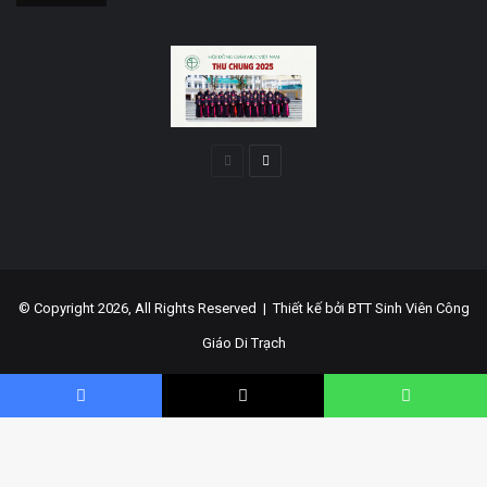
Trang
Trang
trước
sau
© Copyright 2026, All Rights Reserved |
Thiết kế bởi BTT Sinh Viên Công
Giáo Di Trạch
Facebook
YouTube
WordPress
Facebook
X
WhatsApp