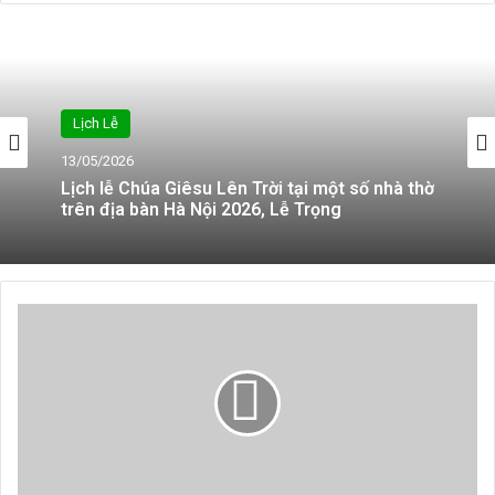
Lịch Lễ
Hiệp Thông
13/05/2026
03/04/2026
Lịch lễ Chúa Giêsu Lên Trời tại một số nhà thờ
trên địa bàn Hà Nội 2026, Lễ Trọng
Giáo họ Di Trạch: Thánh Lễ Tiệc Ly
Tại
sao
người
Công
giáo
gọi
linh
mục