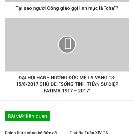
là
“cha”?
Tại sao người Công giáo gọi linh mục là “cha”?
ĐẠI
HỘI
HÀNH
HƯƠNG
ĐỨC
MẸ
LA
VANG
13-
15/8/2017
ĐẠI HỘI HÀNH HƯƠNG ĐỨC MẸ LA VANG 13-
CHỦ
15/8/2017 CHỦ ĐỀ: “SỐNG TINH THẦN SỨ ĐIỆP
ĐỀ:
FATIMA 1917 – 2017”
“SỐNG
TINH
THẦN
SỨ
Bài viết liên quan
ĐIỆP
FATIMA
Chính thức công bố Đức cố
Thứ Ba Tuần XIV TN
1917