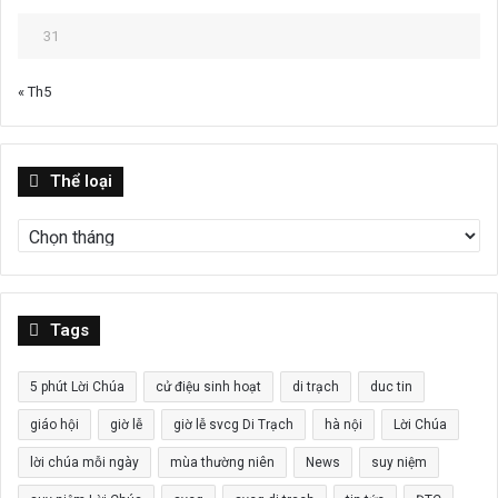
31
« Th5
Thể
Thể loại
loại
Tags
5 phút Lời Chúa
cử điệu sinh hoạt
di trạch
duc tin
giáo hội
giờ lễ
giờ lễ svcg Di Trạch
hà nội
Lời Chúa
lời chúa mỗi ngày
mùa thường niên
News
suy niệm