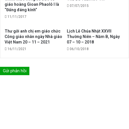
giáo hoàng Gioan Phaolô I là
–
07/07/2015
“Đấng đáng kính”
2017”
11/11/2017
Thư gởi anh chị em giáo chức
Lịch Lễ Chúa Nhật XXVII
Công giáo nhân ngày Nhà giáo
Thường Niên – Năm B, Ngày
Việt Nam 20 – 11 – 2021
07 – 10 – 2018
16/11/2021
06/10/2018
Gửi phản hồi