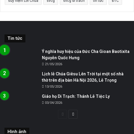
suy niệm Lời Chúa
svcg
svcg di trach
tin tức
ĐTC
Tin tức
Ý nghĩa huy hiệu của Đức Cha Gioan Baotixita
Nguyễn Quốc Hưng
21/05/2026
Lịch lễ Chúa Giêsu Lên Trời tại một số nhà
thờ trên địa bàn Hà Nội 2026, Lễ Trọng
13/05/2026
Giáo họ Di Trạch: Thánh Lễ Tiệc Ly
03/04/2026
Trang
Trang
trước
sau
Hình ảnh