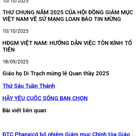
10/10/2025
THƯ CHUNG NĂM 2025 CỦA HỘI ĐỒNG GIÁM MỤC
VIỆT NAM VỀ SỨ MẠNG LOAN BÁO TIN MỪNG
10/10/2025
HĐGM VIỆT NAM: HƯỚNG DẪN VIỆC TÔN KÍNH TỔ
TIÊN
18/09/2025
Giáo họ Di Trạch mừng lễ Quan thầy 2025
Thứ
Thứ Sáu Tuần Thánh
Sáu
Tuần
HÃY
HÃY YÊU CUỘC SỐNG BẠN CHỌN
Thánh
YÊU
CUỘC
Bài viết liên quan
SỐNG
BẠN
CHỌN
ĐTC Phanxicô bổ nhiệm Giám mục Chính tòa Giáo