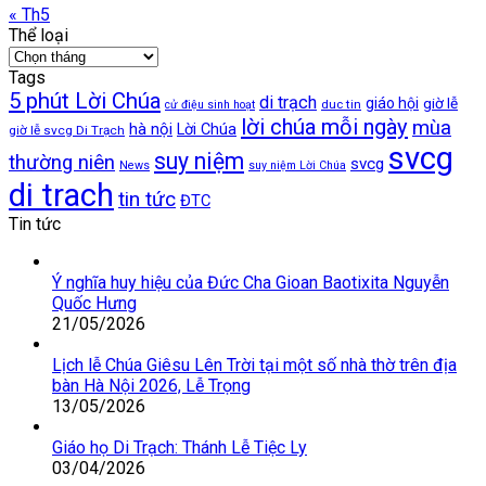
« Th5
Thể loại
Thể
loại
Tags
5 phút Lời Chúa
di trạch
giáo hội
giờ lễ
duc tin
cử điệu sinh hoạt
lời chúa mỗi ngày
mùa
hà nội
Lời Chúa
giờ lễ svcg Di Trạch
svcg
suy niệm
thường niên
svcg
News
suy niệm Lời Chúa
di trach
tin tức
ĐTC
Tin tức
Ý nghĩa huy hiệu của Đức Cha Gioan Baotixita Nguyễn
Quốc Hưng
21/05/2026
Lịch lễ Chúa Giêsu Lên Trời tại một số nhà thờ trên địa
bàn Hà Nội 2026, Lễ Trọng
13/05/2026
Giáo họ Di Trạch: Thánh Lễ Tiệc Ly
03/04/2026