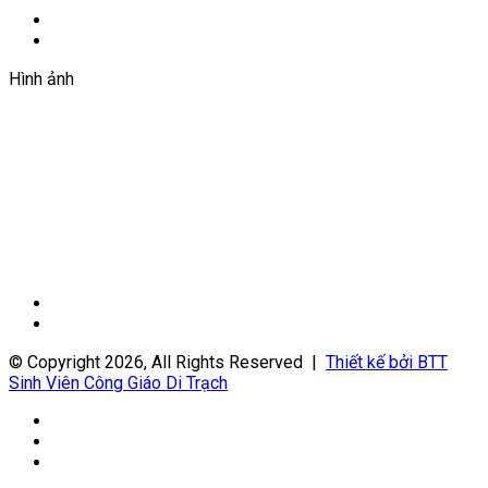
Trang
trước
Trang
sau
Hình ảnh
Trang
trước
Trang
sau
© Copyright 2026, All Rights Reserved |
Thiết kế bởi BTT
Sinh Viên Công Giáo Di Trạch
Facebook
YouTube
WordPress