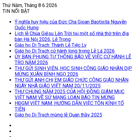
Thứ Năm, Tháng 8 6 2026
TIN NỔI BẬT
Ý nghĩa huy hiệu của Đức Cha Gioan Baotixita Nguyễn
Quốc Hưng
Lịch lễ Chúa Giêsu Lên Trời tại một số nhà thờ trên địa
bàn Hà Nội 2026, Lễ Trọng
Giáo họ Di Trạch: Thánh Lễ Tiệc Ly
Giáo họ Di Trạch cử hành long trọng Lễ Lá 2026
ỦY BAN PHỤNG TỰ THÔNG BÁO VỀ VIỆC CỬ HÀNH LỄ
TRO NĂM 2026
THƯ GỬI SINH VIÊN, HỌC SINH CÔNG GIÁO NHÂN DỊP
MỪNG XUÂN BÍNH NGỌ 2026
THƯ GỬI ANH CHỊ EM GIÁO CHỨC CÔNG GIÁO NHÂN
NGÀY NHÀ GIÁO VIỆT NAM 20/11/2025
THƯ CHUNG NĂM 2025 CỦA HỘI ĐỒNG GIÁM MỤC
VIỆT NAM VỀ SỨ MẠNG LOAN BÁO TIN MỪNG
HĐGM VIỆT NAM: HƯỚNG DẪN VIỆC TÔN KÍNH TỔ
TIÊN
Giáo họ Di Trạch mừng lễ Quan thầy 2025
Log
In
Bài
viết
Sidebar