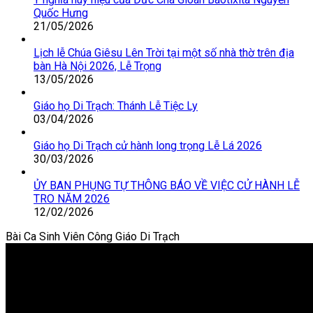
Quốc Hưng
21/05/2026
Lịch lễ Chúa Giêsu Lên Trời tại một số nhà thờ trên địa
bàn Hà Nội 2026, Lễ Trọng
13/05/2026
Giáo họ Di Trạch: Thánh Lễ Tiệc Ly
03/04/2026
Giáo họ Di Trạch cử hành long trọng Lễ Lá 2026
30/03/2026
ỦY BAN PHỤNG TỰ THÔNG BÁO VỀ VIỆC CỬ HÀNH LỄ
TRO NĂM 2026
12/02/2026
Bài Ca Sinh Viên Công Giáo Di Trạch