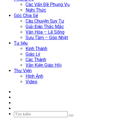
Các Vấn Đề Phụng Vụ
Nghi Thức
Góc Chia Sẻ
Câu Chuyện Suy Tư
Giải Đáp Thắc Mắc
Văn Hóa – Lẽ Sống
Sưu Tầm – Góp Nhặt
Tư liệu
Kinh Thánh
Giáo Lý
Các Thánh
Văn Kiện Giáo Hội
Thư Viện
Hình Ảnh
Video
Facebook
YouTube
WordPress
Sidebar
Tìm
kiếm