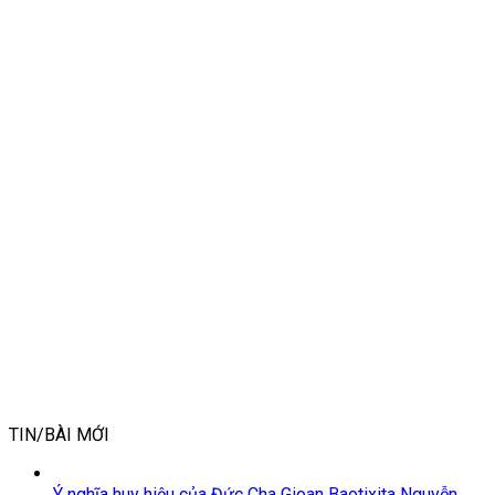
TIN/BÀI MỚI
Ý nghĩa huy hiệu của Đức Cha Gioan Baotixita Nguyễn