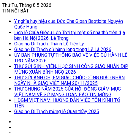
Thứ Tư, Tháng 8 5 2026
TIN NỔI BẬT
Ý nghĩa huy hiệu của Đức Cha Gioan Baotixita Nguyễn
Quốc Hưng
Lịch lễ Chúa Giêsu Lên Trời tại một số nhà thờ trên địa
bàn Hà Nội 2026, Lễ Trọng
Giáo họ Di Trạch: Thánh Lễ Tiệc Ly
Giáo họ Di Trạch cử hành long trọng Lễ Lá 2026
ỦY BAN PHỤNG TỰ THÔNG BÁO VỀ VIỆC CỬ HÀNH LỄ
TRO NĂM 2026
THƯ GỬI SINH VIÊN, HỌC SINH CÔNG GIÁO NHÂN DỊP
MỪNG XUÂN BÍNH NGỌ 2026
THƯ GỬI ANH CHỊ EM GIÁO CHỨC CÔNG GIÁO NHÂN
NGÀY NHÀ GIÁO VIỆT NAM 20/11/2025
THƯ CHUNG NĂM 2025 CỦA HỘI ĐỒNG GIÁM MỤC
VIỆT NAM VỀ SỨ MẠNG LOAN BÁO TIN MỪNG
HĐGM VIỆT NAM: HƯỚNG DẪN VIỆC TÔN KÍNH TỔ
TIÊN
Giáo họ Di Trạch mừng lễ Quan thầy 2025
Log
In
Bài
viết
Sidebar