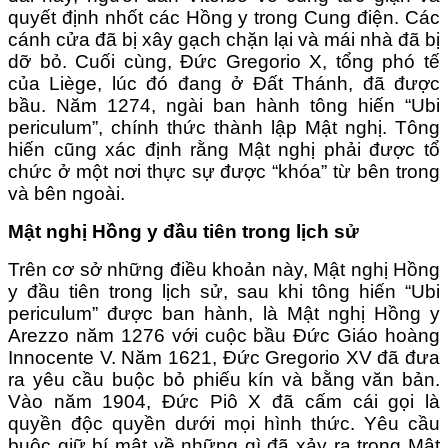
quyết định nhốt các Hồng y trong Cung điện. Các
cánh cửa đã bị xây gạch chặn lại và mái nhà đã bị
dỡ bỏ. Cuối cùng, Đức Gregorio X, tổng phó tế
của Liège, lúc đó đang ở Đất Thánh, đã được
bầu. Năm 1274, ngài ban hành tông hiến “Ubi
periculum”, chính thức thành lập Mật nghị. Tông
hiến cũng xác định rằng Mật nghị phải được tổ
chức ở một nơi thực sự được “khóa” từ bên trong
và bên ngoài.
Mật nghị Hồng y đầu tiên trong lịch sử
Trên cơ sở những điều khoản này, Mật nghị Hồng
y đầu tiên trong lịch sử, sau khi tông hiến “Ubi
periculum” được ban hành, là Mật nghị Hồng y
Arezzo năm 1276 với cuộc bầu Đức Giáo hoàng
Innocente V. Năm 1621, Đức Gregorio XV đã đưa
ra yêu cầu buộc bỏ phiếu kín và bằng văn bản.
Vào năm 1904, Đức Piô X đã cấm cái gọi là
quyền độc quyền dưới mọi hình thức. Yêu cầu
buộc giữ bí mật về những gì đã xảy ra trong Mật