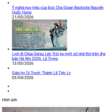
Ý nghĩa huy hiệu của Đức Cha Gioan Baotixita Nguyễn
Quốc Hưng
21/05/2026
Lịch lễ Chúa Giêsu Lên Trời tại một số nhà thờ trên địa
bàn Hà Nội 2026, Lễ Trọng
13/05/2026
Giáo họ Di Trạch: Thánh Lễ Tiệc Ly
03/04/2026
Trang
trước
Trang
sau
Hình ảnh