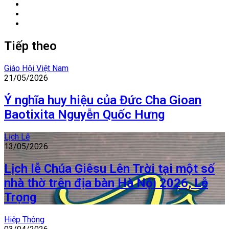
Website
Facebook
YouTube
Tiếp theo
Giáo Hội Việt Nam
21/05/2026
Ý nghĩa huy hiệu của Đức Cha Gioan
Baotixita Nguyễn Quốc Hưng
Lịch Lễ
13/05/2026
Lịch lễ Chúa Giêsu Lên Trời tại một số
nhà thờ trên địa bàn Hà Nội 2026, Lễ
Trọng
Hiệp Thông