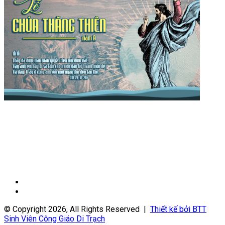
Trang
trước
Trang
sau
© Copyright 2026, All Rights Reserved |
Thiết kế bởi BTT
Sinh Viên Công Giáo Di Trạch