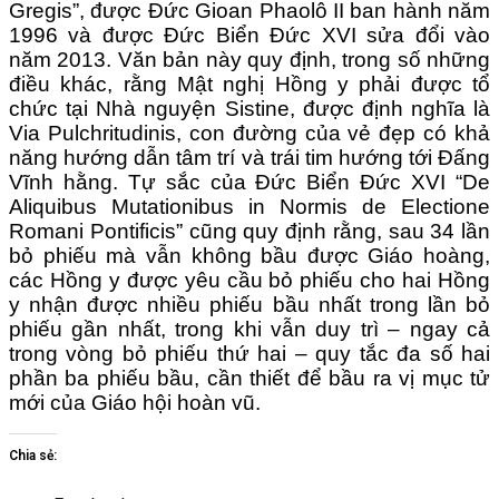
Gregis”, được Đức Gioan Phaolô II ban hành năm
1996 và được Đức Biển Đức XVI sửa đổi vào
năm 2013. Văn bản này quy định, trong số những
điều khác, rằng Mật nghị Hồng y phải được tổ
chức tại Nhà nguyện Sistine, được định nghĩa là
Via Pulchritudinis, con đường của vẻ đẹp có khả
năng hướng dẫn tâm trí và trái tim hướng tới Đấng
Vĩnh hằng. Tự sắc của Đức Biển Đức XVI “De
Aliquibus Mutationibus in Normis de Electione
Romani Pontificis” cũng quy định rằng, sau 34 lần
bỏ phiếu mà vẫn không bầu được Giáo hoàng,
các Hồng y được yêu cầu bỏ phiếu cho hai Hồng
y nhận được nhiều phiếu bầu nhất trong lần bỏ
phiếu gần nhất, trong khi vẫn duy trì – ngay cả
trong vòng bỏ phiếu thứ hai – quy tắc đa số hai
phần ba phiếu bầu, cần thiết để bầu ra vị mục tử
mới của Giáo hội hoàn vũ.
Chia sẻ: