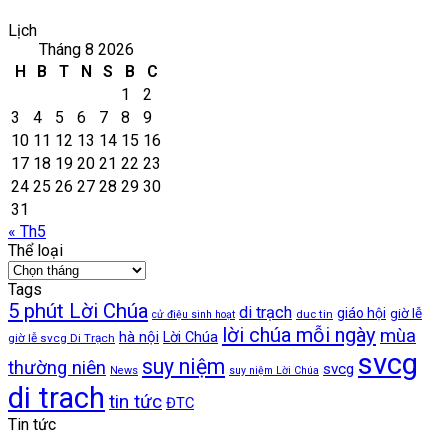
Lịch
Tháng 8 2026
H
B
T
N
S
B
C
1
2
3
4
5
6
7
8
9
10
11
12
13
14
15
16
17
18
19
20
21
22
23
24
25
26
27
28
29
30
31
« Th5
Thể loại
Thể
loại
Tags
5 phút Lời Chúa
di trạch
giáo hội
giờ lễ
duc tin
cử điệu sinh hoạt
lời chúa mỗi ngày
mùa
hà nội
Lời Chúa
giờ lễ svcg Di Trạch
svcg
suy niệm
thường niên
svcg
News
suy niệm Lời Chúa
di trach
tin tức
ĐTC
Tin tức