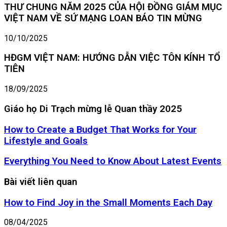
THƯ CHUNG NĂM 2025 CỦA HỘI ĐỒNG GIÁM MỤC
VIỆT NAM VỀ SỨ MẠNG LOAN BÁO TIN MỪNG
10/10/2025
HĐGM VIỆT NAM: HƯỚNG DẪN VIỆC TÔN KÍNH TỔ
TIÊN
18/09/2025
Giáo họ Di Trạch mừng lễ Quan thầy 2025
How
How to Create a Budget That Works for Your
to
Lifestyle and Goals
Create
a
Everything
Everything You Need to Know About Latest Events
Budget
You
That
Need
Bài viết liên quan
Works
to
for
Know
How to Find Joy in the Small Moments Each Day
Your
About
Lifestyle
Latest
08/04/2025
and