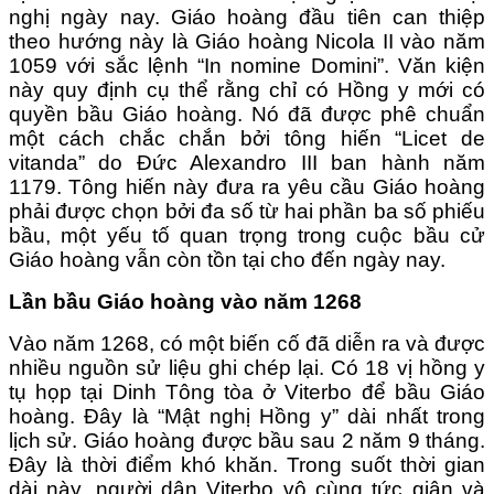
nghị ngày nay. Giáo hoàng đầu tiên can thiệp
theo hướng này là Giáo hoàng Nicola II vào năm
1059 với sắc lệnh “In nomine Domini”. Văn kiện
này quy định cụ thể rằng chỉ có Hồng y mới có
quyền bầu Giáo hoàng. Nó đã được phê chuẩn
một cách chắc chắn bởi tông hiến “Licet de
vitanda” do Đức Alexandro III ban hành năm
1179. Tông hiến này đưa ra yêu cầu Giáo hoàng
phải được chọn bởi đa số từ hai phần ba số phiếu
bầu, một yếu tố quan trọng trong cuộc bầu cử
Giáo hoàng vẫn còn tồn tại cho đến ngày nay.
Lần bầu Giáo hoàng vào năm 1268
Vào năm 1268, có một biến cố đã diễn ra và được
nhiều nguồn sử liệu ghi chép lại. Có 18 vị hồng y
tụ họp tại Dinh Tông tòa ở Viterbo để bầu Giáo
hoàng. Đây là “Mật nghị Hồng y” dài nhất trong
lịch sử. Giáo hoàng được bầu sau 2 năm 9 tháng.
Đây là thời điểm khó khăn. Trong suốt thời gian
dài này, người dân Viterbo vô cùng tức giận và