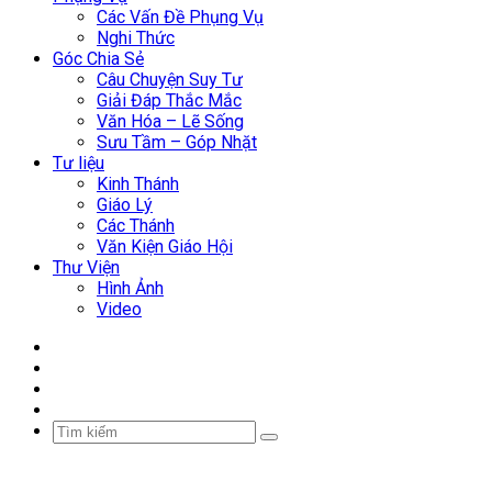
Các Vấn Đề Phụng Vụ
Nghi Thức
Góc Chia Sẻ
Câu Chuyện Suy Tư
Giải Đáp Thắc Mắc
Văn Hóa – Lẽ Sống
Sưu Tầm – Góp Nhặt
Tư liệu
Kinh Thánh
Giáo Lý
Các Thánh
Văn Kiện Giáo Hội
Thư Viện
Hình Ảnh
Video
Facebook
YouTube
WordPress
Sidebar
Tìm
kiếm