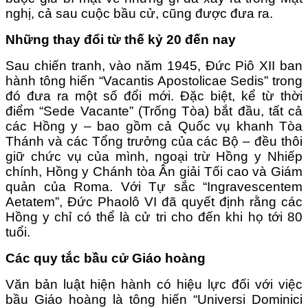
nghị, cả sau cuộc bầu cử, cũng được đưa ra.
Những thay đổi từ thế kỷ 20 đến nay
Sau chiến tranh, vào năm 1945, Đức Piô XII ban
hành tông hiến “Vacantis Apostolicae Sedis” trong
đó đưa ra một số đổi mới. Đặc biệt, kể từ thời
điểm “Sede Vacante” (Trống Tòa) bắt đầu, tất cả
các Hồng y – bao gồm cả Quốc vụ khanh Tòa
Thánh và các Tổng trưởng của các Bộ – đều thôi
giữ chức vụ của mình, ngoại trừ Hồng y Nhiếp
chính, Hồng y Chánh tòa Ân giải Tối cao và Giám
quản của Roma. Với Tự sắc “Ingravescentem
Aetatem”, Đức Phaolô VI đã quyết định rằng các
Hồng y chỉ có thể là cử tri cho đến khi họ tới 80
tuổi.
Các quy tắc bầu cử Giáo hoàng
Văn bản luật hiện hành có hiệu lực đối với việc
bầu Giáo hoàng là tông hiến “Universi Dominici