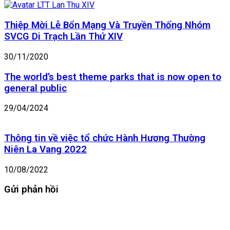
Events
Goals
Thiệp Mời Lễ Bổn Mạng Và Truyền Thống Nhóm
SVCG Di Trạch Lần Thứ XIV
30/11/2020
The world’s best theme parks that is now open to
general public
29/04/2024
Thông tin về việc tổ chức Hành Hương Thường
Niên La Vang 2022
10/08/2022
Gửi phản hồi