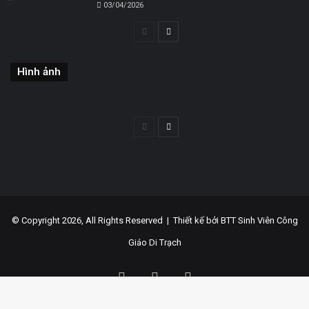
03/04/2026
Trang
Trang
trước
sau
Hình ảnh
Trang
Trang
trước
sau
© Copyright 2026, All Rights Reserved |
Thiết kế bởi BTT Sinh Viên Công
Giáo Di Trạch
Facebook
YouTube
WordPress