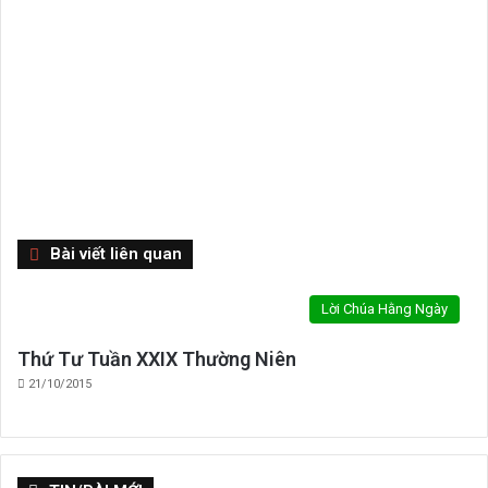
Close
Bài viết liên quan
Lời Chúa Hằng Ngày
Thứ Tư Tuần XXIX Thường Niên
21/10/2015