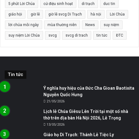
5 phút Lời Chúa
cử điệu sinh hoạt
di trạch
duc tin
giáo hội
giờ lễ
giờ lễ svcg Di Trạch
hà nội
Lời Chúa
lời chúa mỗi ngày
mùa thường niên
News
suy niệm
suy niệm Lời Chúa
svcg
svcg di trach
tin tức
ĐTC
Tin tức
Ý nghĩa huy hiệu của Đức Cha Gioan Baotixita
Nguyễn Quốc Hưng
21/05/2026
Lịch lễ Chúa Giêsu Lên Trời tại một số nhà
thờ trên địa bàn Hà Nội 2026, Lễ Trọng
13/05/2026
Giáo họ Di Trạch: Thánh Lễ Tiệc Ly