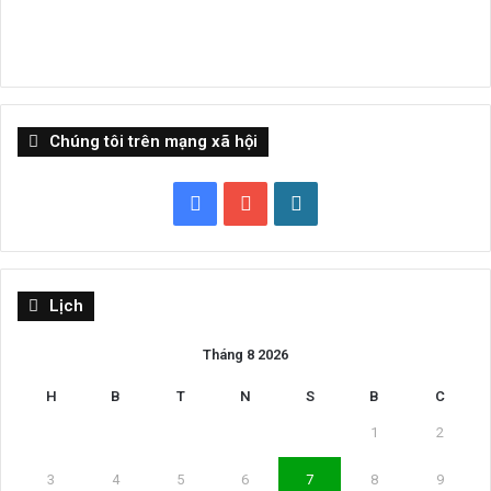
Chúng tôi trên mạng xã hội
Facebook
YouTube
WordPress
Lịch
Tháng 8 2026
H
B
T
N
S
B
C
1
2
3
4
5
6
7
8
9