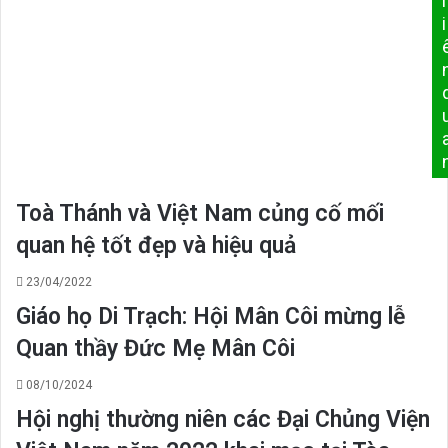
l
Pallium
i
Toà Thánh và Việt Nam củng cố mối
quan hệ tốt đẹp và hiệu quả
23/04/2022
Giáo họ Di Trạch: Hội Mân Côi mừng lễ
Quan thầy Đức Mẹ Mân Côi
08/10/2024
Hội nghị thường niên các Đại Chủng Viện