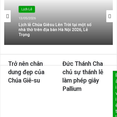
Lịch Lễ
13/05/2026
Lịch lễ Chúa Giêsu Lên Trời tại một số
nhà thờ trên địa bàn Hà Nội 2026, Lễ
Trọng
Trở
Trở nên chân
Đức
Đức Thánh Cha
nên
Thánh
dung đẹp của
chủ sự thánh lễ
chân
Cha
dung
chủ
Chúa Giê-su
làm phép giây
đẹp
sự
i
Pallium
của
thánh
Chúa
lễ
i
Giê-
làm
su
phép
t
giây