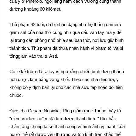
của y ở Pinerolo, ngôi làng nằm cách Vương cung thánh
đường khoảng 60 kilômét.
Thủ phạm 42 tuổi, đã bị nhận dạng nhờ hệ thống camera
giám sát của nhà thờ cũng như qua dấu vân tay mà y để
lại trong căn phòng nhỏ phía sau bàn thờ, nơi lưu giữ bình
thánh tích. Thủ phạm đã thừa nhận hành vi phạm tội và bị
tốnggiam vào trại tù Asti.
Có lẽ kẻ trộm đã ra tay vì ngỡ rằng chiếc bình đựng thánh
tích được làm bằng vàng khối. Theo các nhà điều tra, y
không có ý định bán lại cho các nhà sưu tập hoặc đòi tiền
chuộc.
Đức cha Cesare Nosiglia, Tổng giám mục Turino, bày tỏ
“niềm vui lớn lao” vì đã tìm được thánh tích. “Tôi chắc
chắn rằng chúng ta sẽ thành công vì hình ảnh vị thánh của
người trẻ rất được yêu thương và tôn kính trên khắp thế