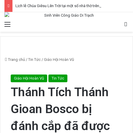
Lịch lễ Chúa Giêsu Lên Trời tại một số nhà thờ trên địa bàn Hà Nội 2026, Lễ Trọng
Menu
Tì
Trang chủ
/
Tin Tức
/
Giáo Hội Hoàn Vũ
Giáo Hội Hoàn Vũ
Tin Tức
Thánh Tích Thánh
Gioan Bosco bị
đánh cắp đã được