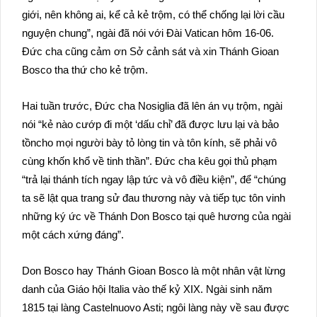
giới, nên không ai, kể cả kẻ trộm, có thể chống lại lời cầu
nguyện chung”, ngài đã nói với Đài Vatican hôm 16-06.
Đức cha cũng cảm ơn Sở cảnh sát và xin Thánh Gioan
Bosco tha thứ cho kẻ trộm.
Hai tuần trước, Đức cha Nosiglia đã lên án vụ trộm, ngài
nói “kẻ nào cướp đi một ‘dấu chỉ’ đã được lưu lại và bảo
tồncho mọi người bày tỏ lòng tin và tôn kính, sẽ phải vô
cùng khốn khổ về tinh thần”. Đức cha kêu gọi thủ phạm
“trả lại thánh tích ngay lập tức và vô điều kiện”, để “chúng
ta sẽ lật qua trang sử đau thương này và tiếp tục tôn vinh
những ký ức về Thánh Don Bosco tại quê hương của ngài
một cách xứng đáng”.
Don Bosco hay Thánh Gioan Bosco là một nhân vật lừng
danh của Giáo hội Italia vào thế kỷ XIX. Ngài sinh năm
1815 tại làng Castelnuovo Asti; ngôi làng này về sau được