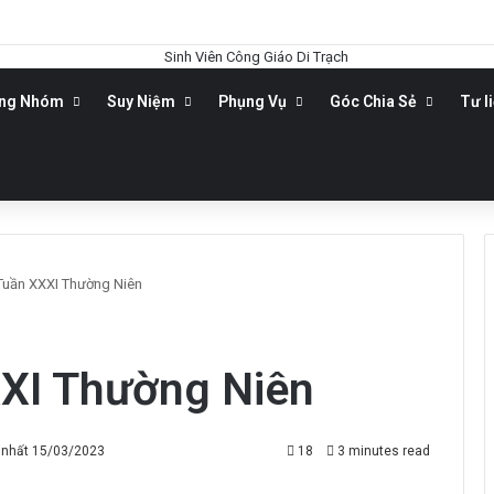
ộng Nhóm
Suy Niệm
Phụng Vụ
Góc Chia Sẻ
Tư l
uần XXXI Thường Niên
XI Thường Niên
 nhất 15/03/2023
18
3 minutes read