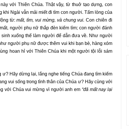
rò này với Thiên Chúa. Thật vậy, từ thuở tạo dựng, con
khi Ngài vẫn mải miết đi tìm con người. Tấm lòng của
động từ:
mất, tìm, vui mừng, và chung vui.
Con chiên đi
bị mất, người phụ nữ thắp đèn kiếm tìm; con người đánh
h sinh xuống thế làm người để dẫn đưa về. Như người
 như người phụ nữ được thêm vui khi bạn bè, hàng xóm
 cùng hoan hỉ với Thiên Chúa khi một người tội lỗi sám
 ư? Hãy dừng lại, lắng nghe tiếng Chúa đang tìm kiếm
đang vui sống trong tình thân của Chúa ư? Hãy cùng với
ùng với Chúa vui mừng vì người anh em
“đã mất nay lại