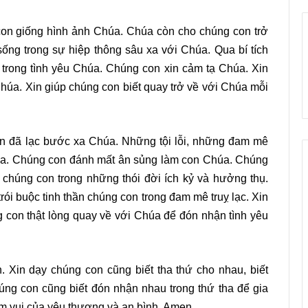
THƯ GỬI SINH VIÊN, HỌC SINH CÔNG
GIÁO NHÂN DỊP MỪNG XUÂN BÍNH NGỌ
on giống hình ảnh Chúa. Chúa còn cho chúng con trở
2026
ng trong sự hiệp thông sâu xa với Chúa. Qua bí tích
trong tình yêu Chúa. Chúng con xin cảm tạ Chúa. Xin
THƯ GỬI ANH CHỊ EM GIÁO CHỨC CÔNG
GIÁO NHÂN NGÀY NHÀ GIÁO VIỆT NAM
Chúa. Xin giúp chúng con biết quay trở về với Chúa mỗi
20/11/2025
THƯ CHUNG NĂM 2025 CỦA HỘI ĐỒNG
n đã lạc bước xa Chúa. Những tội lỗi, những đam mê
GIÁM MỤC VIỆT NAM VỀ SỨ MẠNG
húa. Chúng con đánh mất ân sủng làm con Chúa. Chúng
LOAN BÁO TIN MỪNG
chúng con trong những thói đời ích kỷ và hưởng thụ.
ói buộc tinh thần chúng con trong đam mê truỵ lạc. Xin
HĐGM VIỆT NAM: HƯỚNG DẪN VIỆC TÔN
KÍNH TỔ TIÊN
 con thật lòng quay về với Chúa để đón nhận tình yêu
Giáo họ Di Trạch mừng lễ Quan thầy
 Xin dạy chúng con cũng biết tha thứ cho nhau, biết
2025
úng con cũng biết đón nhận nhau trong thứ tha để gia
ềm vui của yêu thương và an bình. Amen.