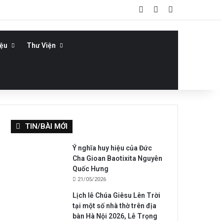
Log In
Bài viết ngẫu nhiê
Sidebar
iệu
Thư Viện
TIN/BÀI MỚI
Ý nghĩa huy hiệu của Đức
Cha Gioan Baotixita Nguyễn
Quốc Hưng
21/05/2026
Lịch lễ Chúa Giêsu Lên Trời
tại một số nhà thờ trên địa
bàn Hà Nội 2026, Lễ Trọng