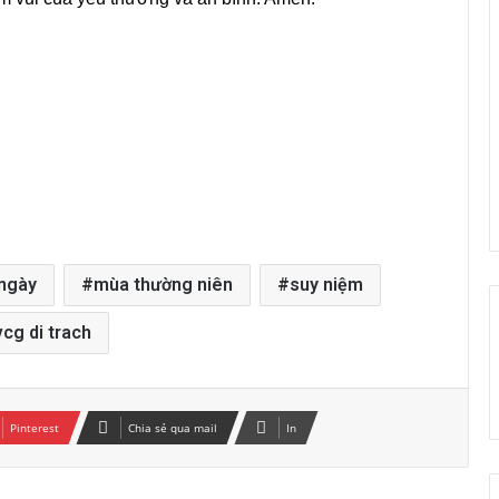
Ý nghĩa huy hiệu của Đức Cha Gioan
Baotixita Nguyễn Quốc Hưng
Lịch lễ Chúa Giêsu Lên Trời tại một số
nhà thờ trên địa bàn Hà Nội 2026, Lễ
Trọng
Giáo họ Di Trạch: Thánh Lễ Tiệc Ly
 ngày
mùa thường niên
suy niệm
Giáo họ Di Trạch cử hành long trọng Lễ
Lá 2026
cg di trach
ỦY BAN PHỤNG TỰ THÔNG BÁO VỀ
VIỆC CỬ HÀNH LỄ TRO NĂM 2026
Pinterest
Chia sẻ qua mail
In