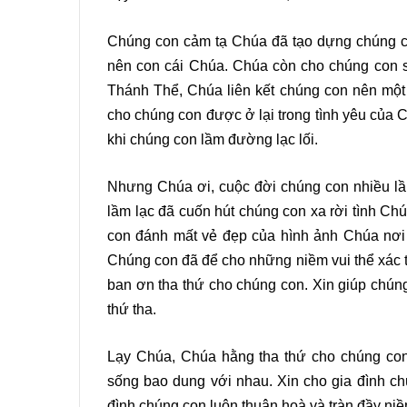
Chúng con cảm tạ Chúa đã tạo dựng chúng c
nên con cái Chúa. Chúa còn cho chúng con số
Thánh Thể, Chúa liên kết chúng con nên một 
cho chúng con được ở lại trong tình yêu của 
khi chúng con lầm đường lạc lối.
Nhưng Chúa ơi, cuộc đời chúng con nhiều lầ
lầm lạc đã cuốn hút chúng con xa rời tình C
con đánh mất vẻ đẹp của hình ảnh Chúa nơi 
Chúng con đã để cho những niềm vui thể xác tr
ban ơn tha thứ cho chúng con. Xin giúp chúng
thứ tha.
Lạy Chúa, Chúa hằng tha thứ cho chúng con.
sống bao dung với nhau. Xin cho gia đình ch
đình chúng con luôn thuận hoà và tràn đầy ni