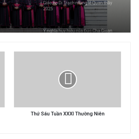
Ý nghĩa huy hiệu của Đức Cha Gioan
 CỦA
Baotixita Nguyễn Quốc Hưng
IỆT
N BÁO
Lịch lễ Chúa Giêsu Lên Trời tại một số
nhà thờ trên địa bàn Hà Nội 2026, Lễ
Trọng
Thứ
Giáo họ Di Trạch: Thánh Lễ Tiệc Ly
Sáu
Tuần
XXXI
Thường
Giáo họ Di Trạch cử hành long trọng Lễ
Lá 2026
Niên
ỦY BAN PHỤNG TỰ THÔNG BÁO VỀ
Thứ Sáu Tuần XXXI Thường Niên
VIỆC CỬ HÀNH LỄ TRO NĂM 2026