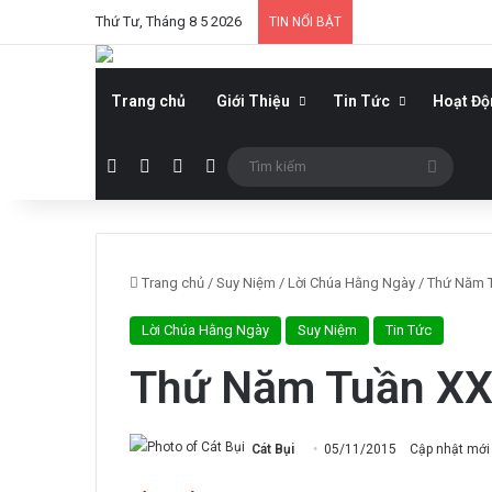
Thứ Tư, Tháng 8 5 2026
TIN NỔI BẬT
Trang chủ
Giới Thiệu
Tin Tức
Hoạt Đ
Facebook
YouTube
WordPress
Sidebar
Tìm
kiếm
Trang chủ
/
Suy Niệm
/
Lời Chúa Hằng Ngày
/
Thứ Năm T
Lời Chúa Hằng Ngày
Suy Niệm
Tin Tức
Thứ Năm Tuần XX
Cát Bụi
05/11/2015
Cập nhật mới