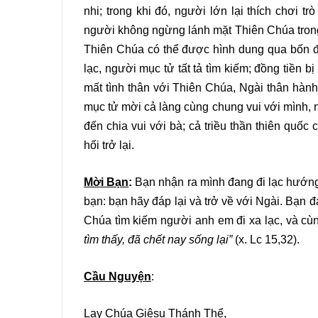
nhi; trong khi đó, người lớn lại thích chơi t
người không ngừng lánh mặt Thiên Chúa trong 
Thiên Chúa có thể được hình dung qua bốn 
lạc, người mục tử tất tả tìm kiếm; đồng tiền 
mất tình thân với Thiên Chúa, Ngài thân hàn
mục tử mời cả làng cùng chung vui với mình,
đến chia vui với bà; cả triều thần thiên quốc
hối trở lại.
Mời Bạn
:
Bạn nhận ra mình đang đi lạc hướng
bạn: bạn hãy đáp lại và trở về với Ngài. Bạn 
Chúa tìm kiếm người anh em đi xa lạc, và c
tìm thấy, đã chết nay sống lại”
(x. Lc 15,32).
Cầu Nguyện
:
Lạy Chúa Giêsu Thánh Thể,