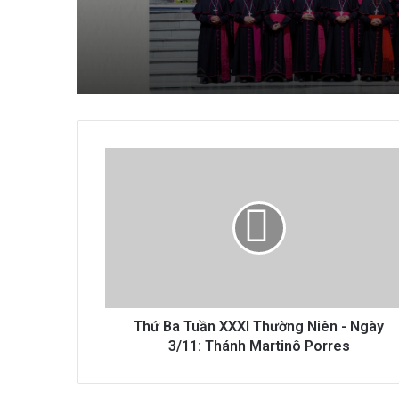
THƯ CHUNG NĂM 2025
HỘI ĐỒNG GIÁM MỤC V
NAM VỀ SỨ MẠNG LOA
TIN MỪNG
Thứ
Ba
Tuần
XXXI
Thường
Niên
-
Ngày
3/11:
Thánh
Thứ Ba Tuần XXXI Thường Niên - Ngày
Martinô
3/11: Thánh Martinô Porres
Porres