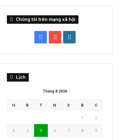
Chúng tôi trên mạng xã hội
Facebook
YouTube
WordPress
Lịch
Tháng 8 2026
H
B
T
N
S
B
C
1
2
3
4
5
6
7
8
9