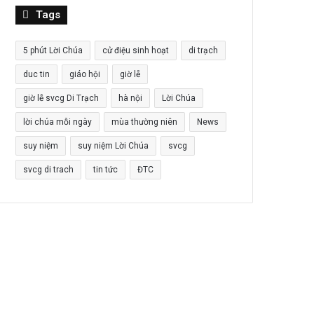
Tags
5 phút Lời Chúa
cử điệu sinh hoạt
di trạch
duc tin
giáo hội
giờ lễ
giờ lễ svcg Di Trạch
hà nội
Lời Chúa
lời chúa mỗi ngày
mùa thường niên
News
suy niệm
suy niệm Lời Chúa
svcg
svcg di trach
tin tức
ĐTC