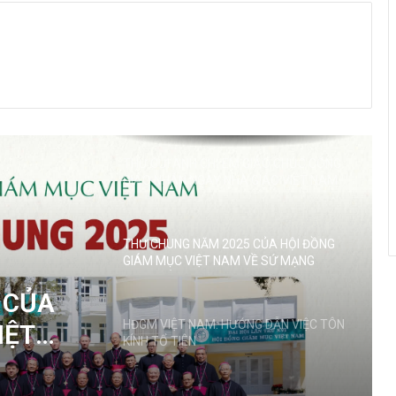
THƯ GỬI SINH VIÊN, HỌC SINH CÔNG
GIÁO NHÂN DỊP MỪNG XUÂN BÍNH NGỌ
2026
THƯ GỬI ANH CHỊ EM GIÁO CHỨC CÔNG
GIÁO NHÂN NGÀY NHÀ GIÁO VIỆT NAM
20/11/2025
THƯ CHUNG NĂM 2025 CỦA HỘI ĐỒNG
GIÁM MỤC VIỆT NAM VỀ SỨ MẠNG
LOAN BÁO TIN MỪNG
HĐGM VIỆT NAM: HƯỚNG DẪN VIỆC TÔN
KÍNH TỔ TIÊN
NG DẪN
Giáo họ Di Trạch mừng lễ Quan thầy
N
2025