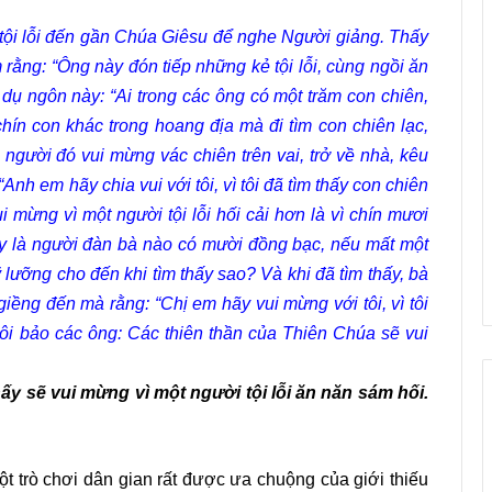
tội lỗi đến gần Chúa Giêsu để nghe Người giảng. Thấy
 rằng: “Ông này đón tiếp những kẻ tội lỗi, cùng ngồi ăn
ụ ngôn này: “Ai trong các ông có một trăm con chiên,
hín con khác trong hoang địa mà đi tìm con chiên lạc,
 người đó vui mừng vác chiên trên vai, trở về nhà, kêu
nh em hãy chia vui với tôi, vì tôi đã tìm thấy con chiên
ui mừng vì một người tội lỗi hối cải hơn là vì chín mươi
ay là người đàn bà nào có mười đồng bạc, nếu mất một
 lưỡng cho đến khi tìm thấy sao? Và khi đã tìm thấy, bà
iềng đến mà rằng: “Chị em hãy vui mừng với tôi, vì tôi
tôi bảo các ông: Các thiên thần của Thiên Chúa sẽ vui
nấy sẽ vui mừng vì một người tội lỗi ăn năn sám hối.
ột trò chơi dân gian rất được ưa chuộng của giới thiếu