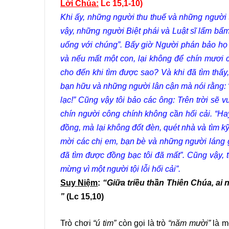
Lời Chúa:
Lc 15,1-10)
Khi ấy, những người thu thuế và những người 
vậy, những người Biệt phái và Luật sĩ lẩm bẩm
uống với chúng”. Bấy giờ Người phán bảo họ d
và nếu mất một con, lại không để chín mươi c
cho đến khi tìm được sao? Và khi đã tìm thấy,
bạn hữu và những người lân cận mà nói rằng: “A
lạc!” Cũng vậy tôi bảo các ông: Trên trời sẽ v
chín người công chính không cần hối cải. “H
đồng, mà lại không đốt đèn, quét nhà và tìm kỹ
mời các chị em, bạn bè và những người láng g
đã tìm được đồng bạc tôi đã mất”. Cũng vậy, 
mừng vì một người tội lỗi hối cải”.
Suy Niệm
:
“Giữa triều thần Thiên Chúa, ai 
”
(Lc 15,10)
Trò chơi
“ú tim”
còn gọi là trò
“năm mười”
là m