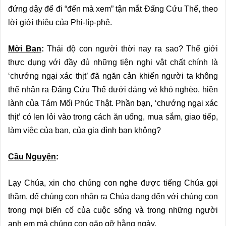
đứng dậy để đi “đến mà xem” tận mắt Đấng Cứu Thế, theo
lời giới thiệu của Phi-líp-phê.
Mời Bạn
:
Thái độ con người thời nay ra sao? Thế giới
thực dụng với đầy đủ những tiện nghi vật chất chính là
‘chướng ngại xác thịt’ đã ngăn cản khiến người ta không
thể nhận ra Đấng Cứu Thế dưới dáng vẻ khó nghèo, hiền
lành của Tám Mối Phúc Thật. Phần bạn, ‘chướng ngại xác
thịt’ có len lỏi vào trong cách ăn uống, mua sắm, giao tiếp,
làm việc của bạn, của gia đình bạn không?
Cầu Nguyện
:
Lạy Chúa, xin cho chúng con nghe được tiếng Chúa gọi
thầm, để chúng con nhận ra Chúa đang đến với chúng con
trong mọi biến cố của cuộc sống và trong những người
anh em mà chúng con gặp gỡ hằng ngày.