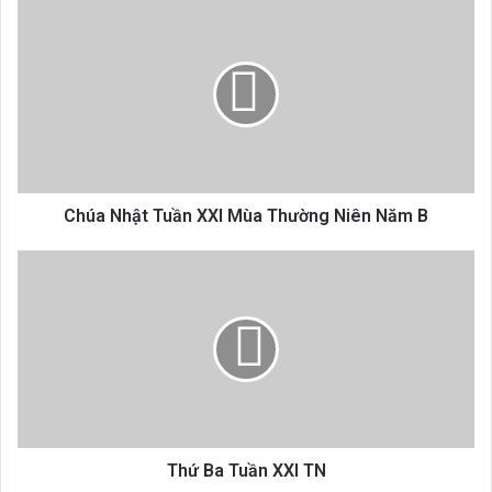
Chúa
Nhật
Tuần
XXI
Mùa
Thường
Niên
Năm
B
Chúa Nhật Tuần XXI Mùa Thường Niên Năm B
Thứ
Ba
Tuần
XXI
TN
Thứ Ba Tuần XXI TN