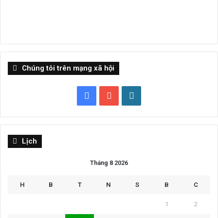
Chúng tôi trên mạng xã hội
Facebook
YouTube
WordPress
Lịch
Tháng 8 2026
H
B
T
N
S
B
C
1
2