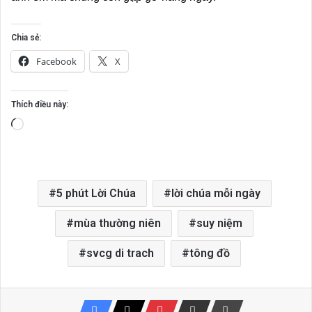
Chia sẻ:
Facebook
X
Thích điều này:
Đang
tải...
5 phút Lời Chúa
lời chúa mỗi ngày
mùa thường niên
suy niệm
svcg di trach
tông đồ