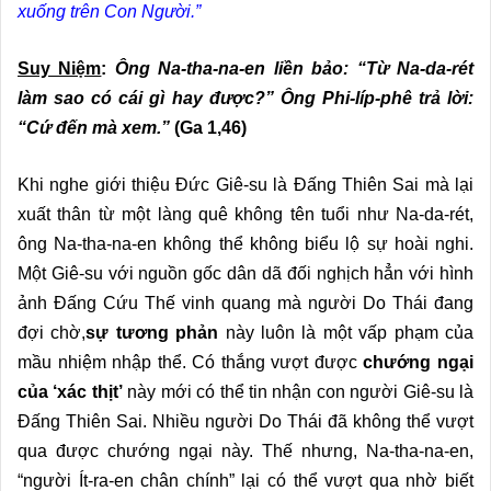
xuống trên Con Người.”
Suy Niệm
:
Ông Na-tha-na-en liền bảo: “Từ Na-da-rét
làm sao có cái gì hay được?” Ông Phi-líp-phê trả lời:
“Cứ đến mà xem.”
(Ga 1,46)
Khi nghe giới thiệu Đức Giê-su là Đấng Thiên Sai mà lại
xuất thân từ một làng quê không tên tuổi như Na-da-rét,
ông Na-tha-na-en không thể không biểu lộ sự hoài nghi.
Một Giê-su với nguồn gốc dân dã đối nghịch hẳn với hình
ảnh Đấng Cứu Thế vinh quang mà người Do Thái đang
đợi chờ,
sự tương phản
này luôn là một vấp phạm của
mầu nhiệm nhập thể. Có thắng vượt được
chướng ngại
của ‘xác thịt’
này mới có thể tin nhận con người Giê-su là
Đấng Thiên Sai. Nhiều người Do Thái đã không thể vượt
qua được chướng ngại này. Thế nhưng, Na-tha-na-en,
“người Ít-ra-en chân chính” lại có thể vượt qua nhờ biết