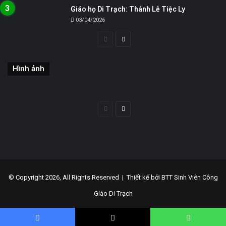
Giáo họ Di Trạch: Thánh Lễ Tiệc Ly
03/04/2026
Trang
Trang
trước
sau
Hình ảnh
Trang
Trang
trước
sau
© Copyright 2026, All Rights Reserved |
Thiết kế bởi BTT Sinh Viên Công
Giáo Di Trạch
Facebook
YouTube
WordPress