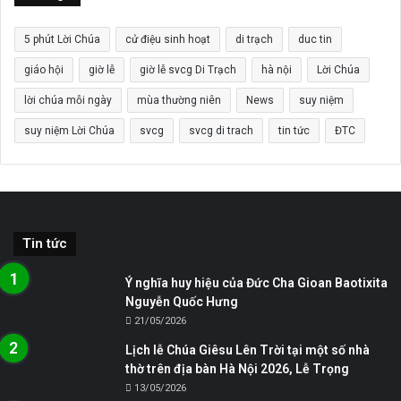
5 phút Lời Chúa
cử điệu sinh hoạt
di trạch
duc tin
giáo hội
giờ lễ
giờ lễ svcg Di Trạch
hà nội
Lời Chúa
lời chúa mỗi ngày
mùa thường niên
News
suy niệm
suy niệm Lời Chúa
svcg
svcg di trach
tin tức
ĐTC
Tin tức
Ý nghĩa huy hiệu của Đức Cha Gioan Baotixita
Nguyễn Quốc Hưng
21/05/2026
Lịch lễ Chúa Giêsu Lên Trời tại một số nhà
thờ trên địa bàn Hà Nội 2026, Lễ Trọng
13/05/2026