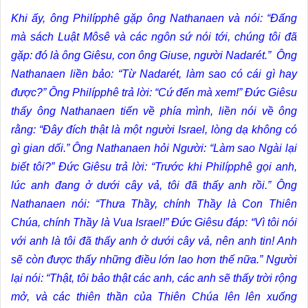
Khi ấy, ông Philípphê gặp ông Nathanaen và nói: “Ðấng
mà sách Luật Môsê và các ngôn sứ nói tới, chúng tôi đã
gặp: đó là ông Giêsu, con ông Giuse, người Nadarét.” Ông
Nathanaen liền bảo: “Từ Nadarét, làm sao có cái gì hay
được?” Ông Philípphê trả lời: “Cứ đến mà xem!” Ðức Giêsu
thấy ông Nathanaen tiến về phía mình, liền nói về ông
rằng: “Ðây đích thật là một người Israel, lòng dạ không có
gì gian dối.” Ông Nathanaen hỏi Người: “Làm sao Ngài lại
biết tôi?” Ðức Giêsu trả lời: “Trước khi Philípphê gọi anh,
lúc anh đang ở dưới cây vả, tôi đã thấy anh rồi.” Ông
Nathanaen nói: “Thưa Thầy, chính Thầy là Con Thiên
Chúa, chính Thầy là Vua Israel!” Ðức Giêsu đáp: “Vì tôi nói
với anh là tôi đã thấy anh ở dưới cây vả, nên anh tin! Anh
sẽ còn được thấy những điều lớn lao hơn thế nữa.” Người
lại nói: “Thật, tôi bảo thật các anh, các anh sẽ thấy trời rộng
mở, và các thiên thần của Thiên Chúa lên lên xuống