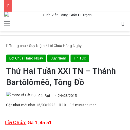
Menu
Tì
Trang chủ
/
Suy Niệm
/
Lời Chúa Hằng Ngày
Lời Chúa Hằng Ngày
Suy Niệm
Tin Tức
Thứ Hai Tuần XXI TN – Thánh
Bartôlômêô, Tông Đồ
Cát Bụi
24/08/2015
Cập nhật mới nhất 15/03/2023
10
2 minutes read
Lời Chúa:
Ga 1, 45-51