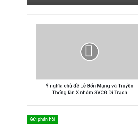
Ý
nghĩa
chủ
đề
Lễ
Bổn
Mạng
và
Truyền
Thống
Ý nghĩa chủ đề Lễ Bổn Mạng và Truyền
lần
Thống lần X nhóm SVCG Di Trạch
X
nhóm
SVCG
Di
Gửi phản hồi
Trạch