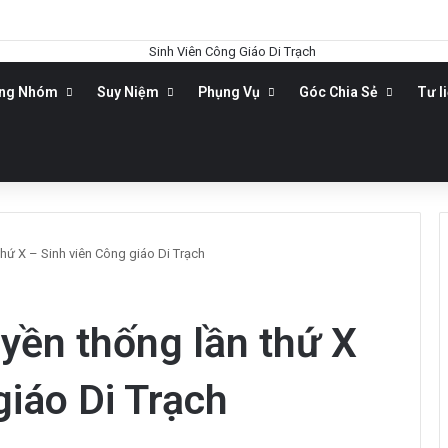
ộng Nhóm
Suy Niệm
Phụng Vụ
Góc Chia Sẻ
Tư l
n thứ X – Sinh viên Công giáo Di Trạch
uyền thống lần thứ X
iáo Di Trạch