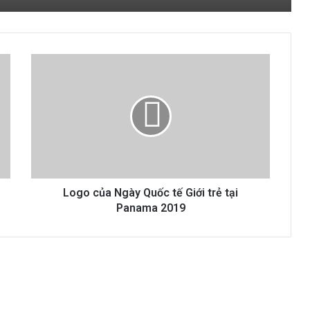
Lịch Sử Thành Lập Và Chặng Đường
Phát Triển Nhóm SVCG Di Trạch
Logo
của
Ngày
Quốc
tế
Giới
trẻ
tại
Panama
2019
Logo của Ngày Quốc tế Giới trẻ tại
Panama 2019