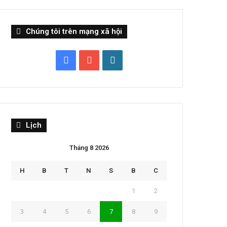
Chúng tôi trên mạng xã hội
Facebook
YouTube
WordPress
Lịch
Tháng 8 2026
H
B
T
N
S
B
C
1
2
3
4
5
6
7
8
9