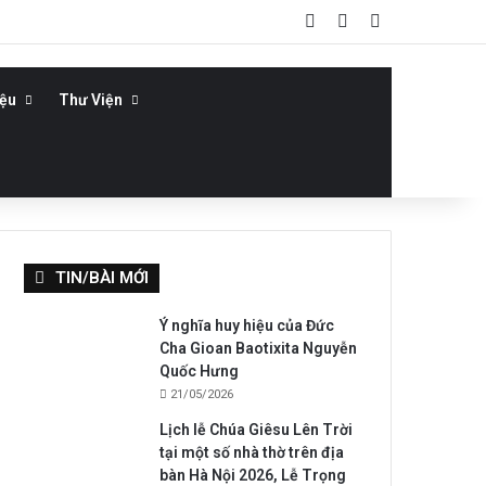
Log In
Bài viết ngẫu nhiê
Sidebar
iệu
Thư Viện
TIN/BÀI MỚI
Ý nghĩa huy hiệu của Đức
Cha Gioan Baotixita Nguyễn
Quốc Hưng
21/05/2026
Lịch lễ Chúa Giêsu Lên Trời
tại một số nhà thờ trên địa
bàn Hà Nội 2026, Lễ Trọng