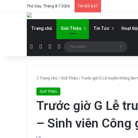
Thứ Sáu, Tháng 8 7 2026
TIN NỔI BẬT
Trang chủ
Giới Thiệu
Tin Tức
Hoạt Đ
Facebook
YouTube
WordPress
Sidebar
Tìm
kiếm
Trang chủ
/
Giới Thiệu
/
Trước giờ G Lễ truyền thống lầ
Giới Thiệu
Trước giờ G Lễ tr
– Sinh viên Công g