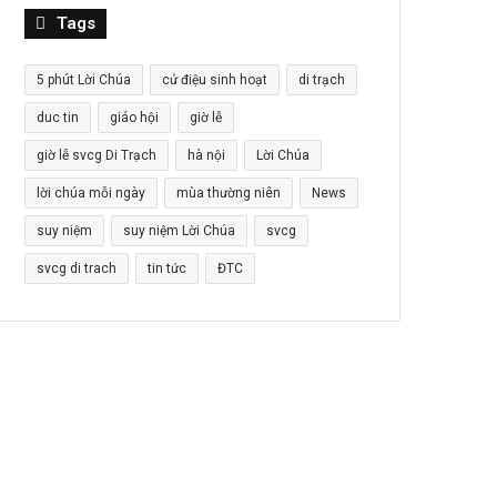
Tags
5 phút Lời Chúa
cử điệu sinh hoạt
di trạch
duc tin
giáo hội
giờ lễ
giờ lễ svcg Di Trạch
hà nội
Lời Chúa
lời chúa mỗi ngày
mùa thường niên
News
suy niệm
suy niệm Lời Chúa
svcg
svcg di trach
tin tức
ĐTC