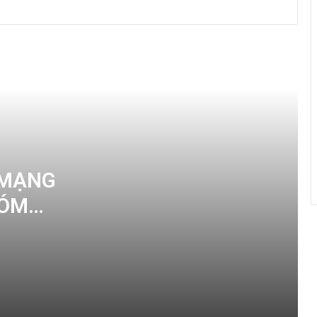
TRUYỀN THỐNG NHÓM SINH VIÊN CÔNG
GIÁO DI TRẠCH LẦN THỨ XVI
Ban Điều Hành Khóa VII Nhóm SVCG Di
Trạch
Ban Điều Hành Đương Nhiệm Và Các
Ban Đồng Hành Của Nhóm SVCG Di
Trạch Năm 2019
 MẠNG
Ban Điều Hành Đương Nhiệm Và Các
Ban Đồng Hành Của Nhóm SVCG Di
HÓM
Trạch
I
Lịch Sử Thành Lập Và Chặng Đường
Phát Triển Nhóm SVCG Di Trạch
Ý Nghĩa Logo Nhóm SVCG Di Trạch