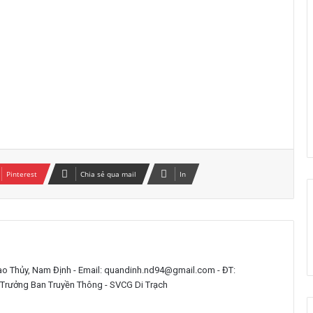
Pinterest
Chia sẻ qua mail
In
iao Thủy, Nam Định - Email: quandinh.nd94@gmail.com - ĐT:
 Trưởng Ban Truyền Thông - SVCG Di Trạch
Ý NGHĨA LOGO LỄ BỔN MẠNG VÀ