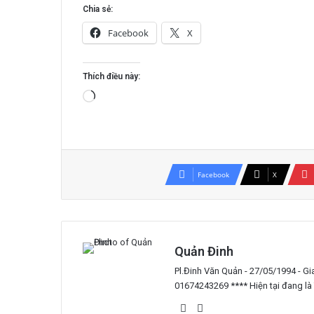
Chia sẻ:
Facebook
X
Thích điều này:
Đang
tải...
Facebook
X
Quản Đinh
Pl.Đinh Văn Quản - 27/05/1994 - G
01674243269 **** Hiện tại đang là
Website
YouTube