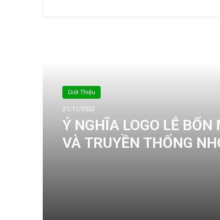
Tiếp theo
Giới Thiệu
21/11/2022
Ý NGHĨA LOGO LỄ BỔN
VÀ TRUYỀN THỐNG N
SINH VIÊN CÔNG GIÁO D
TRẠCH LẦN THỨ XVI