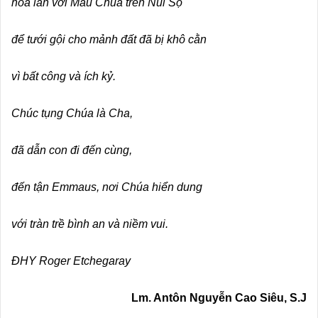
hòa lẫn với Máu Chúa trên Núi Sọ
để tưới gội cho mảnh đất đã bị khô cằn
vì bất công và ích kỷ.
Chúc tụng Chúa là Cha,
đã dẫn con đi đến cùng,
đến tận Emmaus, nơi Chúa hiển dung
với tràn trề bình an và niềm vui.
ĐHY Roger Etchegaray
Lm. Antôn Nguyễn Cao Siêu, S.J