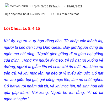
SVCG Di Trạch
18/09/2021
Cập nhật mới nhất 15/03/2023
17
4 minutes read
Lời Chúa
: Lc 8, 4-15
Khi ấy, người ta tụ họp đông đảo. Từ khắp các thành thị,
người ta kéo đến cùng Ðức Giêsu. Bấy giờ Người dùng dụ
ngôn mà nói rằng: “Người gieo giống đi ra gieo hạt giống
của mình. Trong khi người ấy gieo, thì có hạt rơi xuống vệ
đường, người ta giẫm lên và chim trời ăn mất. Hạt khác rơi
trên đá, và khi mọc lên, lại héo đi vì thiếu ẩm ướt. Có hạt
rơi vào giữa bụi gai, gai cùng mọc lên, làm nó chết nghẹt.
Có hạt lại rơi nhằm đất tốt, và khi mọc lên, nó sinh hoa kết
qủa gấp trăm.” Nói xong, Người hô lên rằng: “Ai có tai
nghe thì nghe.”