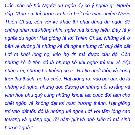
Các môn đệ hỏi Người dụ ngôn ấy có ý nghĩa gì. Người
đáp: “Anh em thì được ơn hiểu biết các mầu nhiệm Nước
Thiên Chúa; còn với kẻ khác thì phải dùng dụ ngôn để
chúng nhìn mà không nhìn, nghe mà không hiểu. Ðây là ý
nghĩa dụ ngôn: Hạt giống là lời Thiên Chúa. Những kẻ ở
bên vệ đường là những kẻ đã nghe nhưng rồi quỷ đến cất
Lời ra khỏi lòng họ, kẻo họ tin mà được cứu độ. Còn
những kẻ ở trên đá là những kẻ khi nghe thì vui vẻ tiếp
nhận Lời, nhưng họ không có rễ. Họ tin nhất thời, và trong
thời thử thách, họ bỏ cuộc. Hạt giống rơi vào bụi gai: đó là
những kẻ nghe, nhưng dọc đường bị những nỗi lo lắng và
vinh hoa phú quý cùng những khoái lạc cuộc đời làm cho
chết ngộp và không đạt tới mức trưởng thành. Hạt giống
rơi vào đất tốt: đó là những kẻ nghe Lời với tấm lòng cao
thượng và quảng đại, rồi nắm giữ và nhờ kiên trì mà sinh
hoa kết quả.”