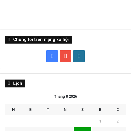
Chúng tôi trên mạng xã hội
Facebook
YouTube
WordPress
Lịch
Tháng 8 2026
H
B
T
N
S
B
C
1
2