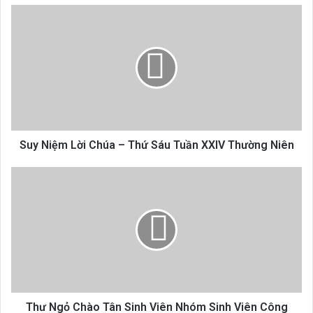
Suy
Niệm
Lời
Chúa
–
Thứ
Sáu
Tuần
XXIV
Thường
Suy Niệm Lời Chúa – Thứ Sáu Tuần XXIV Thường Niên
Niên
Thư
Ngỏ
Chào
Tân
Sinh
Viên
Nhóm
Sinh
Viên
Công
Thư Ngỏ Chào Tân Sinh Viên Nhóm Sinh Viên Công