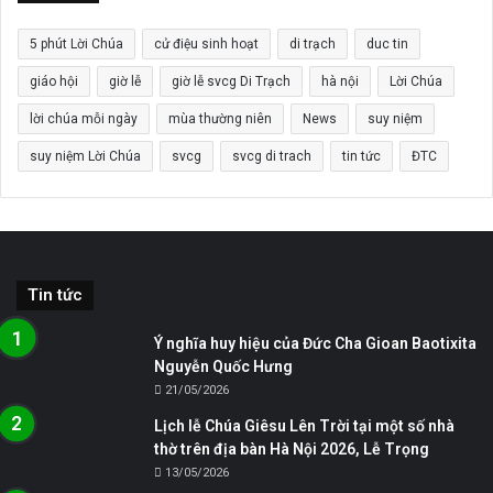
5 phút Lời Chúa
cử điệu sinh hoạt
di trạch
duc tin
giáo hội
giờ lễ
giờ lễ svcg Di Trạch
hà nội
Lời Chúa
lời chúa mỗi ngày
mùa thường niên
News
suy niệm
suy niệm Lời Chúa
svcg
svcg di trach
tin tức
ĐTC
Tin tức
Ý nghĩa huy hiệu của Đức Cha Gioan Baotixita
Nguyễn Quốc Hưng
21/05/2026
Lịch lễ Chúa Giêsu Lên Trời tại một số nhà
thờ trên địa bàn Hà Nội 2026, Lễ Trọng
13/05/2026