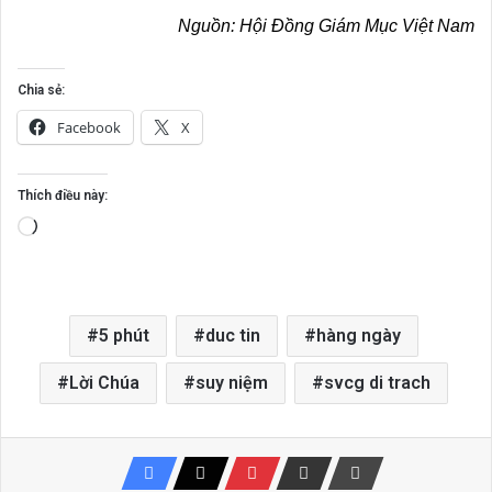
Nguồn:
Hội Đồng Giám Mục Việt Nam
Chia sẻ:
Facebook
X
Thích điều này:
Đang
tải...
5 phút
duc tin
hàng ngày
Lời Chúa
suy niệm
svcg di trach