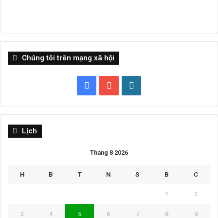
Chúng tôi trên mạng xã hội
Facebook
YouTube
WordPress
Lịch
Tháng 8 2026
H
B
T
N
S
B
C
1
2
3
4
5
6
7
8
9