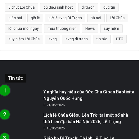
5 phút Lời Chúa
cử điệu sinh hoạt
di trạch
duc tin
giáo hội
giờ lễ
giờ lễ svcg Di Trạch
hà nội
Lời Chúa
lời chúa mỗi ngày
mùa thường niên
News
suy niệm
suy niệm Lời Chúa
svcg
svcg di trach
tin tức
ĐTC
Tin tức
Ý nghĩa huy hiệu của Đức Cha Gioan Baotixita
Nguyễn Quốc Hưng
21/05/2026
Lịch lễ Chúa Giêsu Lên Trời tại một số nhà
thờ trên địa bàn Hà Nội 2026, Lễ Trọng
13/05/2026
Giáo họ Di Trạch: Thánh Lễ Tiệc Ly