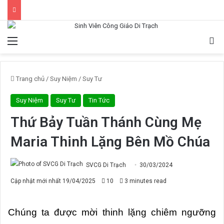
Menu
Tì
Trang chủ
/
Suy Niệm
/
Suy Tư
Suy Niệm
Suy Tư
Tin Tức
Thứ Bảy Tuần Thánh Cùng Mẹ
Maria Thinh Lặng Bên Mồ Chúa
SVCG Di Trạch
30/03/2024
Cập nhật mới nhất 19/04/2025
10
3 minutes read
Chúng ta được mời thinh lặng chiêm ngưỡng