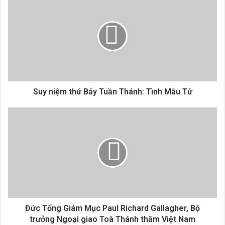
2026
niệm
thứ
Bảy
Tuần
Thánh:
Tình
Mẫu
Tử
Suy niệm thứ Bảy Tuần Thánh: Tình Mẫu Tử
Đức
Tổng
Giám
Mục
Paul
Richard
Gallagher,
Bộ
trưởng
Ngoại
Đức Tổng Giám Mục Paul Richard Gallagher, Bộ
giao
trưởng Ngoại giao Toà Thánh thăm Việt Nam