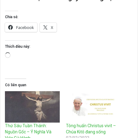
Chia sẻ:
Facebook
X
Thích điều này:
Đang
tải...
Có liên quan
Thứ Sáu Tuần Thánh:
Tông huấn Christus vivit –
Nguồn Gốc – Ý Nghĩa Và
Chúa Kitô đang sống
Việc Cử Hành
07/02/2022