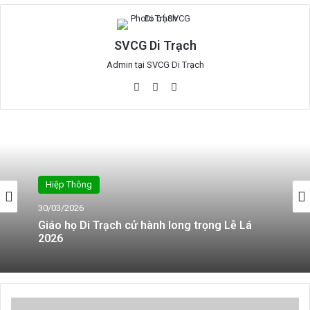
SVCG Di Trạch
Admin tại SVCG Di Trạch
Website
Facebook
YouTube
Giáo Hội Việt Nam
Hiệp Thông
12/02/2026
30/03/2026
ỦY BAN PHỤNG TỰ THÔNG BÁO VỀ VIỆC CỬ
HÀNH LỄ TRO NĂM 2026
Giáo họ Di Trạch cử hành long trọng Lễ Lá
Suy