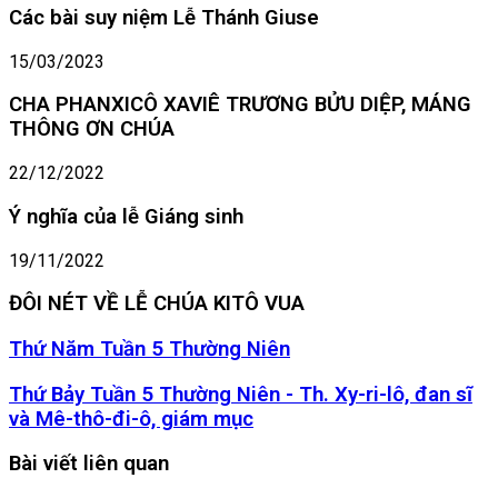
Các bài suy niệm Lễ Thánh Giuse
15/03/2023
CHA PHANXICÔ XAVIÊ TRƯƠNG BỬU DIỆP, MÁNG
THÔNG ƠN CHÚA
22/12/2022
Ý nghĩa của lễ Giáng sinh
19/11/2022
ĐÔI NÉT VỀ LỄ CHÚA KITÔ VUA
Thứ
Thứ Năm Tuần 5 Thường Niên
Năm
Tuần
Thứ
Thứ Bảy Tuần 5 Thường Niên - Th. Xy-ri-lô, đan sĩ
5
Bảy
và Mê-thô-đi-ô, giám mục
Thường
Tuần
Niên
5
Bài viết liên quan
Thường
Niên