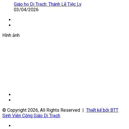
Giáo họ Di Trạch: Thánh Lễ Tiệc Ly
03/04/2026
Trang
trước
Trang
sau
Hình ảnh
Trang
trước
Trang
sau
© Copyright 2026, All Rights Reserved |
Thiết kế bởi BTT
Sinh Viên Công Giáo Di Trạch
Facebook