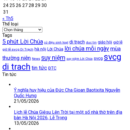
24
25
26
27
28
29
30
31
« Th5
Thể loại
Thể
loại
Tags
5 phút Lời Chúa
di trạch
giáo hội
giờ lễ
duc tin
cử điệu sinh hoạt
lời chúa mỗi ngày
mùa
hà nội
Lời Chúa
giờ lễ svcg Di Trạch
svcg
suy niệm
thường niên
svcg
News
suy niệm Lời Chúa
di trach
tin tức
ĐTC
Tin tức
Ý nghĩa huy hiệu của Đức Cha Gioan Baotixita Nguyễn
Quốc Hưng
21/05/2026
Lịch lễ Chúa Giêsu Lên Trời tại một số nhà thờ trên địa
bàn Hà Nội 2026, Lễ Trọng
13/05/2026