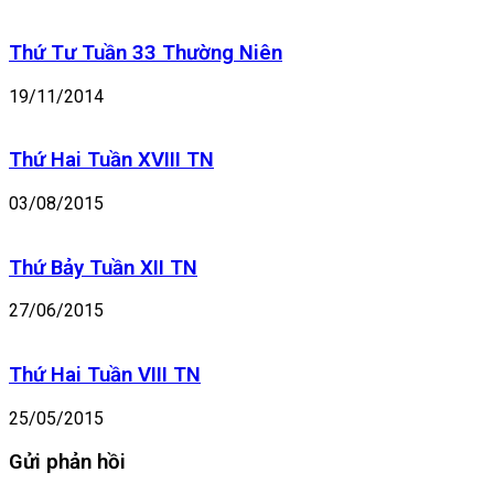
-
Th.
Thứ Tư Tuần 33 Thường Niên
Xy-
ri-
19/11/2014
lô,
đan
sĩ
Thứ Hai Tuần XVIII TN
và
Mê-
03/08/2015
thô-
đi-
ô,
Thứ Bảy Tuần XII TN
giám
mục
27/06/2015
Thứ Hai Tuần VIII TN
25/05/2015
Gửi phản hồi