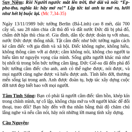
Suy Niệm
:
Rồi Người ngước mắt lên trời, thở dài và nói: “Ép-
pha-tha, nghĩa là: hãy mở ra!” Lập tức tai anh ta mở ra, lưỡi
như hết bị buộc lại.
(Mc 7,34-35)
Ngày 13/11/1989 bức tường Berlin (Bá-Linh) cao 8 mét, dài 700
cây số, sau 28 năm chia cắt thủ đô và đất nước Đức đã bị phá đổ,
chấm dứt hận thù chia rẽ. Gia đình, dân tộc được đoàn tụ với nhau,
nước Đức được thống nhất. Tật câm điếc như bức tường ngăn cách
kẻ câm điếc với gia đình và xã hội. Điếc không nghe, không hiểu,
không thông cảm với ai được; câm không nói, không cho người ta
hiểu tâm tư nguyện vọng của mình. Sống giữa người khác mà như
bị nhốt tù trong bốn bức tường câm lặng. Đức Giê-su đã đến phá đổ
bức tường câm điếc cho anh, anh có thể nghe được, nói được, và
mọi người cũng nghe được và hiểu được anh. Tình liên đới, thương
mến sống lại trong anh. Anh được đoàn tụ, hợp tác xây dựng cuộc
đời tươi đẹp biết bao với mọi người.
Tâm Tình Sống
:
Bạn có phải là người câm điếc tâm hồn, khép kín
trong chính mình, tự cô lập, không chịu mở ra với người khác để đối
thoại, trao đổi? Bạn hãy đến với tha nhân bằng thái độ chăm chú
lắng nghe và nếu cần nói, hãy nói những lời mang tính xây dựng.
Cầu Nguyện
: