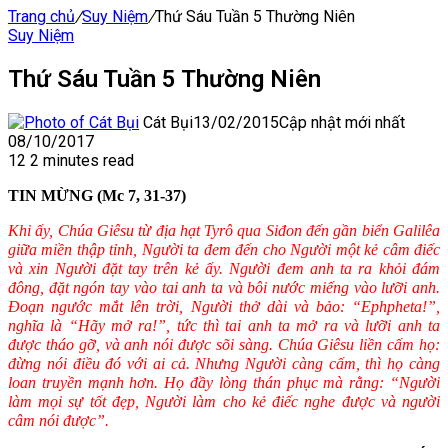
Trang chủ
/
Suy Niệm
/
Thứ Sáu Tuần 5 Thường Niên
Suy Niệm
Thứ Sáu Tuần 5 Thường Niên
Cát Bụi
13/02/2015
Cập nhật mới nhất
08/10/2017
12
2 minutes read
TIN MỪNG (Mc 7, 31-37)
Khi ấy, Chúa Giêsu từ địa hạt Tyrô qua Siđon đến gần biển Galilêa
giữa miền thập tỉnh, Người ta đem đến cho Người một kẻ câm điếc
và xin Người đặt tay trên kẻ ấy. Người đem anh ta ra khỏi đám
đông, đặt ngón tay vào tai anh ta và bôi nước miếng vào lưỡi anh.
Đoạn ngước mắt lên trời, Người thở dài và bảo: “Ephpheta!”,
nghĩa là “Hãy mở ra!”, tức thì tai anh ta mở ra và lưỡi anh ta
được tháo gỡ, và anh nói được sõi sàng. Chúa Giêsu liền cấm họ:
đừng nói điều đó với ai cả. Nhưng Người càng cấm, thì họ càng
loan truyền mạnh hơn. Họ đầy lòng thán phục mà rằng: “Người
làm mọi sự tốt đẹp, Người làm cho kẻ điếc nghe được và người
câm nói được”.