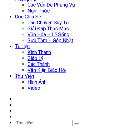
Các Vấn Đề Phụng Vụ
Nghi Thức
Góc Chia Sẻ
Câu Chuyện Suy Tư
Giải Đáp Thắc Mắc
Văn Hóa – Lẽ Sống
Sưu Tầm – Góp Nhặt
Tư liệu
Kinh Thánh
Giáo Lý
Các Thánh
Văn Kiện Giáo Hội
Thư Viện
Hình Ảnh
Video
Facebook
YouTube
WordPress
Sidebar
Tìm
kiếm