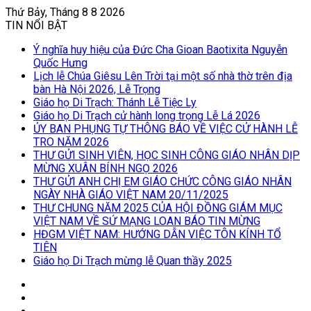
Thứ Bảy, Tháng 8 8 2026
TIN NỔI BẬT
Ý nghĩa huy hiệu của Đức Cha Gioan Baotixita Nguyễn
Quốc Hưng
Lịch lễ Chúa Giêsu Lên Trời tại một số nhà thờ trên địa
bàn Hà Nội 2026, Lễ Trọng
Giáo họ Di Trạch: Thánh Lễ Tiệc Ly
Giáo họ Di Trạch cử hành long trọng Lễ Lá 2026
ỦY BAN PHỤNG TỰ THÔNG BÁO VỀ VIỆC CỬ HÀNH LỄ
TRO NĂM 2026
THƯ GỬI SINH VIÊN, HỌC SINH CÔNG GIÁO NHÂN DỊP
MỪNG XUÂN BÍNH NGỌ 2026
THƯ GỬI ANH CHỊ EM GIÁO CHỨC CÔNG GIÁO NHÂN
NGÀY NHÀ GIÁO VIỆT NAM 20/11/2025
THƯ CHUNG NĂM 2025 CỦA HỘI ĐỒNG GIÁM MỤC
VIỆT NAM VỀ SỨ MẠNG LOAN BÁO TIN MỪNG
HĐGM VIỆT NAM: HƯỚNG DẪN VIỆC TÔN KÍNH TỔ
TIÊN
Giáo họ Di Trạch mừng lễ Quan thầy 2025
Log
In
Bài
viết
Sidebar