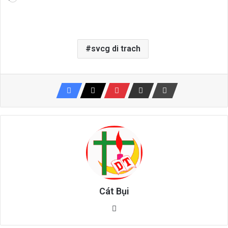
tải...
svcg di trach
Cát Bụi
Website