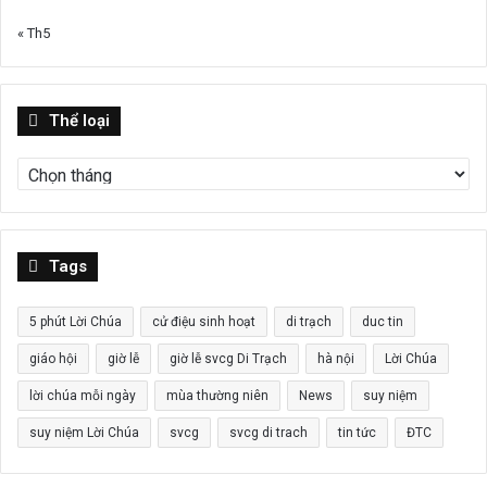
« Th5
Thể
Thể loại
loại
Tags
5 phút Lời Chúa
cử điệu sinh hoạt
di trạch
duc tin
giáo hội
giờ lễ
giờ lễ svcg Di Trạch
hà nội
Lời Chúa
lời chúa mỗi ngày
mùa thường niên
News
suy niệm
suy niệm Lời Chúa
svcg
svcg di trach
tin tức
ĐTC