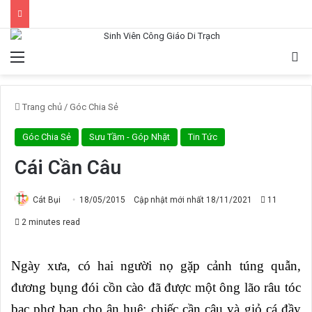
Menu
Tì
Trang chủ
/
Góc Chia Sẻ
Góc Chia Sẻ
Sưu Tầm - Góp Nhặt
Tin Tức
Cái Cần Câu
Cát Bụi
18/05/2015
Cập nhật mới nhất 18/11/2021
11
2 minutes read
Ngày xưa, có hai người nọ gặp cảnh túng quẫn,
đương bụng đói cồn cào đã được một ông lão râu tóc
bạc phơ ban cho ân huệ: chiếc cần câu và giỏ cá đầy