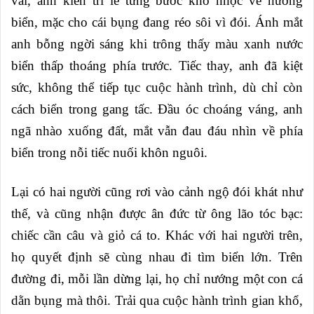
vai, anh kiên trì lê từng bước khó nhọc về hướng
biển, mặc cho cái bụng đang réo sôi vì đói. Ánh mắt
anh bỗng ngời sáng khi trông thấy màu xanh nước
biển thấp thoáng phía trước. Tiếc thay, anh đã kiệt
sức, không thể tiếp tục cuộc hành trình, dù chỉ còn
cách biển trong gang tấc. Đầu óc choáng váng, anh
ngã nhào xuống đất, mắt vẫn đau đáu nhìn về phía
biển trong nỗi tiếc nuối khôn nguôi.
Lại có hai người cũng rơi vào cảnh ngộ đói khát như
thế, và cũng nhận được ân đức từ ông lão tóc bạc:
chiếc cần câu và giỏ cá to. Khác với hai người trên,
họ quyết định sẽ cùng nhau đi tìm biển lớn. Trên
đường đi, mỗi lần dừng lại, họ chỉ nướng một con cá
dằn bụng mà thôi. Trải qua cuộc hành trình gian khổ,