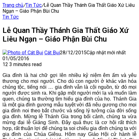
Trang chủ
/
Tin Tức
/
Lễ Quan Thầy Thánh Gia Thất Giáo Xứ Liêu
Ngạn – Giáo Phận Bùi Chu
Tin Tức
Lễ Quan Thầy Thánh Gia Thất Giáo Xứ
Liêu Ngạn – Giáo Phận Bùi Chu
Cát Bụi
28/12/2015
Cập nhật mới nhất
01/05/2016
12
3 minutes read
Gia đình là hai chữ gợi lên nhiều kỷ niệm êm ấm và yêu
thương cho mọi người. Cho dù con người ở khác văn hóa
chủng tộc, tiếng nói … gia đình vẫn là cội nguồn, từ đó mọi
người được sinh ra. Khi gặp một người mới lạ và muốn làm
quen, chúng ta thường tìm hiểu gia đình của họ. Thánh Gia
là một gia đình gương mẫu tuyệt vời đã nêu gương cho mọi
gia đình noi theo bắt chước và sống lý tưởng của đời sống
gia đình. Mừng lễ Thánh Gia trong bối cảnh, chúng ta vừa
mừng đại lễ Giáng Sinh. Đây quả thực là cơ hội rất thích
hợp, rất thuận lợi để chúng ta soi chiếu gia đình chúng ta với
gia đình của Chúa Giêsu. Hôm nay Giáo Hội cử hành lễ