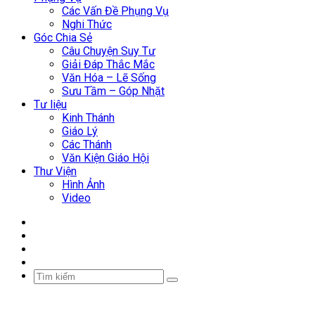
Các Vấn Đề Phụng Vụ
Nghi Thức
Góc Chia Sẻ
Câu Chuyện Suy Tư
Giải Đáp Thắc Mắc
Văn Hóa – Lẽ Sống
Sưu Tầm – Góp Nhặt
Tư liệu
Kinh Thánh
Giáo Lý
Các Thánh
Văn Kiện Giáo Hội
Thư Viện
Hình Ảnh
Video
Facebook
YouTube
WordPress
Sidebar
Tìm
kiếm