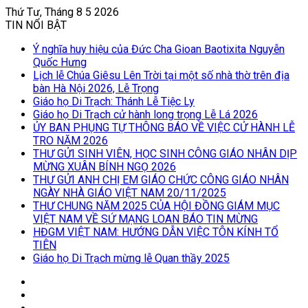
Thứ Tư, Tháng 8 5 2026
TIN NỔI BẬT
Ý nghĩa huy hiệu của Đức Cha Gioan Baotixita Nguyễn
Quốc Hưng
Lịch lễ Chúa Giêsu Lên Trời tại một số nhà thờ trên địa
bàn Hà Nội 2026, Lễ Trọng
Giáo họ Di Trạch: Thánh Lễ Tiệc Ly
Giáo họ Di Trạch cử hành long trọng Lễ Lá 2026
ỦY BAN PHỤNG TỰ THÔNG BÁO VỀ VIỆC CỬ HÀNH LỄ
TRO NĂM 2026
THƯ GỬI SINH VIÊN, HỌC SINH CÔNG GIÁO NHÂN DỊP
MỪNG XUÂN BÍNH NGỌ 2026
THƯ GỬI ANH CHỊ EM GIÁO CHỨC CÔNG GIÁO NHÂN
NGÀY NHÀ GIÁO VIỆT NAM 20/11/2025
THƯ CHUNG NĂM 2025 CỦA HỘI ĐỒNG GIÁM MỤC
VIỆT NAM VỀ SỨ MẠNG LOAN BÁO TIN MỪNG
HĐGM VIỆT NAM: HƯỚNG DẪN VIỆC TÔN KÍNH TỔ
TIÊN
Giáo họ Di Trạch mừng lễ Quan thầy 2025
Log
In
Bài
viết
Sidebar