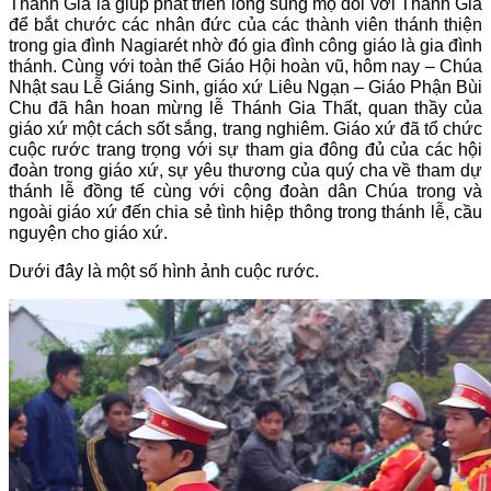
Thánh Gia là giúp phát triển lòng sùng mộ đối với Thánh Gia
để bắt chước các nhân đức của các thành viên thánh thiện
trong gia đình Nagiarét nhờ đó gia đình công giáo là gia đình
thánh. Cùng với toàn thể Giáo Hội hoàn vũ, hôm nay – Chúa
Nhật sau Lễ Giáng Sinh, giáo xứ Liêu Ngạn – Giáo Phận Bùi
Chu đã hân hoan mừng lễ Thánh Gia Thất, quan thầy của
giáo xứ một cách sốt sắng, trang nghiêm. Giáo xứ đã tổ chức
cuộc rước trang trọng với sự tham gia đông đủ của các hội
đoàn trong giáo xứ, sự yêu thương của quý cha về tham dự
thánh lễ đồng tế cùng với cộng đoàn dân Chúa trong và
ngoài giáo xứ đến chia sẻ tình hiệp thông trong thánh lễ, cầu
nguyện cho giáo xứ.
Dưới đây là một số hình ảnh cuộc rước.