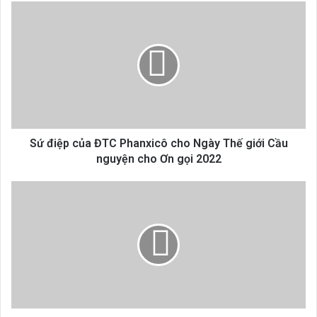
Sứ
điệp
của
ĐTC
Phanxicô
cho
Ngày
Thế
giới
Cầu
Sứ điệp của ĐTC Phanxicô cho Ngày Thế giới Cầu
nguyện
nguyện cho Ơn gọi 2022
cho
Ơn
ĐTC
gọi
chủ
2022
sự
buổi
lần
hạt
Mân
Côi
vì