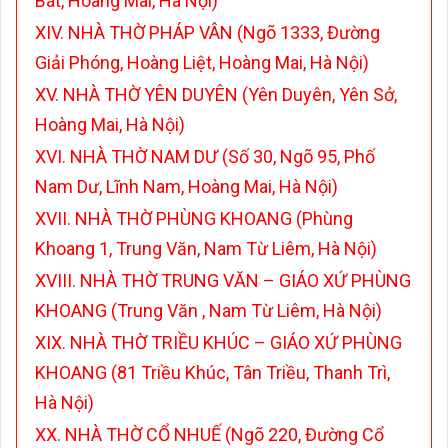
Bát, Hoàng Mai, Hà Nội)
XIV. NHÀ THỜ PHÁP VÂN (Ngõ 1333, Đường
Giải Phóng, Hoàng Liệt, Hoàng Mai, Hà Nội)
XV. NHÀ THỜ YÊN DUYÊN (Yên Duyên, Yên Sở,
Hoàng Mai, Hà Nội)
XVI. NHÀ THỜ NAM DƯ (Số 30, Ngõ 95, Phố
Nam Dư, Lĩnh Nam, Hoàng Mai, Hà Nội)
XVII. NHÀ THỜ PHÙNG KHOANG (Phùng
Khoang 1, Trung Văn, Nam Từ Liêm, Hà Nội)
XVIII. NHÀ THỜ TRUNG VĂN – GIÁO XỨ PHÙNG
KHOANG (Trung Văn , Nam Từ Liêm, Hà Nội)
XIX. NHÀ THỜ TRIỀU KHÚC – GIÁO XỨ PHÙNG
KHOANG (81 Triều Khúc, Tân Triều, Thanh Trì,
Hà Nội)
XX. NHÀ THỜ CỔ NHUẾ (Ngõ 220, Đường Cổ