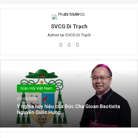
SVCG Di Trạch
Admin tại SVCG Di Trạch
Website
Facebook
YouTube
Giáo Hội Việt Nam
21/05/2026
Ý nghĩa huy hiệu của Đức Cha Gioan Baotixita
Nguyễn Quốc Hưng