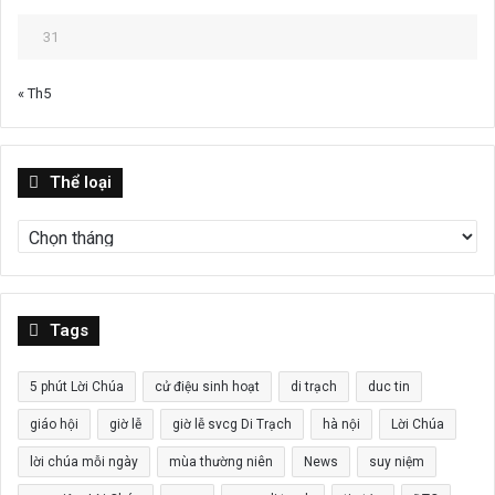
31
« Th5
Thể
Thể loại
loại
Tags
5 phút Lời Chúa
cử điệu sinh hoạt
di trạch
duc tin
giáo hội
giờ lễ
giờ lễ svcg Di Trạch
hà nội
Lời Chúa
lời chúa mỗi ngày
mùa thường niên
News
suy niệm