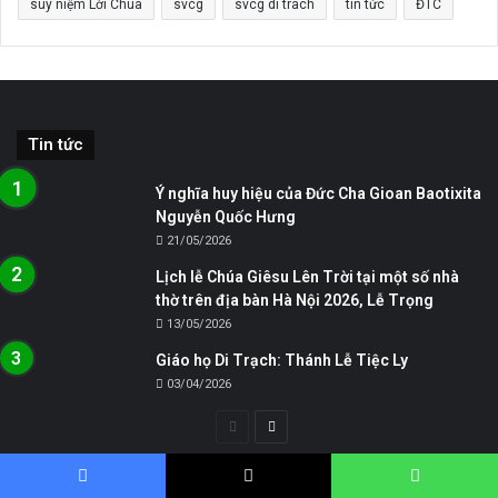
suy niệm Lời Chúa
svcg
svcg di trach
tin tức
ĐTC
Tin tức
Ý nghĩa huy hiệu của Đức Cha Gioan Baotixita
Nguyễn Quốc Hưng
21/05/2026
Lịch lễ Chúa Giêsu Lên Trời tại một số nhà
thờ trên địa bàn Hà Nội 2026, Lễ Trọng
13/05/2026
Giáo họ Di Trạch: Thánh Lễ Tiệc Ly
03/04/2026
Trang
Trang
trước
sau
Hình ảnh
Facebook
X
WhatsApp