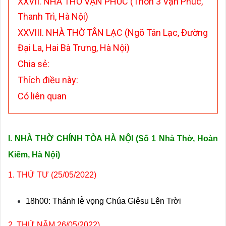
XXVII. NHÀ THỜ VẠN PHÚC (Thôn 3 Vạn Phúc,
Thanh Trì, Hà Nội)
XXVIII. NHÀ THỜ TÂN LẠC (Ngõ Tân Lạc, Đường
Đại La, Hai Bà Trưng, Hà Nội)
Chia sẻ:
Thích điều này:
Có liên quan
I. NHÀ THỜ CHÍNH TÒA HÀ NỘI (Số 1 Nhà Thờ, Hoàn
Kiếm, Hà Nội)
1. THỨ TƯ (25/05/2022)
18h00: Thánh lễ vọng Chúa Giêsu Lên Trời
2. THỨ NĂM 26/05/2022)