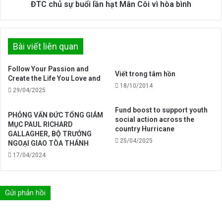
hòa
ĐTC chủ sự buổi lần hạt Mân Côi vì hòa bình
bình
Bài viết liên quan
Follow Your Passion and
Viết trong tâm hồn
Create the Life You Love and
18/10/2014
29/04/2025
Fund boost to support youth
PHỎNG VẤN ĐỨC TỔNG GIÁM
social action across the
MỤC PAUL RICHARD
country Hurricane
GALLAGHER, BỘ TRƯỞNG
25/04/2025
NGOẠI GIAO TÒA THÁNH
17/04/2024
Gửi phản hồi