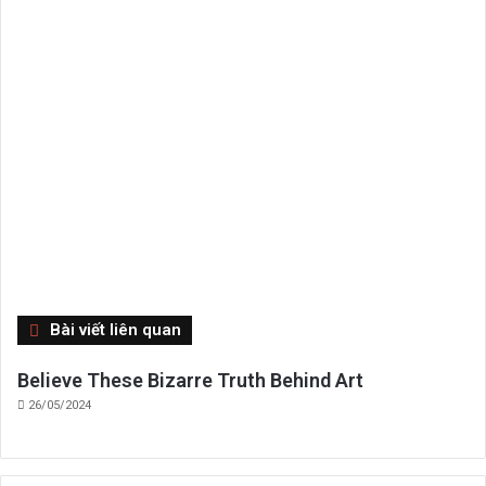
Close
Bài viết liên quan
Believe These Bizarre Truth Behind Art
26/05/2024