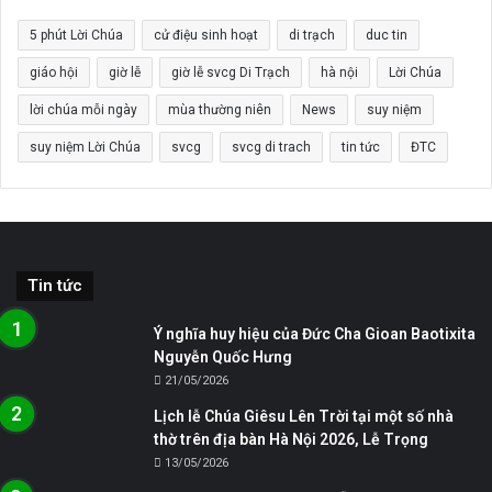
5 phút Lời Chúa
cử điệu sinh hoạt
di trạch
duc tin
giáo hội
giờ lễ
giờ lễ svcg Di Trạch
hà nội
Lời Chúa
lời chúa mỗi ngày
mùa thường niên
News
suy niệm
suy niệm Lời Chúa
svcg
svcg di trach
tin tức
ĐTC
Tin tức
Ý nghĩa huy hiệu của Đức Cha Gioan Baotixita
Nguyễn Quốc Hưng
21/05/2026
Lịch lễ Chúa Giêsu Lên Trời tại một số nhà
thờ trên địa bàn Hà Nội 2026, Lễ Trọng
13/05/2026