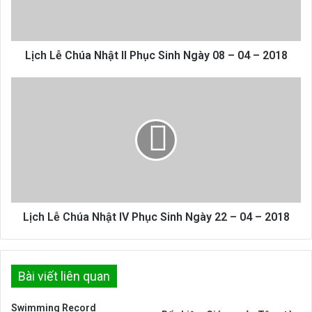
Sinh
Ngày
08
–
Lịch Lễ Chúa Nhật II Phục Sinh Ngày 08 – 04 – 2018
04
–
Lịch
2018
Lễ
Chúa
Nhật
IV
Phục
Sinh
Ngày
22
–
Lịch Lễ Chúa Nhật IV Phục Sinh Ngày 22 – 04 – 2018
04
–
2018
Bài viết liên quan
Swimming Record