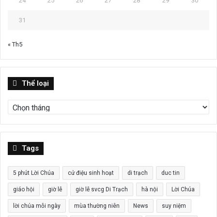
24
25
26
27
28
29
30
31
« Th5
Thể
Thể loại
loại
Tags
5 phút Lời Chúa
cử điệu sinh hoạt
di trạch
duc tin
giáo hội
giờ lễ
giờ lễ svcg Di Trạch
hà nội
Lời Chúa
lời chúa mỗi ngày
mùa thường niên
News
suy niệm