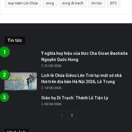
suy niệm Lời Chúa
svcg
svcg di trach
tin tức
ĐTC
Tin tức
Ý nghĩa huy hiệu của Đức Cha Gioan Baotixita
Nguyễn Quốc Hưng
21/05/2026
Lịch lễ Chúa Giêsu Lên Trời tại một số nhà
thờ trên địa bàn Hà Nội 2026, Lễ Trọng
13/05/2026
Giáo họ Di Trạch: Thánh Lễ Tiệc Ly
03/04/2026
Trang
Trang
trước
sau