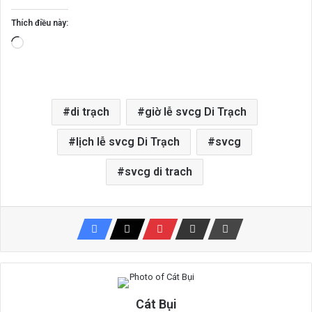
Thích điều này:
Đang
tải...
di trạch
giờ lễ svcg Di Trạch
lịch lễ svcg Di Trạch
svcg
svcg di trach
Cát Bụi