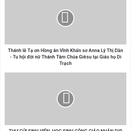
lễ
Tạ
ơn
Hồng
ân
Vĩnh
Khấn
sơ
Anna
Thánh lễ Tạ ơn Hồng ân Vĩnh Khấn sơ Anna Lý Thị Dần
Lý
- Tu hội đời nữ Thánh Tâm Chúa Giêsu tại Giáo họ Di
Thị
Trạch
Dần
-
THƯ
Tu
GỬI
hội
SINH
đời
VIÊN,
nữ
HỌC
Thánh
SINH
Tâm
CÔNG
Chúa
GIÁO
Giêsu
NHÂN
tại
DỊP