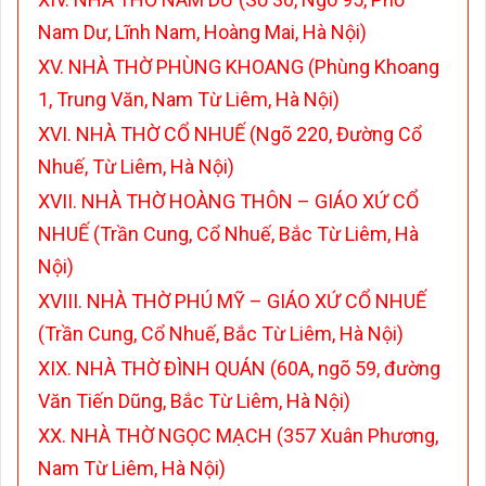
Nam Dư, Lĩnh Nam, Hoàng Mai, Hà Nội)
XV. NHÀ THỜ PHÙNG KHOANG (Phùng Khoang
1, Trung Văn, Nam Từ Liêm, Hà Nội)
XVI. NHÀ THỜ CỔ NHUẾ (Ngõ 220, Đường Cổ
Nhuế, Từ Liêm, Hà Nội)
XVII. NHÀ THỜ HOÀNG THÔN – GIÁO XỨ CỔ
NHUẾ (Trần Cung, Cổ Nhuế, Bắc Từ Liêm, Hà
Nội)
XVIII. NHÀ THỜ PHÚ MỸ – GIÁO XỨ CỔ NHUẾ
(Trần Cung, Cổ Nhuế, Bắc Từ Liêm, Hà Nội)
XIX. NHÀ THỜ ĐÌNH QUÁN (60A, ngõ 59, đường
Văn Tiến Dũng, Bắc Từ Liêm, Hà Nội)
XX. NHÀ THỜ NGỌC MẠCH (357 Xuân Phương,
Nam Từ Liêm, Hà Nội)