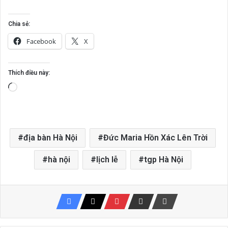
Chia sẻ:
Facebook
X
Thích điều này:
Đang
tải...
địa bàn Hà Nội
Đức Maria Hồn Xác Lên Trời
hà nội
lịch lễ
tgp Hà Nội