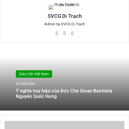
SVCG Di Trạch
Admin tại SVCG Di Trạch
Website
Facebook
YouTube
Giáo Hội Việt Nam
21/05/2026
Ý nghĩa huy hiệu của Đức Cha Gioan Baotixita
Nguyễn Quốc Hưng
Thánh