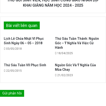
THƯ GỬI SINH VIÊN, HỌC SINH CÔNG GIÁO NHÂN DỊP
Giáo
KHAI
KHAI GIẢNG NĂM HỌC 2024 - 2025
họ
GIẢNG
Di
NĂM
Trạch
HỌC
2024
Bài viết liên quan
-
2025
Lịch Lễ Chúa Nhật VI Phục
Thứ Sáu Tuần Thánh: Nguồn
Sinh Ngày 06 – 05 – 2018
Gốc – Ý Nghĩa Và Việc Cử
Hành
03/05/2018
18/04/2025
Thứ Sáu Tuần VII Phục Sinh
Nguồn Gốc Và Ý Nghĩa Của
Mùa Chay
22/05/2015
21/02/2023
Gửi phản hồi