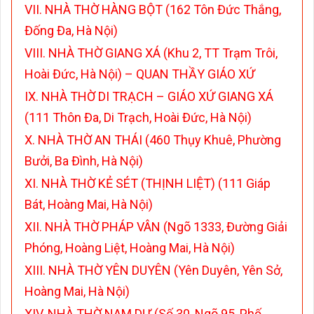
VII. NHÀ THỜ HÀNG BỘT (162 Tôn Đức Thắng,
Đống Đa, Hà Nội)
VIII. NHÀ THỜ GIANG XÁ (Khu 2, TT Trạm Trôi,
Hoài Đức, Hà Nội) – QUAN THẦY GIÁO XỨ
IX. NHÀ THỜ DI TRẠCH – GIÁO XỨ GIANG XÁ
(111 Thôn Đa, Di Trạch, Hoài Đức, Hà Nội)
X. NHÀ THỜ AN THÁI (460 Thụy Khuê, Phường
Bưởi, Ba Đình, Hà Nội)
XI. NHÀ THỜ KẺ SÉT (THỊNH LIỆT) (111 Giáp
Bát, Hoàng Mai, Hà Nội)
XII. NHÀ THỜ PHÁP VÂN (Ngõ 1333, Đường Giải
Phóng, Hoàng Liệt, Hoàng Mai, Hà Nội)
XIII. NHÀ THỜ YÊN DUYÊN (Yên Duyên, Yên Sở,
Hoàng Mai, Hà Nội)
XIV. NHÀ THỜ NAM DƯ (Số 30, Ngõ 95, Phố