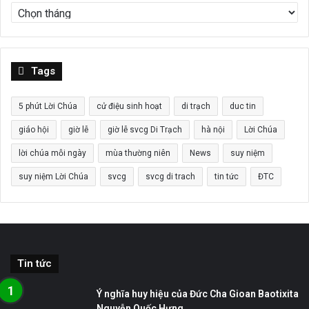
Tags
5 phút Lời Chúa
cử điệu sinh hoạt
di trạch
duc tin
giáo hội
giờ lễ
giờ lễ svcg Di Trạch
hà nội
Lời Chúa
lời chúa mỗi ngày
mùa thường niên
News
suy niệm
suy niệm Lời Chúa
svcg
svcg di trach
tin tức
ĐTC
Tin tức
Ý nghĩa huy hiệu của Đức Cha Gioan Baotixita
Nguyễn Quốc Hưng