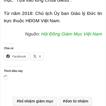
mục: “Tựa vào lòng Chúa Giêsu”.
Từ năm 2018: Chủ tịch Ủy ban Giáo lý Đức tin
trực thuộc HĐGM Việt Nam.
Nguồn:
Hội Đồng Giám Mục Việt Nam
Chia sẻ:
Facebook
X
Thích điều này:
Đang
tải...
bổ nhiệm giám mục
đơn từ nhiệm