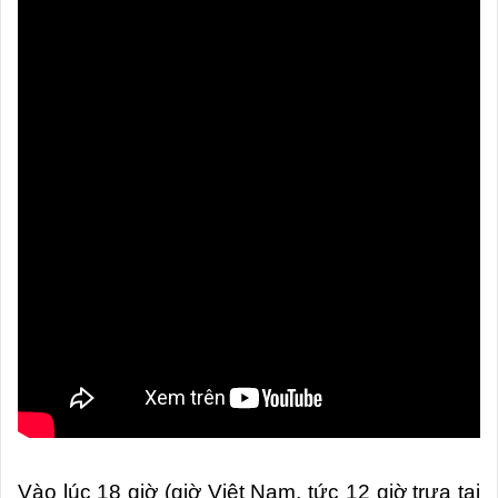
Vào lúc 18 giờ (giờ Việt Nam, tức 12 giờ trưa tại