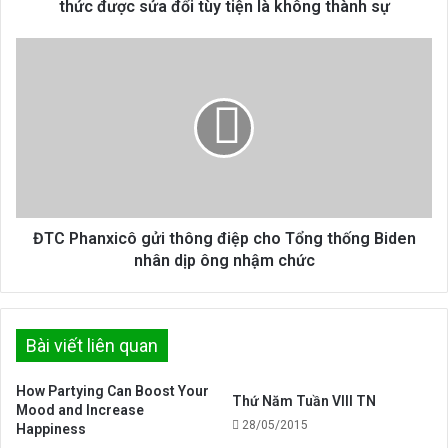
tội
thức được sửa đổi tùy tiện là không thành sự
với
nghi
ĐTC
thức
Phanxicô
được
gửi
sửa
thông
đổi
điệp
tùy
cho
tiện
Tổng
là
thống
không
Biden
thành
nhân
ĐTC Phanxicô gửi thông điệp cho Tổng thống Biden
sự
dịp
nhân dịp ông nhậm chức
ông
nhậm
chức
Bài viết liên quan
How Partying Can Boost Your
Thứ Năm Tuần VIII TN
Mood and Increase
28/05/2015
Happiness