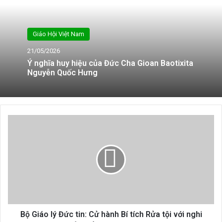
Giáo Hội Việt Nam
21/05/2026
Ý nghĩa huy hiệu của Đức Cha Gioan Baotixita
Nguyễn Quốc Hưng
Bộ
Giáo
lý
Đức
tin:
Cử
hành
Bí
tích
Rửa
Bộ Giáo lý Đức tin: Cử hành Bí tích Rửa tội với nghi