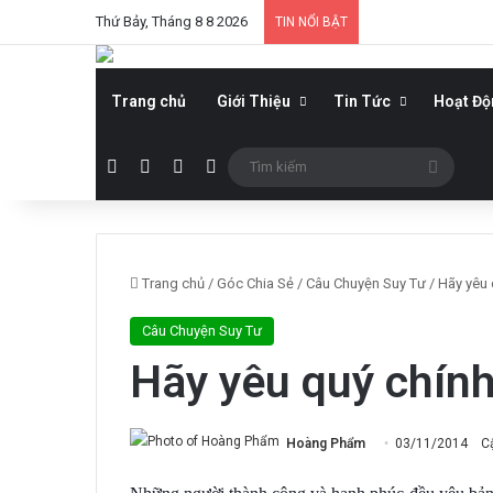
Thứ Bảy, Tháng 8 8 2026
TIN NỔI BẬT
Trang chủ
Giới Thiệu
Tin Tức
Hoạt Đ
Facebook
YouTube
WordPress
Sidebar
Tìm
kiếm
Trang chủ
/
Góc Chia Sẻ
/
Câu Chuyện Suy Tư
/
Hãy yêu 
Câu Chuyện Suy Tư
Hãy yêu quý chín
Hoàng Phẩm
03/11/2014
C