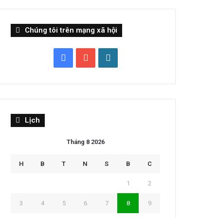
Chúng tôi trên mạng xã hội
Facebook
YouTube
WordPress
Lịch
Tháng 8 2026
H
B
T
N
S
B
C
1
2
3
4
5
6
7
8
9