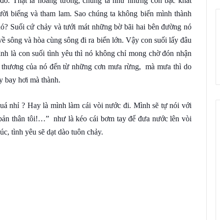
đó. Thật là hoang tưởng, chúng ta như những con bạc khát
ời biếng và tham lam. Sao chúng ta không biến mình thành
n nó? Suối cứ chảy và tưới mát những bờ bãi hai bên đường nó
về sông và hòa cùng sông đi ra biển lớn. Vậy con suối lấy đâu
ình là con suối tình yêu thì nó không chỉ mong chờ đón nhận
u thương của nó đến từ những cơn mưa rừng, mà mưa thì do
ày bay hơi mà thành.
uá nhỉ ? Hay là mình làm cái vòi nước đi. Mình sẽ tự nói với
bản thân tôi!…” như là kéo cái bơm tay để đưa nước lên vòi
c, tình yêu sẽ dạt dào tuôn chảy.