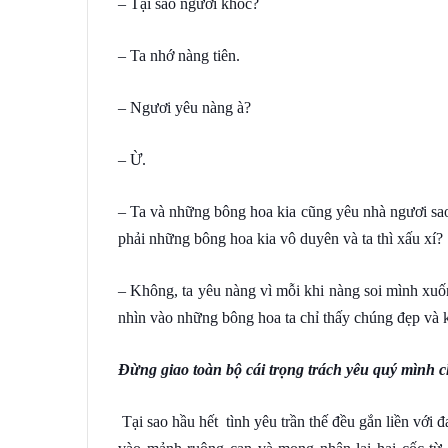
– Tại sao ngươi khóc?
– Ta nhớ nàng tiên.
– Ngươi yêu nàng à?
– Ừ.
– Ta và những bông hoa kia cũng yêu nhà ngươi sao
phải những bông hoa kia vô duyên và ta thì xấu xí?
– Không, ta yêu nàng vì mỗi khi nàng soi mình xuố
nhìn vào những bông hoa ta chỉ thấy chúng đẹp và k
Đừng giao toàn bộ cái trọng trách yêu quý mình ch
Tại sao hầu hết tình yêu trần thế đều gắn liền với đ