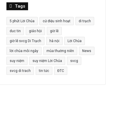
Tags
5 phút Lời Chúa
cử điệu sinh hoạt
di trạch
duc tin
giáo hội
giờ lễ
giờ lễ svcg Di Trạch
hà nội
Lời Chúa
lời chúa mỗi ngày
mùa thường niên
News
suy niệm
suy niệm Lời Chúa
svcg
svcg di trach
tin tức
ĐTC