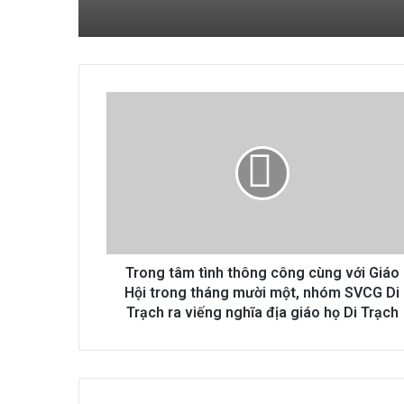
Trong
tâm
tình
thông
công
cùng
với
Giáo
Hội
trong
Trong tâm tình thông công cùng với Giáo
tháng
Hội trong tháng mười một, nhóm SVCG Di
mười
Trạch ra viếng nghĩa địa giáo họ Di Trạch
một,
nhóm
SVCG
Di
Trạch