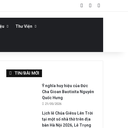
Log In
Bài viết ngẫu nhiê
Sidebar
iệu
Thư Viện
TIN/BÀI MỚI
Ý nghĩa huy hiệu của Đức
Cha Gioan Baotixita Nguyễn
Quốc Hưng
21/05/2026
Lịch lễ Chúa Giêsu Lên Trời
tại một số nhà thờ trên địa
bàn Hà Nội 2026, Lễ Trọng