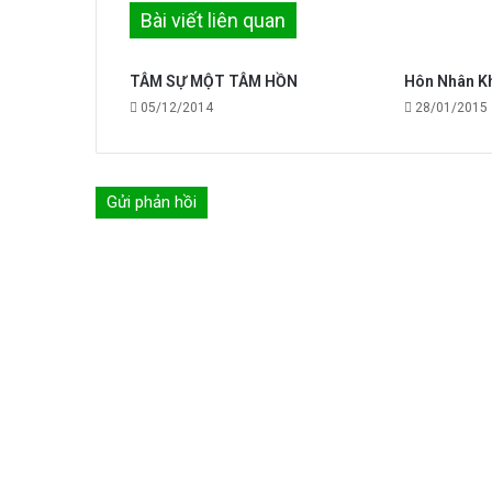
Bài viết liên quan
ra
viếng
nghĩa
TÂM SỰ MỘT TÂM HỒN
Hôn Nhân K
địa
05/12/2014
28/01/2015
giáo
họ
Di
Trạch
Gửi phản hồi