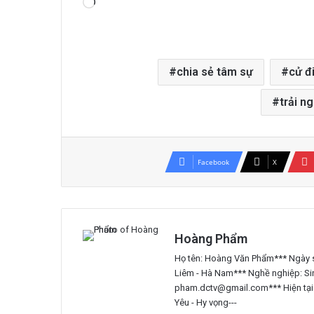
Đang
tải...
chia sẻ tâm sự
cử đ
trải n
Facebook
X
Hoàng Phẩm
Họ tên: Hoàng Văn Phẩm*** Ngày s
Liêm - Hà Nam*** Nghề nghiệp: Si
pham.dctv@gmail.com*** Hiện tại đ
Yêu - Hy vọng---