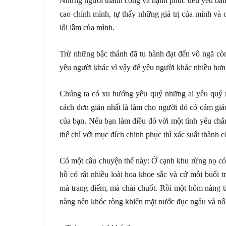
Những người thành công và hạnh phúc đều yêu bản t
cao chính mình, tự thấy những giá trị của mình và
lỗi lầm của mình.
Trừ những bậc thánh đã tu hành đạt đến vô ngã cò
yêu người khác vì vậy để yêu người khác nhiều hơn
Chúng ta có xu hướng yêu quý những ai yêu quý 
cách đơn giản nhất là làm cho người đó có cảm giá
của bạn. Nếu bạn làm điều đó với một tình yêu chân 
thế chỉ với mục đích chinh phục thì xác suất thành
Có một câu chuyện thế này: Ở cạnh khu rừng nọ có 
hồ có rất nhiều loài hoa khoe sắc và cứ mỗi buổi 
mà trang điểm, mà chải chuốt. Rồi một hôm nàng ti
nàng nên khóc ròng khiến mặt nước đục ngầu và nổi 