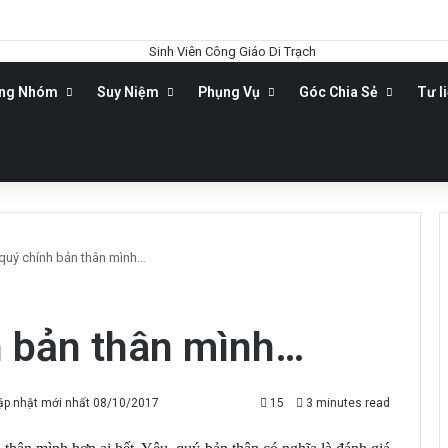
ộng Nhóm
Suy Niệm
Phụng Vụ
Góc Chia Sẻ
Tư l
quý chính bản thân mình…
h bản thân mình…
ập nhật mới nhất 08/10/2017
15
3 minutes read