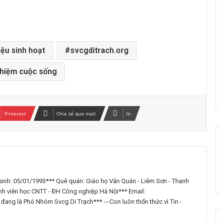
iệu sinh hoạt
svcgditrach.org
ghiệm cuộc sống
Pinterest
Chia sẻ qua mail
In
Hãy là một Valentine: Để tình yêu chữa
inh: 05/01/1993*** Quê quán: Giáo họ Văn Quán - Liêm Sơn - Thanh
lành thế giới
nh viên học CNTT - ĐH Công nghiệp Hà Nội*** Email:
ang là Phó Nhóm Svcg Di Trạch*** ---Con luôn thổn thức vì Tin -