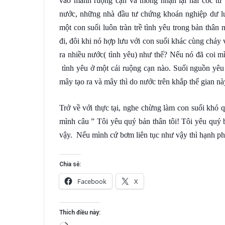
vào mảnh ruộng cạn và mong nhận lại hai cốc từ 
nước, những nhà đầu tư chứng khoán nghiệp dư lư
một con suối luôn tràn trề tình yêu trong bản thâ
đi, đôi khi nó hợp lưu với con suối khác cùng chảy 
ra nhiều nước( tình yêu) như thế? Nếu nó đã coi m
tình yêu ở một cái ruộng cạn nào. Suối nguồn yê
mây tạo ra và mây thì do nước trên khắp thế gian n
Trở về với thực tại, nghe chừng làm con suối khó q
mình câu ” Tôi yêu quý bản thân tôi! Tôi yêu quý 
vậy. Nếu mình cứ bơm liên tục như vậy thì hạnh phú
Chia sẻ:
Facebook
X
Thích điều này: