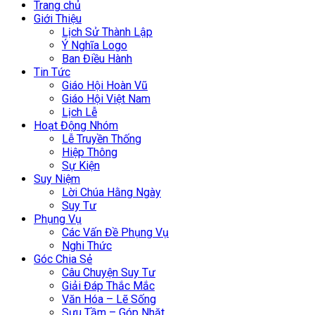
Trang chủ
Giới Thiệu
Lịch Sử Thành Lập
Ý Nghĩa Logo
Ban Điều Hành
Tin Tức
Giáo Hội Hoàn Vũ
Giáo Hội Việt Nam
Lịch Lễ
Hoạt Động Nhóm
Lễ Truyền Thống
Hiệp Thông
Sự Kiện
Suy Niệm
Lời Chúa Hằng Ngày
Suy Tư
Phụng Vụ
Các Vấn Đề Phụng Vụ
Nghi Thức
Góc Chia Sẻ
Câu Chuyện Suy Tư
Giải Đáp Thắc Mắc
Văn Hóa – Lẽ Sống
Sưu Tầm – Góp Nhặt