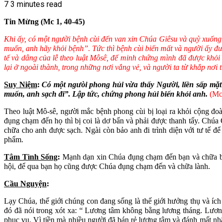
7
3 minutes read
Tin Mừng (
Mc 1, 40-45
)
Khi ấy, có một người bệnh cùi đến van xin Chúa Giêsu và quỳ xuống
muốn, anh hãy khỏi bệnh”. Tức thì bệnh cùi biến mất và người ấy đư
tế và dâng của lễ theo luật Môsê, để minh chứng mình đã được khỏi
lại ở ngoài thành, trong những nơi vắng vẻ, và người ta từ khắp nơi
Suy Niệm
:
Có một ngưòi phong hủi vừa thấy Người, liền sấp mặt
muốn, anh sạch đi”. Lập tức, chứng phong hủi biến khỏi anh.
(Mc
Theo luật Mô-sê, người mắc bệnh phong cùi bị loại ra khỏi cộng đoà
đụng chạm đến họ thì bị coi là dơ bẩn và phải được thanh tẩy. Chúa 
chữa cho anh được sạch. Ngài còn bảo anh đi trình diện với tư tế 
phẩm.
Tâm Tình Sống
:
Mạnh dạn xin Chúa đụng chạm đến bạn và chữa bạn 
hội, để qua bạn họ cũng được Chúa đụng chạm đến và chữa lành.
Cầu Nguyện
:
Lạy Chúa, thế giới chúng con đang sống là thế giới hưởng thụ và íc
đó đã nói trong xót xa: “ Lương tâm không bằng lương tháng. Lươn
phục vụ. Vì tiền mà nhiều người đã bán rẻ lương tâm và đánh mất nh