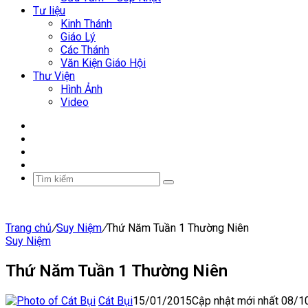
Tư liệu
Kinh Thánh
Giáo Lý
Các Thánh
Văn Kiện Giáo Hội
Thư Viện
Hình Ảnh
Video
Facebook
YouTube
WordPress
Sidebar
Tìm
kiếm
Trang chủ
/
Suy Niệm
/
Thứ Năm Tuần 1 Thường Niên
Suy Niệm
Thứ Năm Tuần 1 Thường Niên
Cát Bụi
15/01/2015
Cập nhật mới nhất 08/