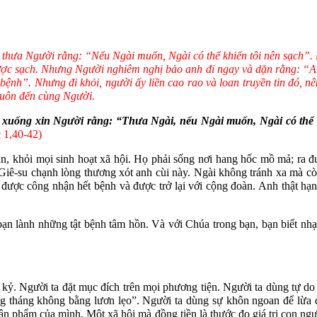
 thưa Người rằng: “Nếu Ngài muốn, Ngài có thể khiến tôi nên sạch”. 
ợc sạch. Nhưng Người nghiêm nghị bảo anh đi ngay và dặn rằng: “Anh 
 bệnh”. Nhưng đi khỏi, người ấy liền cao rao và loan truyền tin đó,
 tuôn đến cùng Người.
 xuống xin Người rằng: “Thưa Ngài, nếu Ngài muốn, Ngài có thể l
 1,40-42)
n, khỏi mọi sinh hoạt xã hội. Họ phải sống nơi hang hốc mồ mả; ra đư
Giê-su chạnh lòng thương xót anh cùi này. Ngài không tránh xa mà còn
để được công nhận hết bệnh và được trở lại với cộng đoàn. Anh thật 
lành những tật bệnh tâm hồn. Và với Chúa trong bạn, bạn biết nhạy 
h kỷ. Người ta đặt mục đích trên mọi phương tiện. Người ta dùng tự do
g tháng không bằng lươn lẹo”. Người ta dùng sự khôn ngoan để lừa đ
ân phẩm của mình. Một xã hội mà đồng tiền là thước đo giá trị con n