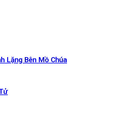
nh Lặng Bên Mồ Chúa
 Tử