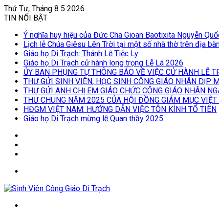
Thứ Tư, Tháng 8 5 2026
TIN NỔI BẬT
Ý nghĩa huy hiệu của Đức Cha Gioan Baotixita Nguyễn Qu
Lịch lễ Chúa Giêsu Lên Trời tại một số nhà thờ trên địa b
Giáo họ Di Trạch: Thánh Lễ Tiệc Ly
Giáo họ Di Trạch cử hành long trọng Lễ Lá 2026
ỦY BAN PHỤNG TỰ THÔNG BÁO VỀ VIỆC CỬ HÀNH LỄ T
THƯ GỬI SINH VIÊN, HỌC SINH CÔNG GIÁO NHÂN DỊP
THƯ GỬI ANH CHỊ EM GIÁO CHỨC CÔNG GIÁO NHÂN NG
THƯ CHUNG NĂM 2025 CỦA HỘI ĐỒNG GIÁM MỤC VIỆT
HĐGM VIỆT NAM: HƯỚNG DẪN VIỆC TÔN KÍNH TỔ TIÊN
Giáo họ Di Trạch mừng lễ Quan thầy 2025
Log
In
Bài
viết
Sidebar
ngẫu
Menu
nhiên
Tìm
kiếm