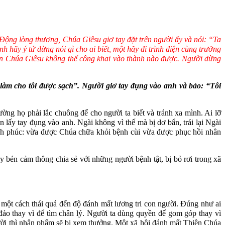
Động lòng thương, Chúa Giêsu giơ tay đặt trên người ấy và nói: “Ta
hãy ý tứ đừng nói gì cho ai biết, một hãy đi trình diện cùng trưởng
 nên Chúa Giêsu không thể công khai vào thành nào được. Người dừng
àm cho tôi được sạch”. Người giơ tay đụng vào anh và bảo: “Tôi
ờng họ phải lắc chuông để cho người ta biết và tránh xa mình. Ai lỡ
 lấy tay đụng vào anh. Ngài không vì thế mà bị dơ bẩn, trái lại Ngài
hạnh phúc: vừa được Chúa chữa khỏi bệnh cùi vừa được phục hồi nhân
bén cảm thông chia sẻ với những người bệnh tật, bị bỏ rơi trong xã
 một cách thái quá đến độ đánh mất lương tri con người. Đúng như ai
ảo thay vì để tìm chân lý. Người ta dùng quyền để gom góp thay vì
gười thì nhân phẩm sẽ bị xem thưởng. Một xã hội đánh mất Thiên Chúa