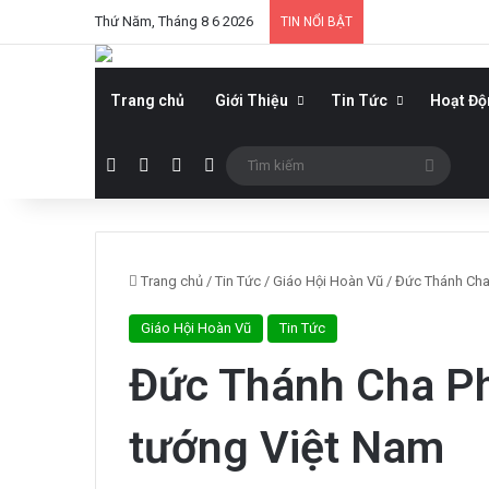
Thứ Năm, Tháng 8 6 2026
TIN NỔI BẬT
Trang chủ
Giới Thiệu
Tin Tức
Hoạt Đ
Facebook
YouTube
WordPress
Sidebar
Tìm
kiếm
Trang chủ
/
Tin Tức
/
Giáo Hội Hoàn Vũ
/
Đức Thánh Cha
Giáo Hội Hoàn Vũ
Tin Tức
Đức Thánh Cha Ph
tướng Việt Nam