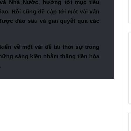
 và Nhà Nước, hướng tới mục tiêu
iao. Rồi cũng đề cập tới một vài vấn
ược đào sâu và giải quyết qua các
kiến về một vài đề tài thời sự trong
 những sáng kiến nhằm thăng tiến hòa
.