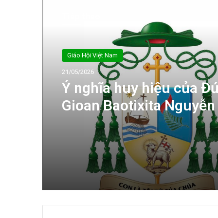
Tiếp theo
Giáo Hội Việt Nam
21/05/2026
Ý nghĩa huy hiệu của Đ
Gioan Baotixita Nguyễn
Hưng