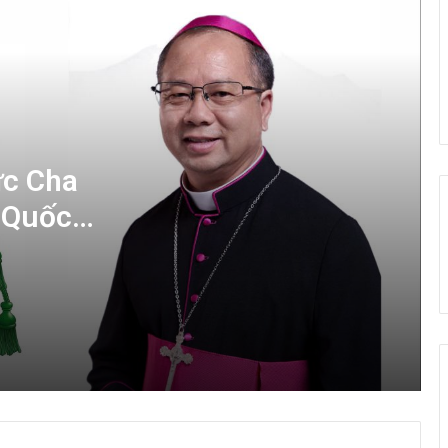
Giáo họ Di Trạch cử hành long trọng Lễ
Lá 2026
ỦY BAN PHỤNG TỰ THÔNG BÁO VỀ VIỆC
CỬ HÀNH LỄ TRO NĂM 2026
ức Cha
THƯ GỬI SINH VIÊN, HỌC SINH CÔNG
 Quốc
GIÁO NHÂN DỊP MỪNG XUÂN BÍNH NGỌ
2026
THƯ GỬI ANH CHỊ EM GIÁO CHỨC CÔNG
GIÁO NHÂN NGÀY NHÀ GIÁO VIỆT NAM
20/11/2025
THƯ CHUNG NĂM 2025 CỦA HỘI ĐỒNG
GIÁM MỤC VIỆT NAM VỀ SỨ MẠNG
LOAN BÁO TIN MỪNG