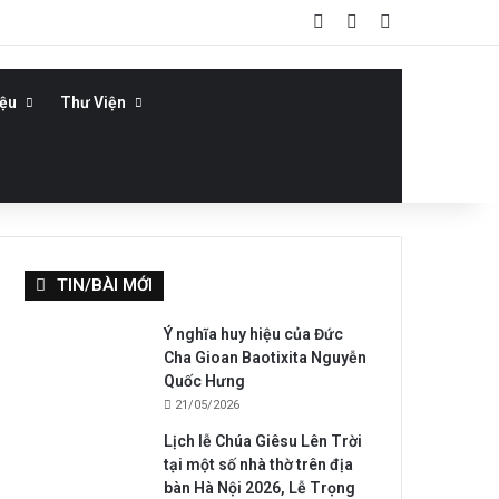
Log In
Bài viết ngẫu nhiê
Sidebar
iệu
Thư Viện
TIN/BÀI MỚI
Ý nghĩa huy hiệu của Đức
Cha Gioan Baotixita Nguyễn
Quốc Hưng
21/05/2026
Lịch lễ Chúa Giêsu Lên Trời
tại một số nhà thờ trên địa
bàn Hà Nội 2026, Lễ Trọng