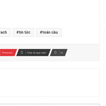
rach
tin tức
toàn cầu
Pinterest
Chia sẻ qua mail
In
Ý nghĩa huy hiệu của Đức Cha Gioan
Baotixita Nguyễn Quốc Hưng
Lịch lễ Chúa Giêsu Lên Trời tại một số
nhà thờ trên địa bàn Hà Nội 2026, Lễ
Trọng
Giáo họ Di Trạch: Thánh Lễ Tiệc Ly