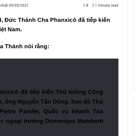
 nhất 09/09/2021
8
1 minute read
4, Đức Thánh Cha Phanxicô đã tiếp kiến
ệt Nam.
a Thánh nói rằng:
nxicô đã tiếp kiến Thủ tướng Cộng
m, ông Nguyễn Tấn Dũng. Sau đó Thủ
ietro Parolin, Quốc vụ khanh Tòa
c ngoại trưởng Dominique Mamberti