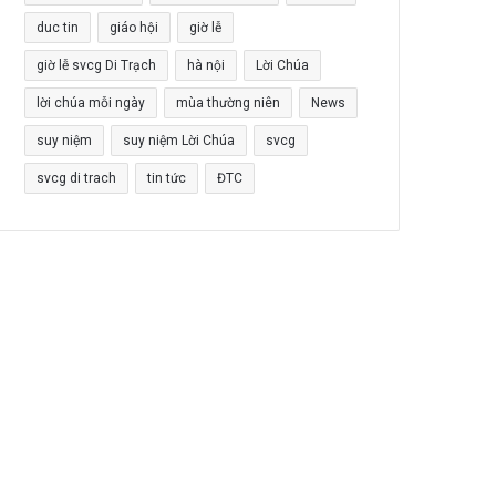
duc tin
giáo hội
giờ lễ
giờ lễ svcg Di Trạch
hà nội
Lời Chúa
lời chúa mỗi ngày
mùa thường niên
News
suy niệm
suy niệm Lời Chúa
svcg
svcg di trach
tin tức
ĐTC