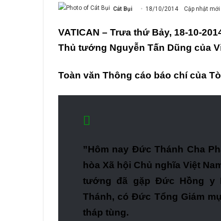
Cát Bụi
18/10/2014
Cập nhật mới
VATICAN – Trưa thứ Bảy, 18-10-201
Thủ tướng Nguyễn Tấn Dũng của Vi
Toàn văn Thông cáo báo chí của Tò
”Hôm nay Đức Thánh Cha Pha
hòa Xã hội Chủ nghĩa Việt Na
tướng đã gặp Đức Hồng y P
Thánh, có Đức Tổng Giám mụ
tháp tùng.