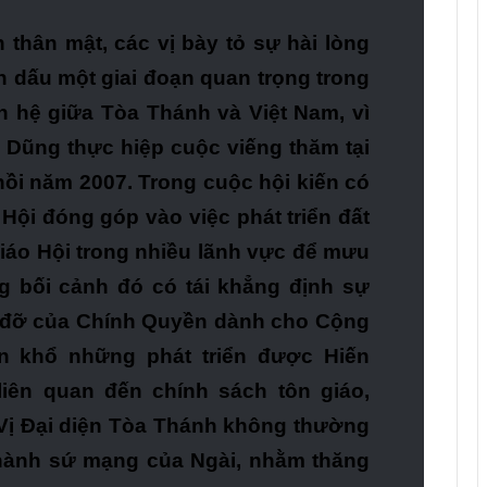
 thân mật, các vị bày tỏ sự hài lòng
 dấu một giai đoạn quan trọng trong
n hệ giữa Tòa Thánh và Việt Nam, vì
g Dũng thực hiệp cuộc viếng thăm tại
hồi năm 2007. Trong cuộc hội kiến có
Hội đóng góp vào việc phát triển đất
iáo Hội trong nhiều lãnh vực để mưu
ng bối cảnh đó có tái khẳng định sự
g đỡ của Chính Quyền dành cho Cộng
n khổ những phát triển được Hiến
iên quan đến chính sách tôn giáo,
Vị Đại diện Tòa Thánh không thường
i hành sứ mạng của Ngài, nhằm thăng