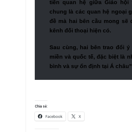
tiến quan hệ giữa Giáo hội
chung là các quan hệ ngoại g
đề mà hai bên cầu mong sẽ đ
kênh đối thoại hiện có.
Sau cùng, hai bên trao đổi ý 
miền và quốc tế, đặc biệt là
bình và sự ổn định tại Á châu”
Chia sẻ:
Facebook
X