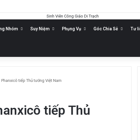
ộng Nhóm
Suy Niệm
Phụng Vụ
Góc Chia Sẻ
Tư l
 Phanxicô tiếp Thủ tướng Việt Nam
anxicô tiếp Thủ