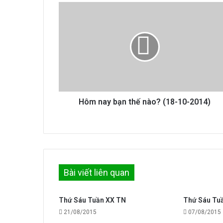
Hôm
nay
bạn
thế
nào?
(18-
10-
2014)
Hôm nay bạn thế nào? (18-10-2014)
Bài viết liên quan
Thứ Sáu Tuần XX TN
Thứ Sáu Tuầ
21/08/2015
07/08/2015