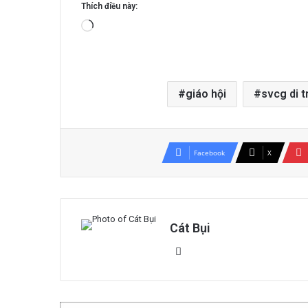
Thích điều này:
Đang
tải...
giáo hội
svcg di t
Facebook
X
Cát Bụi
Website