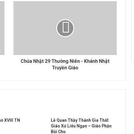
Chúa
HĐGM VIỆT NAM: HƯỚNG DẪN VIỆC TÔN
Nhật
KÍNH TỔ TIÊN
29
Thường
Niên
Giáo họ Di Trạch mừng lễ Quan thầy
-
2025
Khánh
Nhật
Truyền
Giáo
Chúa Nhật 29 Thường Niên - Khánh Nhật
Truyền Giáo
n XVIII TN
Lễ Quan Thầy Thánh Gia Thất
Giáo Xứ Liêu Ngạn – Giáo Phận
Bùi Chu