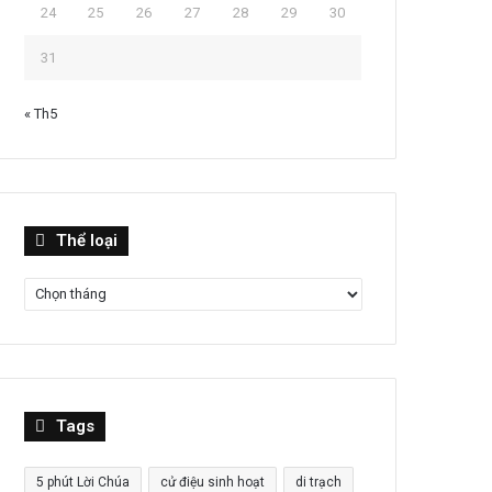
24
25
26
27
28
29
30
31
« Th5
Thể
Thể loại
loại
Tags
5 phút Lời Chúa
cử điệu sinh hoạt
di trạch