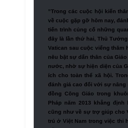
”Trong các cuộc hội kiến thân
về cuộc gặp gỡ hôm nay, đánh
tiến trình củng cố những qua
đây là lần thứ hai, Thủ Tướn
Vatican sau cuộc viếng thăm 
nêu bật sự dấn thân của Giáo 
nước, nhờ sự hiện diện của G
ích cho toàn thể xã hội. Tro
đánh giá cao đối với sự nân
đồng Công Giáo trong khuô
Pháp năm 2013 khẳng định l
cũng như về sự trợ giúp cho 
trú ở Việt Nam trong việc th