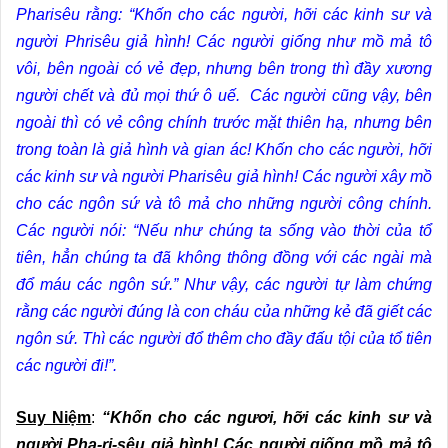
Pharisêu rằng: “Khốn cho các người, hỡi các kinh sư và
người Phrisêu giả hình! Các người giống như mồ mả tô
vôi, bên ngoài có vẻ đẹp, nhưng bên trong thì đầy xương
người chết và đủ mọi thứ ô uế. Các người cũng vậy, bên
ngoài thì có vẻ công chính trước mặt thiên hạ, nhưng bên
trong toàn là giả hình và gian ác! Khốn cho các người, hỡi
các kinh sư và người Pharisêu giả hình! Các người xây mồ
cho các ngôn sứ và tô mả cho những người công chính.
Các người nói: “Nếu như chúng ta sống vào thời của tổ
tiên, hẳn chúng ta đã không thông đồng với các ngài mà
đổ máu các ngôn sứ.” Như vậy, các người tự làm chứng
rằng các người đúng là con cháu của những kẻ đã giết các
ngôn sứ. Thì các người đổ thêm cho đầy đấu tội của tổ tiên
các người đi!”.
Suy Niệm
:
“Khốn cho các ngươi, hỡi các kinh sư và
người Pha-ri-sêu giả hình! Các người giống mồ mả tô