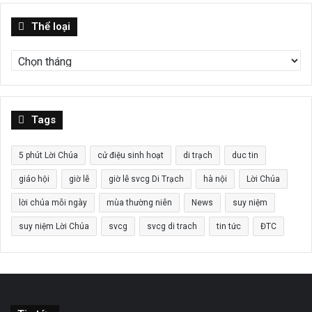
Thể
Thể loại
loại
Tags
5 phút Lời Chúa
cử điệu sinh hoạt
di trạch
duc tin
giáo hội
giờ lễ
giờ lễ svcg Di Trạch
hà nội
Lời Chúa
lời chúa mỗi ngày
mùa thường niên
News
suy niệm
suy niệm Lời Chúa
svcg
svcg di trach
tin tức
ĐTC