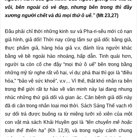
vôi, bên ngoài có vẻ đẹp, nhưng bên trong thì đầy
xương người chết và đủ mọi thứ ô uế.”
(Mt 23,27)
Đâu phải chỉ thời những kinh sư và Pha-ri-sêu mới có nạn
giả hình, giả dối! Thời nay cũng lắm sự giả dối: bằng giả,
thực phẩm giả, hàng hóa giả v.v, đánh lừa người khác
bằng vẻ bề ngoài hào nhoáng, hấp dẫn. Tinh quái hơn,
người ta còn cố che đậy “mọi thứ ô uế” bên trong bằng
những mỹ từ nghe rất vô hại, ví dụ: phá thai thì gọi là “điều
hòa,” “bảo vệ sức khoẻ”, v.v… Vì thế, thật khó nhận ra bên
trong thế giới rất tự hào về văn minh này lại đang nhung
nhúc những thứ giả dối và gian ác. Căn bệnh giả dối này
đã di căn trong nhân loại mọi thời. Sách Sáng Thế vạch rõ
sự dối trá được buông ra từ miệng lưỡi xỏ xiên của một
con vật mà sách Khải Huyền gọi là
“tên chuyên mê hoặc
toàn thể thiên hạ”
(Kh 12,9), và trong ngày cánh chung