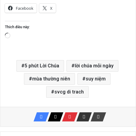
Facebook
X
Thích điều này:
Đang
tải...
5 phút Lời Chúa
lời chúa mỗi ngày
mùa thường niên
suy niệm
svcg di trach