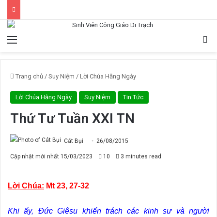
Menu
Tì
Trang chủ
/
Suy Niệm
/
Lời Chúa Hằng Ngày
Lời Chúa Hằng Ngày
Suy Niệm
Tin Tức
Thứ Tư Tuần XXI TN
Cát Bụi
26/08/2015
Cập nhật mới nhất 15/03/2023
10
3 minutes read
Lời Chúa:
Mt 23, 27-32
Khi ấy, Đức Giêsu khiển trách các kinh sư và người