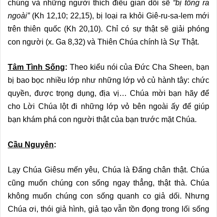
chúng và những người thích điều gian dối sẽ
“bị tống ra
ngoài”
(Kh 12,10; 22,15), bị loại ra khỏi Giê-ru-sa-lem mới
trên thiên quốc (Kh 20,10). Chỉ có sự thật sẽ giải phóng
con người (x. Ga 8,32) và Thiên Chúa chính là Sự Thật.
Tâm Tình Sống
:
Theo kiểu nói của Đức Cha Sheen, bạn
bị bao bọc nhiều lớp như những lớp vỏ củ hành tây: chức
quyền, được trọng dụng, địa vị… Chúa mời bạn hãy để
cho Lời Chúa lột đi những lớp vỏ bên ngoài ấy để giúp
bạn khám phá con người thật của bạn trước mặt Chúa.
Cầu Nguyện
:
Lạy Chúa Giêsu mến yêu, Chúa là Ðấng chân thật. Chúa
cũng muốn chúng con sống ngay thẳng, thật thà. Chúa
không muốn chúng con sống quanh co giả dối. Nhưng
Chúa ơi, thói giả hình, giả tạo vẫn tồn đọng trong lối sống