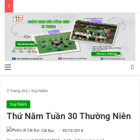
Menu
Tì
Trang chủ
/
Suy Niệm
Suy Niệm
Thứ Năm Tuần 30 Thường Niên
Cát Bụi
30/10/2014