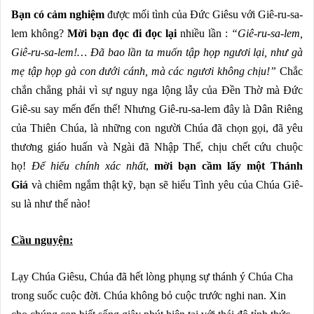
Bạn có cảm nghiệm
được mối tình của Đức Giêsu với Giê-ru-sa-
lem không?
Mời bạn
đọc đi đọc lại
nhiều lần :
“Giê-ru-sa-lem,
Giê-ru-sa-lem!… Đã bao lần ta muốn tập họp ngươi lại, như gà
mẹ tập họp gà con dưới cánh, mà các ngươi không chịu!”
Chắc
chắn chẳng phải vì sự nguy nga lộng lẫy của Đền Thờ mà Đức
Giê-su say mến đến thế! Nhưng Giê-ru-sa-lem đây là Dân Riêng
của Thiên Chúa, là những con người Chúa đã chọn gọi, đã yêu
thương giáo huấn và Ngài đã Nhập Thể, chịu chết cứu chuộc
họ!
Để hiểu chính
xác nhất
,
mời bạn
cầm lấy một Thánh
Giá
và chiêm ngắm thật kỹ, bạn sẽ hiểu Tình yêu của Chúa Giê-
su là như thế nào!
Cầu nguyện:
Lạy Chúa Giêsu, Chúa đã hết lòng phụng sự thánh ý Chúa Cha
trong suốc cuộc đời. Chúa không bỏ cuộc trước nghi nan. Xin