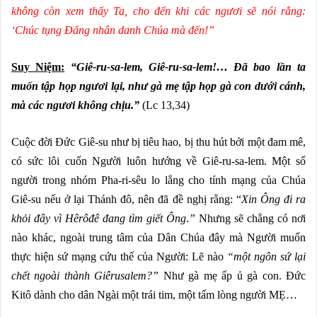
không còn xem thấy Ta, cho đến khi các ngươi sẽ nói rằng:
‘Chúc tụng Đấng nhân danh Chúa mà đến!”
Suy Niệm:
“Giê-ru-sa-lem, Giê-ru-sa-lem!… Đã bao lần ta
muốn tập họp ngươi lại, như gà mẹ tập họp gà con dưới cánh,
mà các ngươi không chịu.”
(Lc 13,34)
Cuộc đời Đức Giê-su như bị tiêu hao, bị thu hút bởi một đam mê,
có sức lôi cuốn Người luôn hướng về Giê-ru-sa-lem. Một số
người trong nhóm Pha-ri-sêu lo lắng cho tính mạng của Chúa
Giê-su nếu ở lại Thánh đô, nên đã đề nghị rằng: “
Xin Ông đi ra
khỏi đây vì Hêrôđê
đang tìm giết Ông
.
”
Nhưng sẽ chẳng có nơi
nào khác, ngoài trung tâm của Dân Chúa đây mà Người muốn
thực hiện sứ mạng cứu thế của Người: Lẽ nào
“một ngôn sứ lại
chết ngoài thành Giêrusalem?”
Như gà mẹ ấp ủ gà con. Đức
Kitô dành cho dân Ngài một trái tim, một tấm lòng người MẸ…