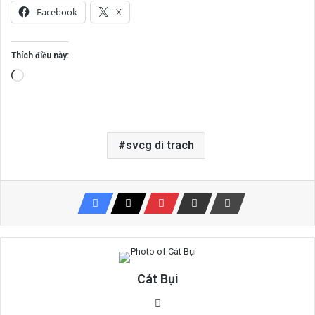
Facebook
X
Thích điều này:
Đang
tải...
svcg di trach
Cát Bụi
Website