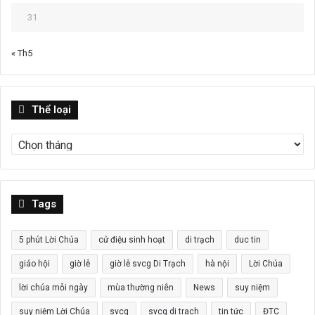
31
« Th5
Thể
Thể loại
loại
Tags
5 phút Lời Chúa
cử điệu sinh hoạt
di trạch
duc tin
giáo hội
giờ lễ
giờ lễ svcg Di Trạch
hà nội
Lời Chúa
lời chúa mỗi ngày
mùa thường niên
News
suy niệm
suy niệm Lời Chúa
svcg
svcg di trach
tin tức
ĐTC