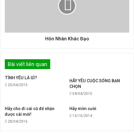
Đạo
Hội
Thánh
Hôn Nhân Khác Đạo
Bài viết liên quan
TÌNH YÊU LÀ GÌ?
HÃY YÊU CUỘC SỐNG BẠN
25/04/2015
CHỌN
04/04/2015
Hãy cho đi cái cũ để nhận
Hãy mỉm cười
được cái mới!
13/10/2014
28/04/2016