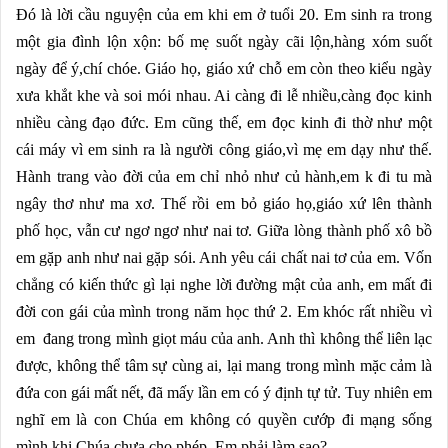
Đó là lời cầu nguyện của em khi em ở tuổi 20. Em sinh ra trong
một gia đình lộn xộn: bố mẹ suốt ngày cãi lộn,hàng xóm suốt
ngày để ý,chí chóe. Giáo họ, giáo xứ chỗ em còn theo kiểu ngày
xưa khắt khe và soi mói nhau. Ai càng đi lễ nhiều,càng đọc kinh
nhiều càng đạo đức. Em cũng thế, em đọc kinh đi thờ như một
cái máy vì em sinh ra là người công giáo,vì mẹ em dạy như thế.
Hành trang vào đời của em chỉ nhỏ như củ hành,em k đi tu mà
ngây thơ như ma xơ. Thế rồi em bỏ giáo họ,giáo xứ lên thành
phố học, vẫn cư ngơ ngơ như nai tơ. Giữa lòng thành phố xô bồ
em gặp anh như nai gặp sói. Anh yêu cái chất nai tơ của em. Vốn
chẳng có kiến thức gì lại nghe lời đường mật của anh, em mất đi
đời con gái của mình trong năm học thứ 2. Em khóc rất nhiều vì
em đang trong mình giọt máu của anh. Anh thì không thể liên lạc
được, không thể tâm sự cùng ai, lại mang trong mình mặc cảm là
đứa con gái mất nết, đã mấy lần em có ý định tự tử. Tuy nhiên em
nghĩ em là con Chúa em không có quyền cướp đi mạng sống
mình khi Chúa chưa cho phép. Em phải làm sao?