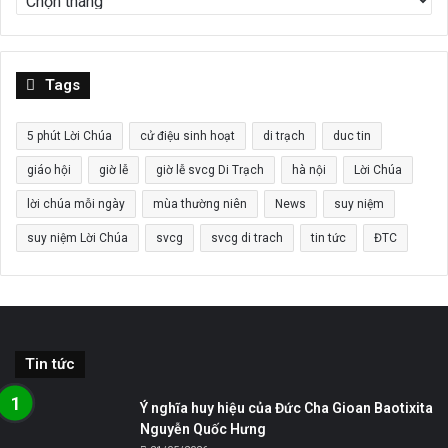
Tags
5 phút Lời Chúa
cử điệu sinh hoạt
di trạch
duc tin
giáo hội
giờ lễ
giờ lễ svcg Di Trạch
hà nội
Lời Chúa
lời chúa mỗi ngày
mùa thường niên
News
suy niệm
suy niệm Lời Chúa
svcg
svcg di trach
tin tức
ĐTC
Tin tức
Ý nghĩa huy hiệu của Đức Cha Gioan Baotixita
Nguyễn Quốc Hưng