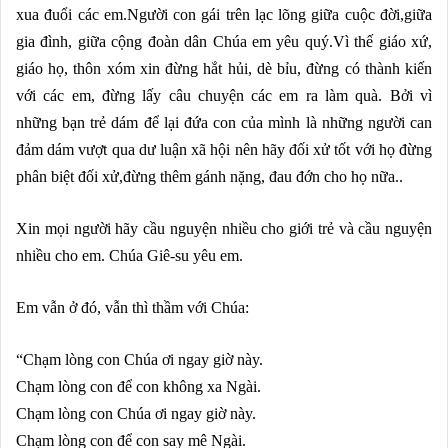
xua đuổi các em.Người con gái trên lạc lõng giữa cuộc đời,giữa
gia đình, giữa cộng đoàn dân Chúa em yêu quý.Vì thế giáo xứ,
giáo họ, thôn xóm xin đừng hắt hủi, dè bỉu, đừng có thành kiến
với các em, đừng lấy câu chuyện các em ra làm quà. Bởi vì
những bạn trẻ dám để lại đứa con của mình là những người can
đảm dám vượt qua dư luận xã hội nên hãy đối xử tốt với họ đừng
phân biệt đối xử,đừng thêm gánh nặng, đau đớn cho họ nữa..
Xin mọi người hãy cầu nguyện nhiều cho giới trẻ và cầu nguyện
nhiều cho em. Chúa Giê-su yêu em.
Em vẫn ở đó, vẫn thì thầm với Chúa:
“Chạm lòng con Chúa ơi ngay giờ này.
Chạm lòng con để con không xa Ngài.
Chạm lòng con Chúa ơi ngay giờ này.
Chạm lòng con để con say mê Ngài.