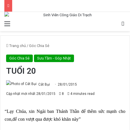
Menu
Tì
Trang chủ
/
Góc Chia Sẻ
Góc Chia Sẻ
Sưu Tầm - Góp Nhặt
TUỔI 20
Cát Bụi
28/01/2015
Cập nhật mới nhất 28/01/2015
8
4 minutes read
“Lạy Chúa, xin Ngài ban Thánh Thần để thêm sức mạnh cho
con,để con vượt qua được khó khăn này”