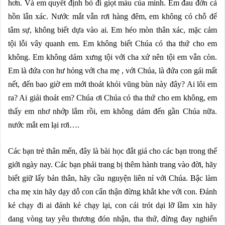
hơn. Và em quyết định bỏ đi giọt máu của mình. Em đau đớn cả
hồn lẫn xác. Nước mắt vẫn rơi hàng đêm, em không có chỗ để
tâm sự, không biết dựa vào ai. Em héo mòn thân xác, mặc cảm
tội lỗi vây quanh em. Em không biết Chúa có tha thứ cho em
không. Em không dám xưng tội với cha xứ nên tội em vẫn còn.
Em là đứa con hư hỏng với cha mẹ , với Chúa, là đứa con gái mất
nết, đến bao giờ em mới thoát khỏi vũng bùn này đây? Ai lôi em
ra? Ai giải thoát em? Chúa ơi Chúa có tha thứ cho em không, em
thấy em nhơ nhớp lắm rồi, em không dám đến gần Chúa nữa.
nước mắt em lại rơi….
Các bạn trẻ thân mến, đây là bài học đắt giá cho các bạn trong thế
giới ngày nay. Các bạn phải trang bị thêm hành trang vào đời, hãy
biết giữ lấy bản thân, hãy cầu nguyện liên nỉ với Chúa. Bậc làm
cha mẹ xin hãy dạy dỗ con cẩn thận đừng khắt khe với con. Đánh
kẻ chạy đi ai đánh kẻ chạy lại, con cái trót dại lỡ lầm xin hãy
dang vòng tay yêu thương đón nhận, tha thứ, đừng đay nghiến