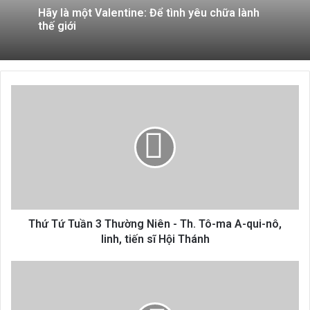
Hãy là một Valentine: Để tình yêu chữa lành
thế giới
Thứ
Tứ
Tuần
3
Thường
Niên
-
Th.
Tô-
ma
Thứ Tứ Tuần 3 Thường Niên - Th. Tô-ma A-qui-nô,
A-
linh, tiến sĩ Hội Thánh
qui-
nô,
Hôn
linh,
Nhân
tiến
Khác
sĩ