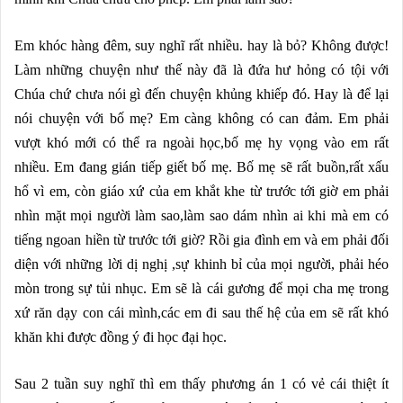
Em khóc hàng đêm, suy nghĩ rất nhiều. hay là bỏ? Không được!
Làm những chuyện như thế này đã là đứa hư hỏng có tội với
Chúa chứ chưa nói gì đến chuyện khủng khiếp đó. Hay là để lại
nói chuyện với bố mẹ? Em càng không có can đảm. Em phải
vượt khó mới có thể ra ngoài học,bố mẹ hy vọng vào em rất
nhiều. Em đang gián tiếp giết bố mẹ. Bố mẹ sẽ rất buồn,rất xấu
hổ vì em, còn giáo xứ của em khắt khe từ trước tới giờ em phải
nhìn mặt mọi người làm sao,làm sao dám nhìn ai khi mà em có
tiếng ngoan hiền từ trước tới giờ? Rồi gia đình em và em phải đối
diện với những lời dị nghị ,sự khinh bỉ của mọi người, phải héo
mòn trong sự tủi nhục. Em sẽ là cái gương để mọi cha mẹ trong
xứ răn dạy con cái mình,các em đi sau thế hệ của em sẽ rất khó
khăn khi được đồng ý đi học đại học.
Sau 2 tuần suy nghĩ thì em thấy phương án 1 có vẻ cái thiệt ít